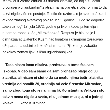
Mitrovici u vreme otkrića 33 rimska zlatnika, od kojih su četiri
proglašena „najskupljim“ zlatnicima na planeti, s obzirom na to da
takvi nigde više ne postoje. To otkriće uzdrmalo je svet, baš kao i
otkriće zlatnog avarskog pojasa 1992. godine. Čudo se dogodilo
„baksuznog“ 13. jula 1972. godine prilikom kopanja temelja i
suterena robne kuće „Mitrovčanka“. Raspust je bio, pa je i
gimnazijalac Zlatenko Kuzminac lopatom i krampom zarađivao
džeparac na dubini od oko šest metara. Pijukom je zakačio
nekakav zamotuljak, sličan ugljenisanoj koži.
–
Tada nisam imao nikakvu predstavu o tome šta sam
iskopao. Video sam samo da sam pronašao blago od 33
zlatnika, ali nisam ni slutio da su među njima četiri zlatnika
vrednija od ostalih 29, vrednija od cele Sremske Mitrovice,
samo zbog toga što je na njima lik Konstantina Velikog i što
takvih nema nigde u svetu, ni u jednom muzeju, ni u jednoj
kolekciji
– kaže Kuzminac.