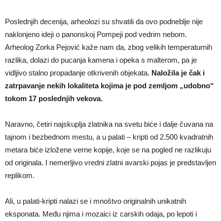
Poslednjih decenija, arheolozi su shvatili da ovo podneblje nije
naklonjeno ideji o panonskoj Pompeji pod vedrim nebom.
Arheolog Zorka Pejović kaže nam da, zbog velikih temperaturnih
razlika, dolazi do pucanja kamena i opeka s malterom, pa je
vidljivo stalno propadanje otkrivenih objekata.
Naložila je čak i
zatrpavanje nekih lokaliteta kojima je pod zemljom „udobno“
tokom 17 poslednjih vekova.
Naravno, četiri najskuplja zlatnika na svetu biće i dalje čuvana na
tajnom i bezbednom mestu, a u palati – kripti od 2.500 kvadratnih
metara biće izložene verne kopije, koje se na pogled ne razlikuju
od originala. I nemerljivo vredni zlatni avarski pojas je predstavljen
replikom.
Ali, u palati-kripti nalazi se i mnoštvo originalnih unikatnih
eksponata. Među njima i mozaici iz carskih odaja, po lepoti i