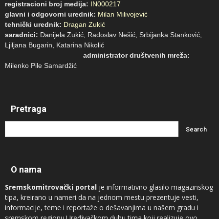
registracioni broj medija:
IN000217
glavni i odgovorni urednik:
Milan Milivojević
tehnički urednik:
Dragan Zukić
saradnici:
Danijela Zukić, Radoslav Nešić, Srbijanka Stanković,
Ljiljana Bugarin, Katarina Nikolić
administrator društvenih mreža:
Milenko Pile Samardžić
Pretraga
O nama
Sremskomitrovački portal
je informativno glasilo magazinskog
tipa, kreirano u nameri da na jednom mestu prezentuje vesti,
informacije, teme i reportaže o dešavanjima u našem gradu i
sremskom regionu.Uređivačkom duhu tima koji realizuje ovo