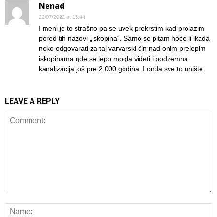
Nenad
22/07/2022 at 15:44
I meni je to strašno pa se uvek prekrstim kad prolazim
pored tih nazovi „iskopina“. Samo se pitam hoće li ikada
neko odgovarati za taj varvarski čin nad onim prelepim
iskopinama gde se lepo mogla videti i podzemna
kanalizacija još pre 2.000 godina. I onda sve to unište.
LEAVE A REPLY