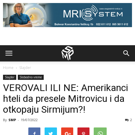
Home
Slajder
Slajder
Slobodno vreme
VEROVALI ILI NE: Amerikanci
hteli da presele Mitrovicu i da
otkopaju Sirmijum?!
By
SMP
-
19/07/2022
2