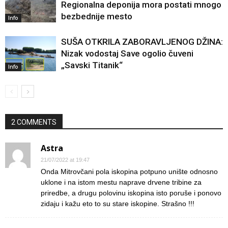
Regionalna deponija mora postati mnogo
bezbednije mesto
Info
SUŠA OTKRILA ZABORAVLJENOG DŽINA:
Nizak vodostaj Save ogolio čuveni
„Savski Titanik“
Info
2 COMMENTS
Astra
21/07/2022 at 19:47
Onda Mitrovčani pola iskopina potpuno unište odnosno
uklone i na istom mestu naprave drvene tribine za
priredbe, a drugu polovinu iskopina isto poruše i ponovo
zidaju i kažu eto to su stare iskopine. Strašno !!!