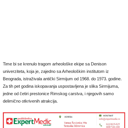
Time bi se krenulo tragom arheološke ekipe sa Denison
univerziteta, koja je, zajedno sa Arheološkim institutom iz
Beograda, istraživala antički Sirmijum od 1968. do 1973. godine.
Za tih pet godina iskopavanja uspostavljena je slika Sirmijuma,
jedne od četiri prestonice Rimskog carstva, i njegovih samo
delimično otkrivenih atrakcija.