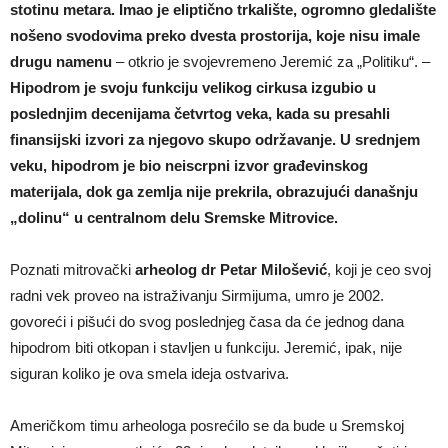
stotinu metara. Imao je eliptično trkalište, ogromno gledalište
nošeno svodovima preko dvesta prostorija, koje nisu imale
drugu namenu
– otkrio je svojevremeno Jeremić za „Politiku“. –
Hipodrom je svoju funkciju velikog cirkusa izgubio u
poslednjim decenijama četvrtog veka, kada su presahli
finansijski izvori za njegovo skupo održavanje. U srednjem
veku, hipodrom je bio neiscrpni izvor građevinskog
materijala, dok ga zemlja nije prekrila, obrazujući današnju
„dolinu“ u centralnom delu Sremske Mitrovice.
Poznati mitrovački
arheolog dr Petar Milošević
, koji je ceo svoj
radni vek proveo na istraživanju Sirmijuma, umro je 2002.
govoreći i pišući do svog poslednjeg časa da će jednog dana
hipodrom biti otkopan i stavljen u funkciju. Jeremić, ipak, nije
siguran koliko je ova smela ideja ostvariva.
Američkom timu arheologa posrećilo se da bude u Sremskoj