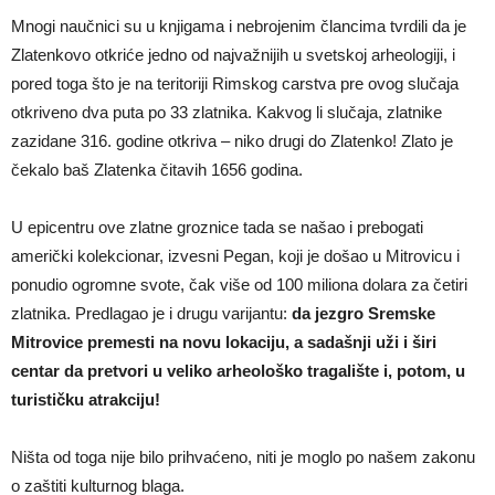
Mnogi naučnici su u knjigama i nebrojenim člancima tvrdili da je
Zlatenkovo otkriće jedno od najvažnijih u svetskoj arheologiji, i
pored toga što je na teritoriji Rimskog carstva pre ovog slučaja
otkriveno dva puta po 33 zlatnika. Kakvog li slučaja, zlatnike
zazidane 316. godine otkriva – niko drugi do Zlatenko! Zlato je
čekalo baš Zlatenka čitavih 1656 godina.
U epicentru ove zlatne groznice tada se našao i prebogati
američki kolekcionar, izvesni Pegan, koji je došao u Mitrovicu i
ponudio ogromne svote, čak više od 100 miliona dolara za četiri
zlatnika. Predlagao je i drugu varijantu:
da jezgro Sremske
Mitrovice premesti na novu lokaciju, a sadašnji uži i širi
centar da pretvori u veliko arheološko tragalište i, potom, u
turističku atrakciju!
Ništa od toga nije bilo prihvaćeno, niti je moglo po našem zakonu
o zaštiti kulturnog blaga.