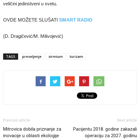
veličini jedinstveni u svetu.
OVDE MOŽETE SLUŠATI
SMART RADIO
(D. Dragičević/M. Milivojević)
TAGS
preseljenje
sirmium
turizam
Previous article
Next article
Mitrovica dobila priznanje za
Pacijentu 2018. godine zakazali
inovacije u oblasti ekologije
operaciju za 2027. godinu