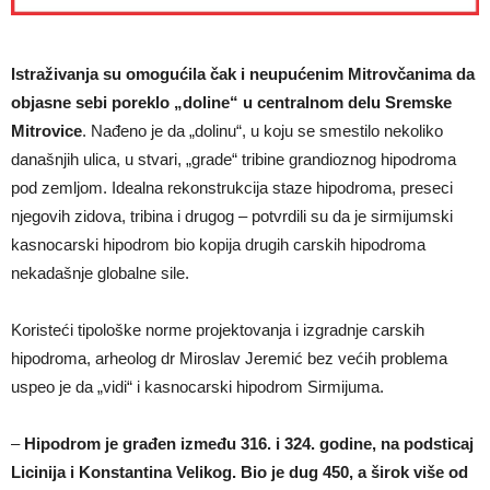
Istraživanja su omogućila čak i neupućenim Mitrovčanima da
objasne sebi poreklo „doline“ u centralnom delu Sremske
Mitrovice
. Nađeno je da „dolinu“, u koju se smestilo nekoliko
današnjih ulica, u stvari, „grade“ tribine grandioznog hipodroma
pod zemljom. Idealna rekonstrukcija staze hipodroma, preseci
njegovih zidova, tribina i drugog – potvrdili su da je sirmijumski
kasnocarski hipodrom bio kopija drugih carskih hipodroma
nekadašnje globalne sile.
Koristeći tipološke norme projektovanja i izgradnje carskih
hipodroma, arheolog dr Miroslav Jeremić bez većih problema
uspeo je da „vidi“ i kasnocarski hipodrom Sirmijuma.
–
Hipodrom je građen između 316. i 324. godine, na podsticaj
Licinija i Konstantina Velikog. Bio je dug 450, a širok više od