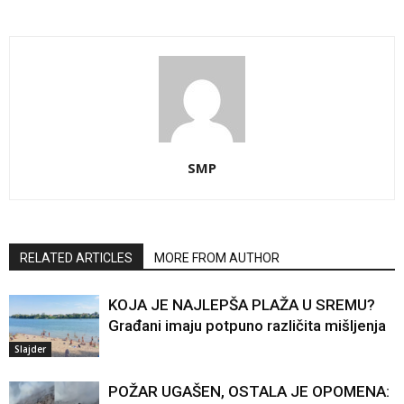
SMP
RELATED ARTICLES
MORE FROM AUTHOR
KOJA JE NAJLEPŠA PLAŽA U SREMU?
Građani imaju potpuno različita mišljenja
Slajder
POŽAR UGAŠEN, OSTALA JE OPOMENA: