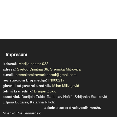
Impresum
Izdavač:
Medija centar 022
adresa:
Svetog Dimitrija 36, Sremska Mitrovica
e-mail:
sremskomitrovackiportal@gmail.com
registracioni broj medija:
IN000217
glavni i odgovorni urednik:
Milan Milivojević
tehnički urednik:
Dragan Zukić
saradnici:
Danijela Zukić, Radoslav Nešić, Srbijanka Stanković,
Ljiljana Bugarin, Katarina Nikolić
administrator društvenih mreža:
Milenko Pile Samardžić