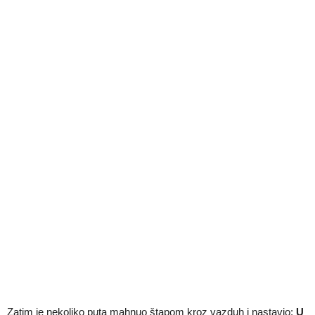
Zatim je nekoliko puta mahnuo štapom kroz vazduh i nastavio:
U