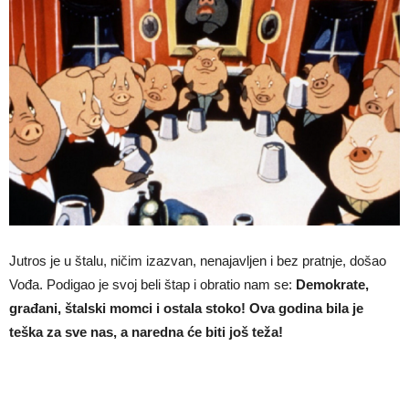
Jutros je u štalu, ničim izazvan, nenajavljen i bez pratnje, došao
Vođa. Podigao je svoj beli štap i obratio nam se:
Demokrate,
građani, štalski momci i ostala stoko! Ova godina bila je
teška za sve nas, a naredna će biti još teža!