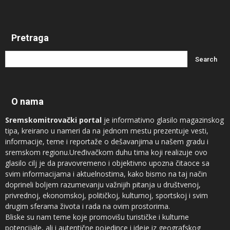
Pretraga
O nama
Sremskomitrovački portal
je informativno glasilo magazinskog
tipa, kreirano u nameri da na jednom mestu prezentuje vesti,
informacije, teme i reportaže o dešavanjima u našem gradu i
sremskom regionu.Uređivačkom duhu tima koji realizuje ovo
glasilo cilj je da pravovremeno i objektivno upozna čitaoce sa
svim informacijama i aktuelnostima, kako bismo na taj način
doprineli boljem razumevanju važnijih pitanja u društvenoj,
privrednoj, ekonomskoj, političkoj, kulturnoj, sportskoj i svim
drugim sferama života i rada na ovim prostorima.
Bliske su nam teme koje promovišu turističke i kulturne
potencijale, ali i autentične pojedince i ideje iz geografskog