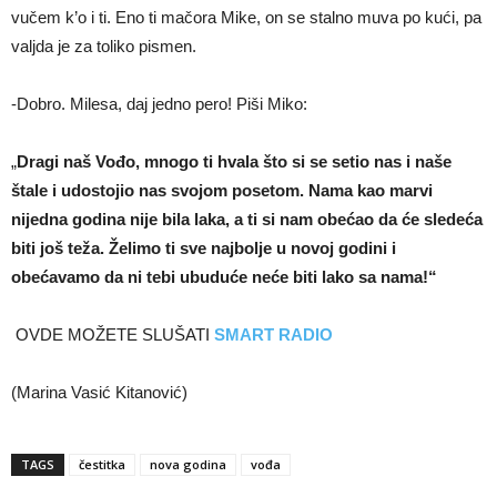
vučem k’o i ti. Eno ti mačora Mike, on se stalno muva po kući, pa
valjda je za toliko pismen.
-Dobro. Milesa, daj jedno pero! Piši Miko:
„
Dragi naš Vođo, mnogo ti hvala što si se setio nas i naše
štale i udostojio nas svojom posetom. Nama kao marvi
nijedna godina nije bila laka, a ti si nam obećao da će sledeća
biti još teža. Želimo ti sve najbolje u novoj godini i
obećavamo da ni tebi ubuduće neće biti lako sa nama!“
OVDE MOŽETE SLUŠATI
SMART RADIO
(Marina Vasić Kitanović)
TAGS
čestitka
nova godina
vođa