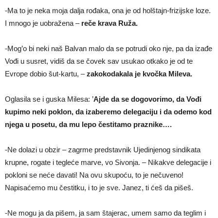
-Ma to je neka moja dalja rođaka, ona je od holštajn-frizijske loze.
I mnogo je uobražena –
reče krava Ruža.
-Mog’o bi neki naš Balvan malo da se potrudi oko nje, pa da izađe
Vođi u susret, vidiš da se čovek sav usukao otkako je od te
Evrope dobio šut-kartu, –
zakokodakala je kvočka Mileva.
Oglasila se i guska Milesa: ’
Ajde da se dogovorimo, da Vođi
kupimo neki poklon, da izaberemo delegaciju i da odemo kod
njega u posetu, da mu lepo čestitamo praznike….
-Ne dolazi u obzir – zagrme predstavnik Ujedinjenog sindikata
krupne, rogate i tegleće marve, vo Sivonja. – Nikakve delegacije i
pokloni se neće davati! Na ovu skupoću, to je nečuveno!
Napisaćemo mu čestitku, i to je sve. Janez, ti ćeš da pišeš.
-Ne mogu ja da pišem, ja sam štajerac, umem samo da teglim i