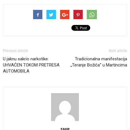
Previous article
Next article
U jaknu sakrio narkotike:
Tradicionalna manifestacija
UHVAĆEN TOKOM PRETRESA
„Teranje Božića“ u Martincima
AUTOMOBILA
SMP