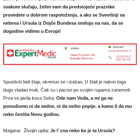
svakom slučaju, želim vam da predstojeće praznike
provedete u dobrom raspoloženju, a ako se Svevišnji sa
nebesa i Ursula iz Dojče Bundesa smiluju na nas, da se
dogodine vidimo u Evropi!
Spustivši beli štap, okrenuo se i izašao. U štali je nakon toga
dugo vladao muk. Čak su i pacovi po svojim rupama zanemeli.
Prva se javila koza Seka:
Ode nam Vođa, a mi ga ne
ponudismo ni da sedne, ni da nešto popije, a kamo li da mu
neko čestita Novu godinu.
Magarac Živojin upita:
Je l’ zna neko ko je ta Ursula?