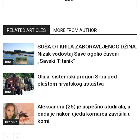
RELATED ARTICLES
MORE FROM AUTHOR
SUŠA OTKRILA ZABORAVLJENOG DŽINA:
Nizak vodostaj Save ogolio čuveni
„Savski Titanik“
Info
Oluja, sistemski progon Srba pod
plaštom hrvatskog ustaštva
Info
Aleksandra (25) je uspešno studirala, a
onda je nakon ujeda komarca završila u
komi
Hronika