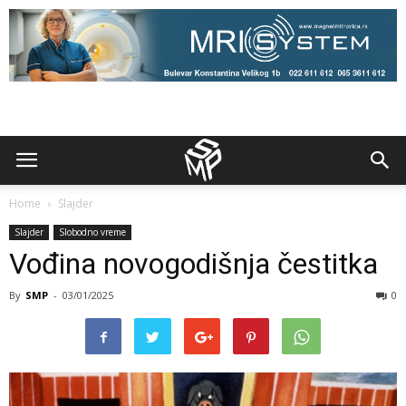
Home
Slajder
Slajder
Slobodno vreme
Vođina novogodišnja čestitka
By
SMP
-
03/01/2025
0