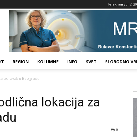
Петак, август 7, 2
RT
REGION
KOLUMNE
INFO
SVET
SLOBODNO VR
a za boravak u Beogradu
odlična lokacija za
adu
0