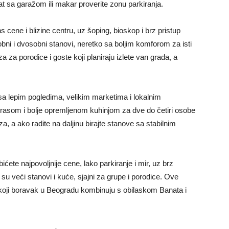
ekat sa garažom ili makar proverite zonu parkiranja.
 cene i blizine centru, uz šoping, bioskop i brz pristup
bni i dvosobni stanovi, neretko sa boljim komforom za isti
 za porodice i goste koji planiraju izlete van grada, a
aj sa lepim pogledima, velikim marketima i lokalnim
terasom i bolje opremljenom kuhinjom za dve do četiri osobe
za, a ako radite na daljinu birajte stanove sa stabilnim
ćete najpovoljnije cene, lako parkiranje i mir, uz brz
su veći stanovi i kuće, sjajni za grupe i porodice. Ove
one koji boravak u Beogradu kombinuju s obilaskom Banata i