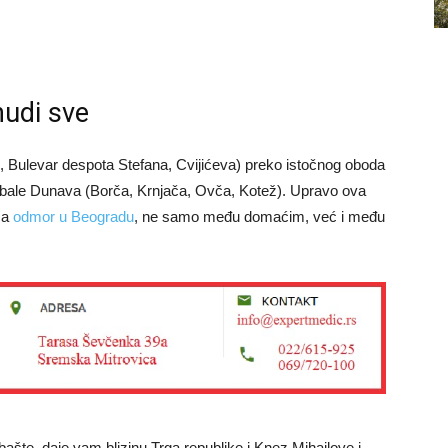
nudi sve
, Bulevar despota Stefana, Cvijićeva) preko istočnog oboda
 obale Dunava (Borča, Krnjača, Ovča, Kotež). Upravo ova
za
odmor u Beogradu
, ne samo među domaćim, već i među
ašte, daje vam blizinu Trga republike i Knez Mihailove i