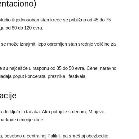
entaciono)
studio ili jednosoban stan kreće se približno od 45 do 75
ngu od 80 do 120 evra.
o se može iznajmiti lepo opremljen stan srednje veličine za
inice su najčešće u rasponu od 35 do 50 evra. Cene, naravno,
ađaja poput koncerata, praznika i festivala.
acije
a do ključnih tačaka. Ako putujete s decom, Mirijevo,
parkove i mirnije ulice.
 posebno u centralnoj Paliluli, pa smeštaj obezbedite