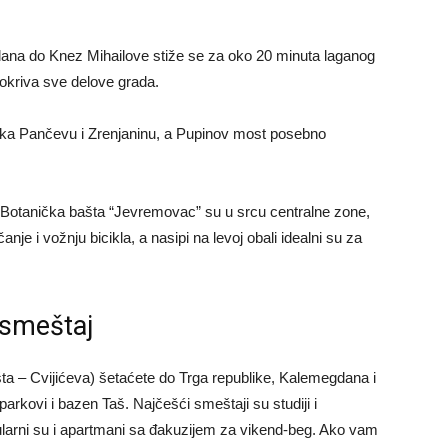
dana do Knez Mihailove stiže se za oko 20 minuta laganog
pokriva sve delove grada.
ce ka Pančevu i Zrenjaninu, a Pupinov most posebno
i Botanička bašta “Jevremovac” su u srcu centralne zone,
e i vožnju bicikla, a nasipi na levoj obali idealni su za
i smeštaj
šta – Cvijićeva) šetaćete do Trga republike, Kalemegdana i
 parkovi i bazen Taš. Najčešći smeštaji su studiji i
pularni su i apartmani sa đakuzijem za vikend-beg. Ako vam