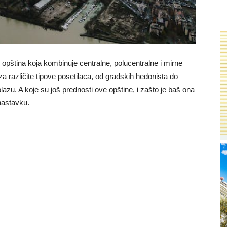
h opština koja kombinuje centralne, polucentralne i mirne
za različite tipove posetilaca, od gradskih hedonista do
lazu. A koje su još prednosti ove opštine, i zašto je baš ona
 nastavku.