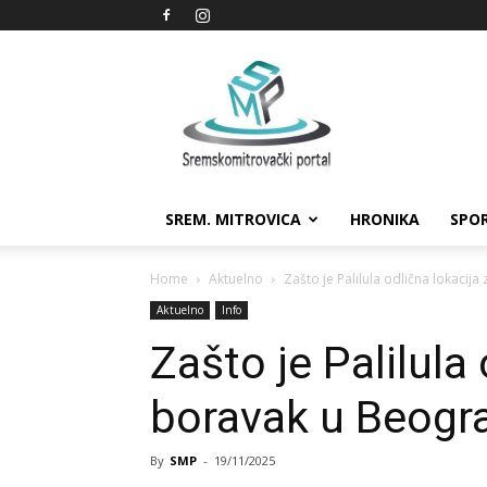
Sremskomitrovački
portal
SREM. MITROVICA
HRONIKA
SPO
Home
Aktuelno
Zašto je Palilula odlična lokacij
Aktuelno
Info
Zašto je Palilula 
boravak u Beogr
By
SMP
-
19/11/2025