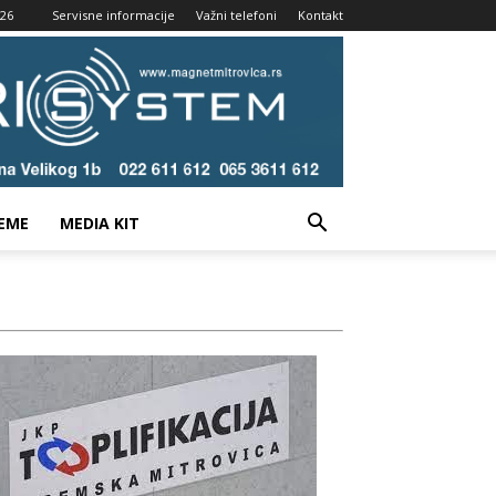
026
Servisne informacije
Važni telefoni
Kontakt
EME
MEDIA KIT