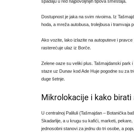
spadaju u red najpovoljnijih tipova smeštaja.
Dostupnost je jaka na svim nivoima. Iz Tašmaj
hoda, a mreža autobusa, trolejbusa i tramvaja 
Ako vozite, lako izlazite na autoputeve i prav
rasterećuje ulaz iz Borče.
Zelene oaze su veliki plus. Tašmajdanski park 
staze uz Dunav kod Ade Huje pogodne su za trčanj
duge šetnje.
Mikrolokacije i kako birat
U centralnoj Paliluli (Tašmajdan – Botanička ba
Skadarlije, a u krugu su kafići, marketi, pekare,
jednosobni stanovi za jednu do tri osobe, a po