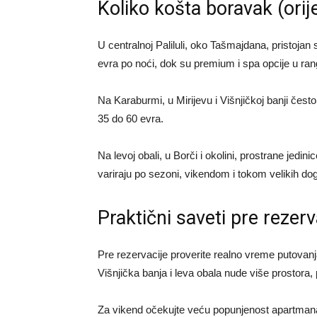
Koliko košta boravak (orij
U centralnoj Paliluli, oko Tašmajdana, pristojan 
evra po noći, dok su premium i spa opcije u ra
Na Karaburmi, u Mirijevu i Višnjičkoj banji čest
35 do 60 evra.
Na levoj obali, u Borči i okolini, prostrane jed
variraju po sezoni, vikendom i tokom velikih dog
Praktični saveti pre rezerv
Pre rezervacije proverite realno vreme putovanj
Višnjička banja i leva obala nude više prostora, 
Za vikend očekujte veću popunjenost apartmana,