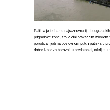
Palilula je jedna od najraznovrsnijih beogradski
prigradske zone, što je čini praktičnim izborom 
porodica, ljudi na poslovnom putu i putnika u pro
dobar izbor za boravak u predstonici, otkrijte u