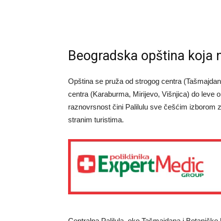
Beogradska opština koja 
Opština se pruža od strogog centra (Tašmajdan
centra (Karaburma, Mirijevo, Višnjica) do leve
raznovrsnost čini Palilulu sve češćim izborom 
stranim turistima.
Centralna Palilula, oko Tašmajdana i Botaničke b