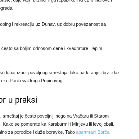
ograda.
ping i rekreaciju uz Dunav, uz dobru povezanost sa
je, često sa boljim odnosom cene i kvadrature i lepim
 dobar izbor povoljnog smeštaja, lako parkiranje i brz izlaz
 preko Pančevačkog i Pupinovog.
or u praksi
 smeštaj je često povoljniji nego na Vračaru ili Starom
Kako se pomerate ka Karaburmi i Mirijevu ili levoj obali,
ealno za porodice i duže boravke. Tako
apartmani Borča