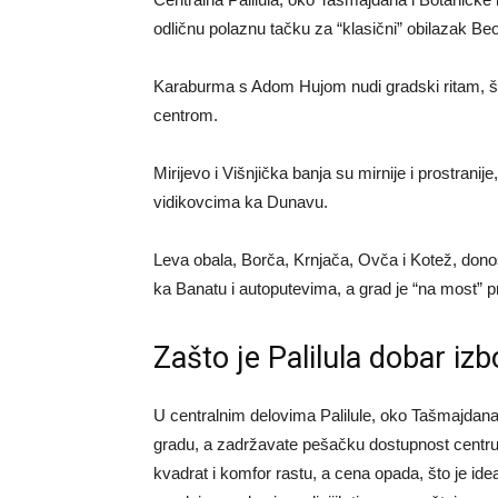
odličnu polaznu tačku za “klasični” obilazak Be
Karaburma s Adom Hujom nudi gradski ritam, šo
centrom.
Mirijevo i Višnjička banja su mirnije i prostrani
vidikovcima ka Dunavu.
Leva obala, Borča, Krnjača, Ovča i Kotež, donosi
ka Banatu i autoputevima, a grad je “na most”
Zašto je Palilula dobar izb
U centralnim delovima Palilule, oko Tašmajdana,
gradu, a zadržavate pešačku dostupnost centru. 
kvadrat i komfor rastu, a cena opada, što je id