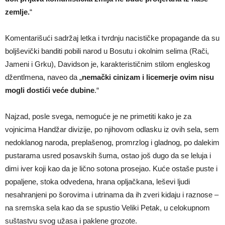
zemlje.
“
Komentarišući sadržaj letka i tvrdnju nacističke propagande da su
boljševički banditi pobili narod u Bosutu i okolnim selima (Rači,
Jameni i Grku), Davidson je, karakterističnim stilom engleskog
džentlmena, naveo da „
nemački cinizam i licemerje ovim nisu
mogli dostići veće dubine
.“
Najzad, posle svega, nemoguće je ne primetiti kako je za
vojnicima Handžar divizije, po njihovom odlasku iz ovih sela, sem
nedoklanog naroda, preplašenog, promrzlog i gladnog, po dalekim
pustarama usred posavskih šuma, ostao još dugo da se leluja i
dimi iver koji kao da je lično sotona prosejao. Kuće ostaše puste i
popaljene, stoka odvedena, hrana opljačkana, leševi ljudi
nesahranjeni po šorovima i utrinama da ih zveri kidaju i raznose –
na sremska sela kao da se spustio Veliki Petak, u celokupnom
suštastvu svog užasa i paklene grozote.