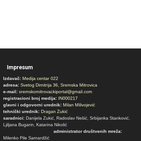
Impresum
Izdavač:
Medija centar 022
adresa:
Svetog Dimitrija 36, Sremska Mitrovica
e-mail:
sremskomitrovackiportal@gmail.com
registracioni broj medija:
IN000217
glavni i odgovorni urednik:
Milan Milivojević
tehnički urednik:
Dragan Zukić
saradnici:
Danijela Zukić, Radoslav Nešić, Srbijanka Stanković,
Ljiljana Bugarin, Katarina Nikolić
administrator društvenih mreža:
Milenko Pile Samardžić