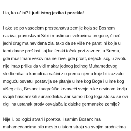
I to, ko učini?
Ljudi istog jezika i porekla!
I ako se po vascelom prostranstvu zemlje koja se Bosnom
naziva, pravoslavni Srbi i muslimani vekovima pregone, čineći
jedni drugima neviđena zla, tako da se više ne pamti ni ko je u
tami davne prošlosti taj luciferski točak prvi zavrteo, u Sremu,
gde muslimani vekovima ne žive, gde prost, seljački soj, u životu
nije imao priliku da vidi makar jednog jedinog Muhamedovog
sledbenika, a kamoli da načini zlo prema njemu koje bi izazvalo
moguću osvetu, postavlja se pitanje u ime kog Boga i u ime kog
višeg cilja, Bosanci sagrešiše krvaveći svoje ruke nevinom krvlju
svojih hrišćanskih sunarodnika. Zar samo zbog toga što su se ovi
digli na ustanak protiv osvajača iz daleke germanske zemlje?
Nije li, po logici stvari i poretka, i samim Bosancima
muhamedancima bilo mesto u istom stroju sa svojim srodnicima