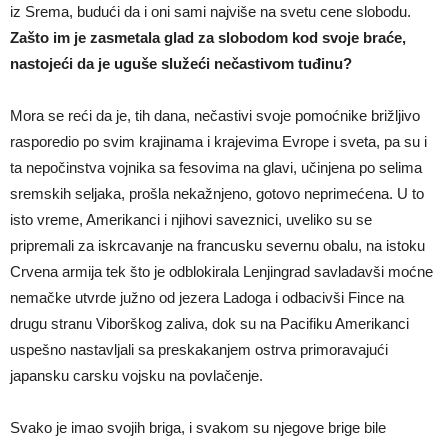
iz Srema, budući da i oni sami najviše na svetu cene slobodu.
Zašto im je zasmetala glad za slobodom kod svoje braće,
nastojeći da je uguše služeći nečastivom tuđinu?
Mora se reći da je, tih dana, nečastivi svoje pomoćnike brižljivo
rasporedio po svim krajinama i krajevima Evrope i sveta, pa su i
ta nepočinstva vojnika sa fesovima na glavi, učinjena po selima
sremskih seljaka, prošla nekažnjeno, gotovo neprimećena. U to
isto vreme, Amerikanci i njihovi saveznici, uveliko su se
pripremali za iskrcavanje na francusku severnu obalu, na istoku
Crvena armija tek što je odblokirala Lenjingrad savladavši moćne
nemačke utvrde južno od jezera Ladoga i odbacivši Fince na
drugu stranu Viborškog zaliva, dok su na Pacifiku Amerikanci
uspešno nastavljali sa preskakanjem ostrva primoravajući
japansku carsku vojsku na povlačenje.
Svako je imao svojih briga, i svakom su njegove brige bile