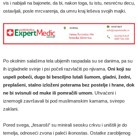
vis i nabijali na bajonete, da bi, nakon toga, tu istu, nesrećnu decu,
ostavljali, posle mrcvarenja, da umru kraj leševa svojih majki.
Po okolnim salašima tela ubijenih raspadala su se danima, pa su
ih izgladnele svinje i psi počeli razvlačiti po njivama.
Oni koji su
uspeli pobeći, dugo bi besciljno lutali šumom, gladni, žedni,
preplašeni, stalno izloženi poterama bez postelje i hrane, dok
ne bi svisnuli od muke ili pomračili umom
. Uhvaćeni i
iznemogli završavali bi pod muslimanskim kamama, svirepo
zaklani.
Pored svega, „fesaroši“ su minirali seosku crkvu i uništili je do
temelja, odnoseći zvona i paleći ikonostas. Ostatke zarobljenog