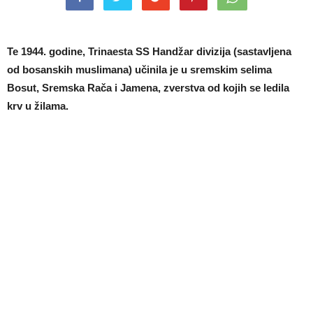
Te 1944. godine, Trinaesta SS Handžar divizija (sastavljena
od bosanskih muslimana) učinila je u sremskim selima
Bosut, Sremska Rača i Jamena, zverstva od kojih se ledila
krv u žilama.