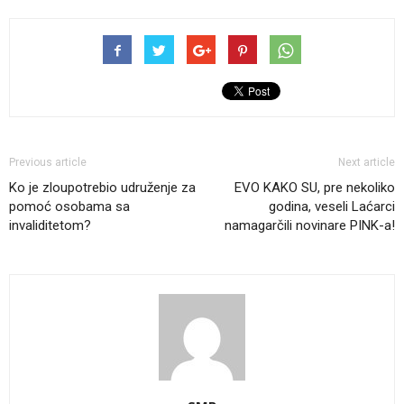
Previous article
Next article
Ko je zloupotrebio udruženje za
EVO KAKO SU, pre nekoliko
pomoć osobama sa
godina, veseli Laćarci
invaliditetom?
namagarčili novinare PINK-a!