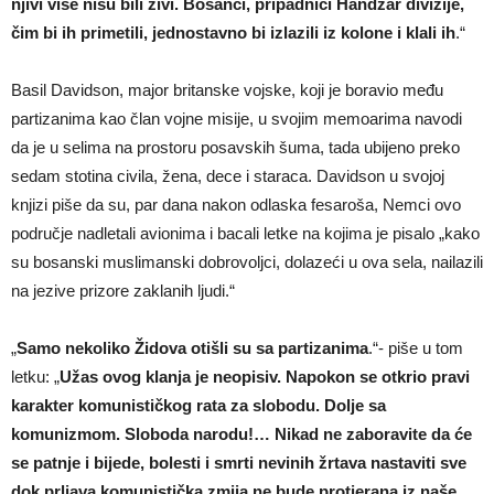
njivi više nisu bili živi. Bosanci, pripadnici Handžar divizije,
čim bi ih primetili, jednostavno bi izlazili iz kolone i klali ih
.“
Basil Davidson, major britanske vojske, koji je boravio među
partizanima kao član vojne misije, u svojim memoarima navodi
da je u selima na prostoru posavskih šuma, tada ubijeno preko
sedam stotina civila, žena, dece i staraca. Davidson u svojoj
knjizi piše da su, par dana nakon odlaska fesaroša, Nemci ovo
područje nadletali avionima i bacali letke na kojima je pisalo „kako
su bosanski muslimanski dobrovoljci, dolazeći u ova sela, nailazili
na jezive prizore zaklanih ljudi.“
„
Samo nekoliko Židova otišli su sa partizanima
.“- piše u tom
letku: „
Užas ovog klanja je neopisiv. Napokon se otkrio pravi
karakter komunističkog rata za slobodu. Dolje sa
komunizmom. Sloboda narodu!… Nikad ne zaboravite da će
se patnje i bijede, bolesti i smrti nevinih žrtava nastaviti sve
dok prljava komunistička zmija ne bude protjerana iz naše