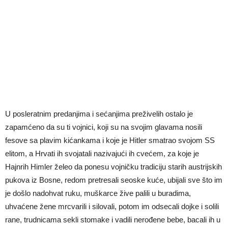
U posleratnim predanjima i sećanjima preživelih ostalo je
zapamćeno da su ti vojnici, koji su na svojim glavama nosili
fesove sa plavim kićankama i koje je Hitler smatrao svojom SS
elitom, a Hrvati ih svojatali nazivajući ih cvećem, za koje je
Hajnrih Himler želeo da ponesu vojničku tradiciju starih austrijskih
pukova iz Bosne, redom pretresali seoske kuće, ubijali sve što im
je došlo nadohvat ruku, muškarce žive palili u buradima,
uhvaćene žene mrcvarili i silovali, potom im odsecali dojke i solili
rane, trudnicama sekli stomake i vadili nerođene bebe, bacali ih u