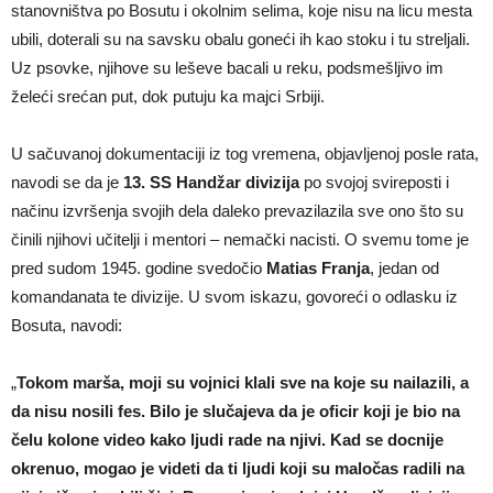
stanovništva po Bosutu i okolnim selima, koje nisu na licu mesta
ubili, doterali su na savsku obalu goneći ih kao stoku i tu streljali.
Uz psovke, njihove su leševe bacali u reku, podsmešljivo im
želeći srećan put, dok putuju ka majci Srbiji.
U sačuvanoj dokumentaciji iz tog vremena, objavljenoj posle rata,
navodi se da je
13. SS Handžar divizija
po svojoj svireposti i
načinu izvršenja svojih dela daleko prevazilazila sve ono što su
činili njihovi učitelji i mentori – nemački nacisti. O svemu tome je
pred sudom 1945. godine svedočio
Matias Franja
, jedan od
komandanata te divizije. U svom iskazu, govoreći o odlasku iz
Bosuta, navodi:
„
Tokom marša, moji su vojnici klali sve na koje su nailazili, a
da nisu nosili fes. Bilo je slučajeva da je oficir koji je bio na
čelu kolone video kako ljudi rade na njivi. Kad se docnije
okrenuo, mogao je videti da ti ljudi koji su maločas radili na