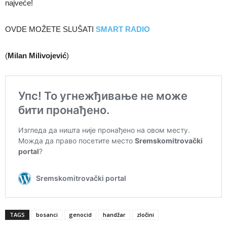
najveće!
OVDE MOŽETE SLUŠATI
SMART RADIO
(
Milan Milivojević
)
TAGS
bosanci
genocid
handžar
zločini