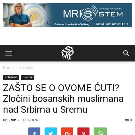
Home
Kolumne
Kolumne
Slajder
ZAŠTO SE O OVOME ĆUTI?
Zločini bosanskih muslimana
nad Srbima u Sremu
By
SMP
-
11/03/2024
0