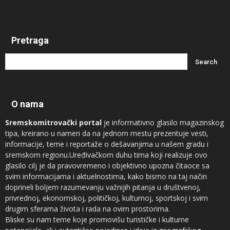
Pretraga
O nama
Sremskomitrovački portal
je informativno glasilo magazinskog
tipa, kreirano u nameri da na jednom mestu prezentuje vesti,
informacije, teme i reportaže o dešavanjima u našem gradu i
sremskom regionu.Uređivačkom duhu tima koji realizuje ovo
glasilo cilj je da pravovremeno i objektivno upozna čitaoce sa
svim informacijama i aktuelnostima, kako bismo na taj način
doprineli boljem razumevanju važnijih pitanja u društvenoj,
privrednoj, ekonomskoj, političkoj, kulturnoj, sportskoj i svim
drugim sferama života i rada na ovim prostorima.
Bliske su nam teme koje promovišu turističke i kulturne