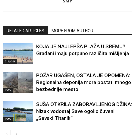
SMP
RELATED ARTICLES
MORE FROM AUTHOR
KOJA JE NAJLEPŠA PLAŽA U SREMU?
Građani imaju potpuno različita mišljenja
Slajder
POŽAR UGAŠEN, OSTALA JE OPOMENA:
Regionalna deponija mora postati mnogo
bezbednije mesto
Info
SUŠA OTKRILA ZABORAVLJENOG DŽINA:
Nizak vodostaj Save ogolio čuveni
„Savski Titanik“
Info