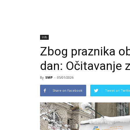
Info
Zbog praznika o
dan: Očitavanje 
By
SMP
-
05/01/2026
Share on Facebook
Tweet on Twitt