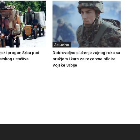
Aktuelno
emski progon Srba pod
Dobrovoljno služenje vojnog roka sa
atskog ustaštva
oružjem i kurs za rezervne oficire
Vojske Srbije