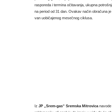
rasporeda i termina očitavanja, ukupna potrošn
na period od 31 dan. Ovakav način obračuna je 
van uobičajenog mesečnog ciklusa.
Iz
JP „Srem-gas“ Sremska Mitrovica
navode 