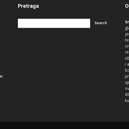
Pretraga
O
S
gl
je
te
s
re
ob
i 
bo
ć
pr
a:
sp
ov
Bl
ku
id
Du
na
po