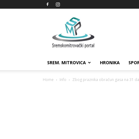
Sremskomitrovački
portal
SREM. MITROVICA
HRONIKA
SPO
Home
Info
Zbog praznika obračun gasa na 31 dan