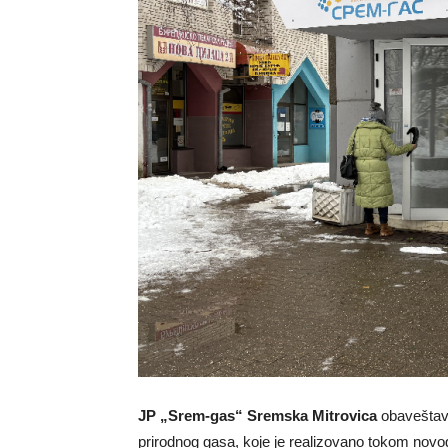
JP „Srem-gas“ Sremska Mitrovica
obaveštav
prirodnog gasa, koje je realizovano tokom nov