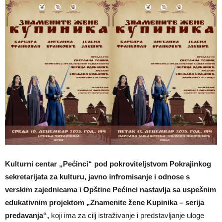
Kulturni centar „Pećinci“ pod pokroviteljstvom Pokrajinkog
sekretarijata za kulturu, javno infromisanje i odnose s
verskim zajednicama i Opštine Pećinci nastavlja sa uspešnim
edukativnim projektom „Znamenite žene Kupinika – serija
predavanja“,
koji ima za cilj istraživanje i predstavljanje uloge