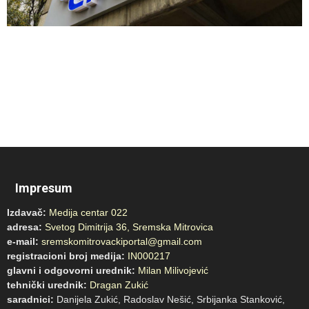
Impresum
Izdavač:
Medija centar 022
adresa:
Svetog Dimitrija 36, Sremska Mitrovica
e-mail:
sremskomitrovackiportal@gmail.com
registracioni broj medija:
IN000217
glavni i odgovorni urednik:
Milan Milivojević
tehnički urednik:
Dragan Zukić
saradnici:
Danijela Zukić, Radoslav Nešić, Srbijanka Stanković,