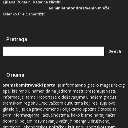
Ljiljana Bugarin, Katarina Nikolić
administrator društvenih mreža:
Milenko Pile Samardžić
Pretraga
O nama
Sremskomitrovački portal
je informativno glasilo magazinskog
tipa, kreirano u nameri da na jednom mestu prezentuje vesti,
informacije, teme i reportaže o dešavanjima u našem gradu i
sremskom regionu.Uređivačkom duhu tima koji realizuje ovo
glasilo cilj je da pravovremeno i objektivno upozna čitaoce sa
svim informacijama i aktuelnostima, kako bismo na taj način
doprineli boljem razumevanju važnijih pitanja u društvenoj,
privrednoj, ekonomskoj, političkoj, kulturnoj, sportskoj i svim