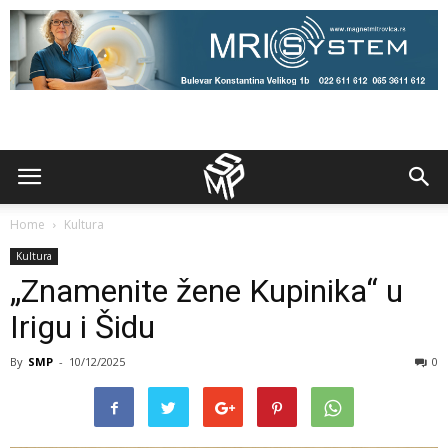
Home
Kultura
Kultura
„Znamenite žene Kupinika“ u
Irigu i Šidu
By
SMP
-
10/12/2025
0