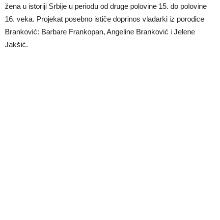
žena u istoriji Srbije u periodu od druge polovine 15. do polovine
16. veka. Projekat posebno ističe doprinos vladarki iz porodice
Branković: Barbare Frankopan, Angeline Branković i Jelene
Jakšić.