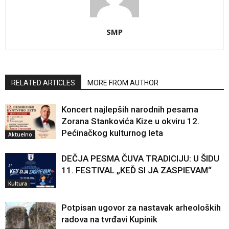
SMP
RELATED ARTICLES
MORE FROM AUTHOR
Koncert najlepših narodnih pesama
Zorana Stankovića Kize u okviru 12.
Pećinačkog kulturnog leta
Aktuelno
DEČJA PESMA ČUVA TRADICIJU: U ŠIDU
11. FESTIVAL „KEĎ SI JA ZASPIEVAM“
Kultura
Potpisan ugovor za nastavak arheoloških
radova na tvrđavi Kupinik