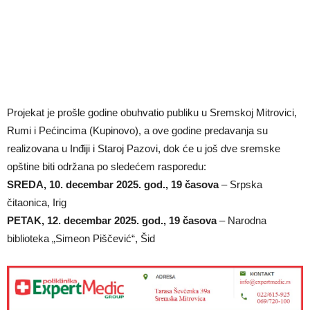
Projekat je prošle godine obuhvatio publiku u Sremskoj Mitrovici,
Rumi i Pećincima (Kupinovo), a ove godine predavanja su
realizovana u Inđiji i Staroj Pazovi, dok će u još dve sremske
opštine biti održana po sledećem rasporedu:
SREDA, 10. decembar 2025. god., 19 časova
– Srpska
čitaonica, Irig
PETAK, 12. decembar 2025. god., 19 časova
– Narodna
biblioteka „Simeon Piščević“, Šid