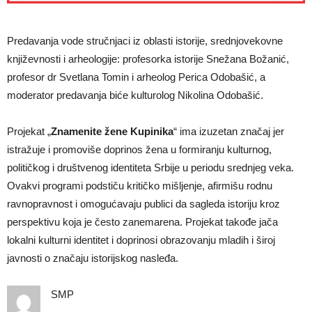
Predavanja vode stručnjaci iz oblasti istorije, srednjovekovne
književnosti i arheologije: profesorka istorije Snežana Božanić,
profesor dr Svetlana Tomin i arheolog Perica Odobašić, a
moderator predavanja biće kulturolog Nikolina Odobašić.
Projekat „
Znamenite žene Kupinika
“ ima izuzetan značaj jer
istražuje i promoviše doprinos žena u formiranju kulturnog,
političkog i društvenog identiteta Srbije u periodu srednjeg veka.
Ovakvi programi podstiču kritičko mišljenje, afirmišu rodnu
ravnopravnost i omogućavaju publici da sagleda istoriju kroz
perspektivu koja je često zanemarena. Projekat takođe jača
lokalni kulturni identitet i doprinosi obrazovanju mladih i široj
javnosti o značaju istorijskog nasleđa.
SMP