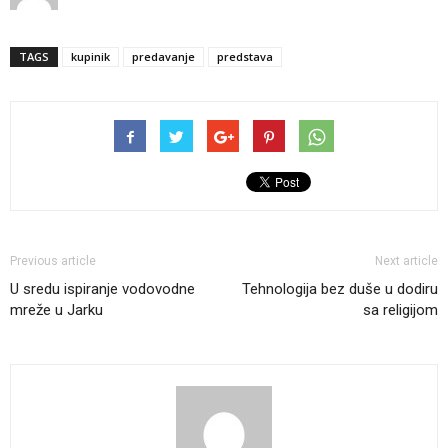
TAGS
kupinik
predavanje
predstava
Previous article
Next article
U sredu ispiranje vodovodne
Tehnologija bez duše u dodiru
mreže u Jarku
sa religijom