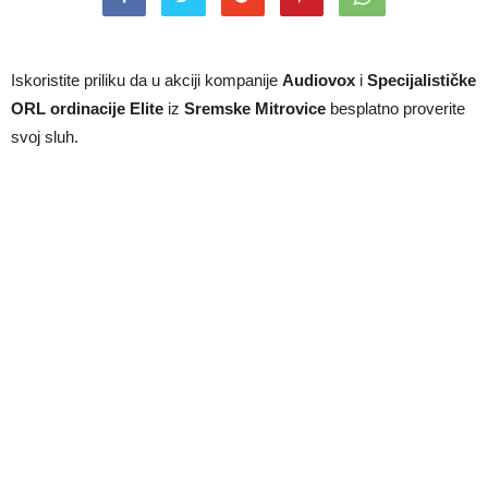
Iskoristite priliku da u akciji kompanije
Audiovox
i
Specijalističke
ORL ordinacije Elite
iz
Sremske Mitrovice
besplatno proverite
svoj sluh.