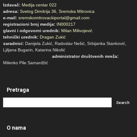
Izdavač:
Medija centar 022
adresa:
Svetog Dimitrija 36, Sremska Mitrovica
e-mail:
sremskomitrovackiportal@gmail.com
registracioni broj medija:
IN000217
glavni i odgovorni urednik:
Milan Milivojević
tehnički urednik:
Dragan Zukić
saradnici:
Danijela Zukić, Radoslav Nešić, Srbijanka Stanković,
Ljiljana Bugarin, Katarina Nikolić
administrator društvenih mreža:
Milenko Pile Samardžić
Pretraga
O nama