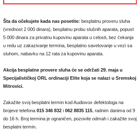
Šta da očekujete kada nas posetite:
besplatnu proveru sluha
(vrednost 2 000 dinara), besplatnu probu slušnih aparata, popust
5 000 dinara za privatnu kupovinu aparata u celosti, bez čekanja
u redu uz zakazivanje termina, besplatno savetovanje u vezi sa
sluhom, nabavku na 12 rata za kupovinu aparata.
Akcija besplatne provere sluha će se održati 29. maja u
Specijalističkoj ORL ordinaciji Elite koja se nalazi u Sremskoj
Mitrovici.
Zakažite svoj besplatni termin kod Audiovox defektologa na
brojeve telefona
015 346 832
i
062 8835 115
, radnim danima od 9
do 16 h. Broj termina je ograničen, pozovite odmah i zakažite svoj
besplatni termin.