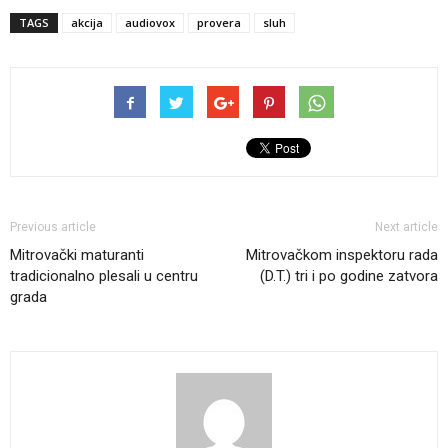
TAGS
akcija
audiovox
provera
sluh
Previous article
Next article
Mitrovački maturanti
Mitrovačkom inspektoru rada
tradicionalno plesali u centru
(D.T.) tri i po godine zatvora
grada