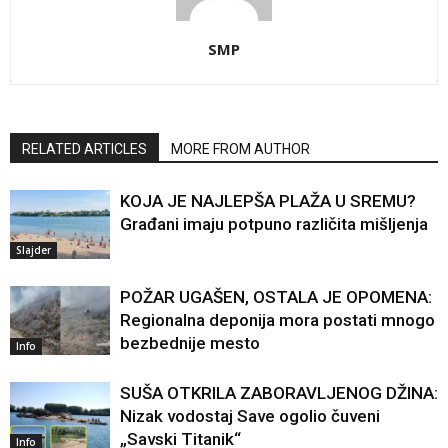
SMP
RELATED ARTICLES
MORE FROM AUTHOR
KOJA JE NAJLEPŠA PLAŽA U SREMU?
Građani imaju potpuno različita mišljenja
Slajder
POŽAR UGAŠEN, OSTALA JE OPOMENA:
Regionalna deponija mora postati mnogo
bezbednije mesto
Info
SUŠA OTKRILA ZABORAVLJENOG DŽINA:
Nizak vodostaj Save ogolio čuveni
„Savski Titanik“
Info