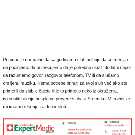
Potpuno je normalno da sa godinama sluh počinje da se menja i
da počinjemo da primećujemo da je potrebno uložiti dodatni napor
da razumemo govor, razgovor telefonom, TV ili da slušamo
omiljenu muziku. Nema potrebe brinuti za svoj sluh već ako ste
primetili da slabije čujete ili je to primetio neko iz okruženja,
iskoristite akciju besplatne provere sluha u Sremskoj Mitrovici jer
mi imamo rešenje za dobar sluh.