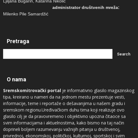
Ljiljana Bugarin, Katarina Nikolić
administrator društvenih mreža:
Milenko Pile Samardžić
Pretraga
O nama
Sremskomitrovački portal
je informativno glasilo magazinskog
tipa, kreirano u nameri da na jednom mestu prezentuje vesti,
informacije, teme i reportaže o dešavanjima u našem gradu i
sremskom regionu.Uređivačkom duhu tima koji realizuje ovo
glasilo cilj je da pravovremeno i objektivno upozna čitaoce sa
svim informacijama i aktuelnostima, kako bismo na taj način
doprineli boljem razumevanju važnijih pitanja u društvenoj,
privrednoj, ekonomskoj, političkoj, kulturnoj, sportskoj i svim