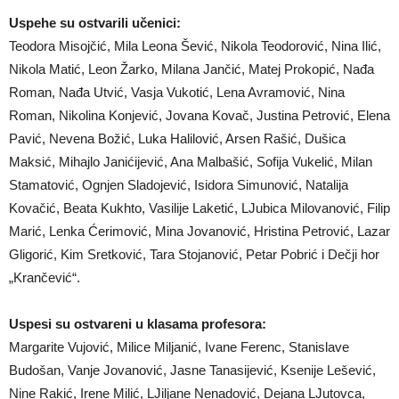
Uspehe su ostvarili učenici:
Teodora Misojčić, Mila Leona Šević, Nikola Teodorović, Nina Ilić,
Nikola Matić, Leon Žarko, Milana Jančić, Matej Prokopić, Nađa
Roman, Nađa Utvić, Vasja Vukotić, Lena Avramović, Nina
Roman, Nikolina Konjević, Jovana Kovač, Justina Petrović, Elena
Pavić, Nevena Božić, Luka Halilović, Arsen Rašić, Dušica
Maksić, Mihajlo Janićijević, Ana Malbašić, Sofija Vukelić, Milan
Stamatović, Ognjen Sladojević, Isidora Simunović, Natalija
Kovačić, Beata Kukhto, Vasilije Laketić, LJubica Milovanović, Filip
Marić, Lenka Ćerimović, Mina Jovanović, Hristina Petrović, Lazar
Gligorić, Kim Sretković, Tara Stojanović, Petar Pobrić i Dečji hor
„Krančević“.
Uspesi su ostvareni u klasama profesora:
Margarite Vujović, Milice Miljanić, Ivane Ferenc, Stanislave
Budošan, Vanje Jovanović, Jasne Tanasijević, Ksenije Lešević,
Nine Rakić, Irene Milić, LJiljane Nenadović, Dejana LJutovca,