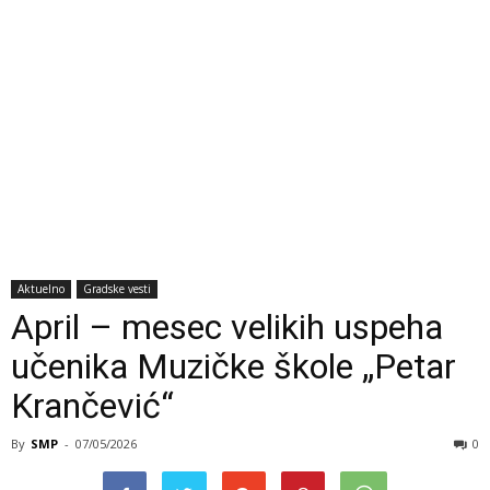
Aktuelno
Gradske vesti
April – mesec velikih uspeha
učenika Muzičke škole „Petar
Krančević“
By
SMP
-
07/05/2026
0