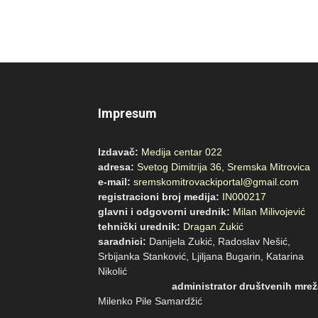
Impresum
Izdavač:
Medija centar 022
adresa:
Svetog Dimitrija 36, Sremska Mitrovica
e-mail:
sremskomitrovackiportal@gmail.com
registracioni broj medija:
IN000217
glavni i odgovorni urednik:
Milan Milivojević
tehnički urednik:
Dragan Zukić
saradnici:
Danijela Zukić, Radoslav Nešić,
Srbijanka Stanković, Ljiljana Bugarin, Katarina
Nikoli
administrator društvenih mrež
Milenko Pile Samardžić