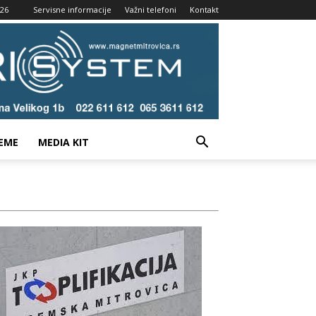
026
Servisne informacije
Važni telefoni
Kontakt
EME
MEDIA KIT