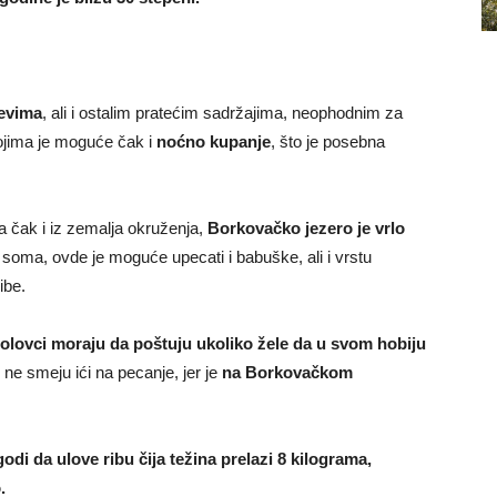
ševima
, ali i ostalim pratećim sadržajima, neophodnim za
kojima je moguće čak i
noćno kupanje
, što je posebna
 pa čak i iz zemalja okruženja,
Borkovačko jezero je vrlo
soma, ovde je moguće upecati i babuške, ali i vrstu
ibe.
bolovci moraju da poštuju ukoliko žele da u svom hobiju
 ne smeju ići na pecanje, jer je
na Borkovačkom
odi da ulove ribu čija težina prelazi 8 kilograma,
.