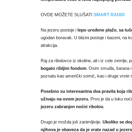
OVDE MOŽETE SLUŠATI
SMART RADIO
Na jezeru postoje i
lepo uređene plaže, sa tu
ugodan boravak. U blizini postoje i bazeni, na 
atrakcija.
Raj za ribolovce iz okoline, ali i iz cele zemlje,
bogato ribljim fondom
. Osim smuđa, šarana i 
poznatu kao američki somić, kao i druge vrste r
Posebno su interesantna dva pravila koja ri
uživaju na ovom jezeru.
Prvo je da u toku noći
jezeru
zabranjen noćni ribolov.
Drugo je možda još zanimljivije.
Ukoliko se dog
njihova je obaveza da je vrate nazad u jezero