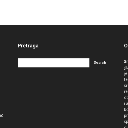
Pretraga
O
S
gl
je
te
s
re
ob
i 
bo
ć
pr
a:
sp
ov