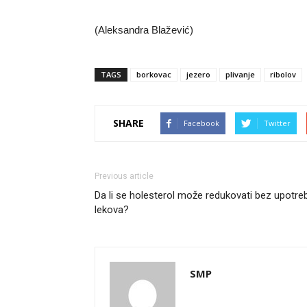
(Aleksandra Blažević)
TAGS
borkovac
jezero
plivanje
ribolov
SHARE
Facebook
Twitter
Previous article
Da li se holesterol može redukovati bez upotre
lekova?
SMP