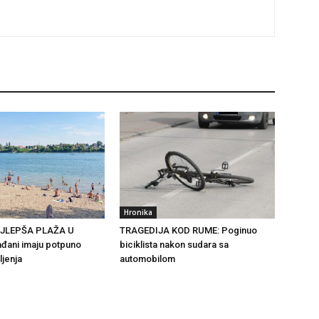
Hronika
AJLEPŠA PLAŽA U
TRAGEDIJA KOD RUME: Poginuo
đani imaju potpuno
biciklista nakon sudara sa
ljenja
automobilom