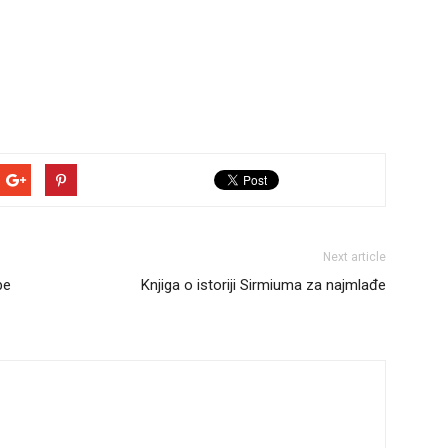
Next article
be
Knjiga o istoriji Sirmiuma za najmlađe