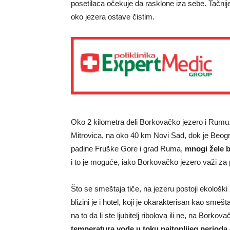
posetilaca očekuje da rasklone iza sebe. Tačnij
oko jezera ostave čistim.
Oko 2 kilometra deli Borkovačko jezero i Rumu
Mitrovica, na oko 40 km Novi Sad, dok je Beograd
padine Fruške Gore i grad Ruma,
mnogi žele b
i to je moguće, iako Borkovačko jezero važi za
Što se smeštaja tiče, na jezeru postoji ekološki
blizini je i hotel, koji je okarakterisan kao smeš
na to da li ste ljubitelj ribolova ili ne, na Bork
temperatura vode u toku najtoplijeg perioda 