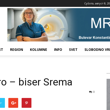
Субота, август 8, 2
RT
REGION
KOLUMNE
INFO
SVET
SLOBODNO VR
ro – biser Srema
0
er