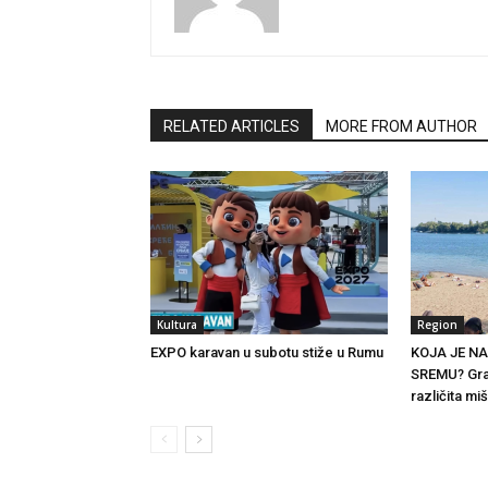
RELATED ARTICLES
MORE FROM AUTHOR
Kultura
Region
EXPO karavan u subotu stiže u Rumu
KOJA JE N
SREMU? Gra
različita miš