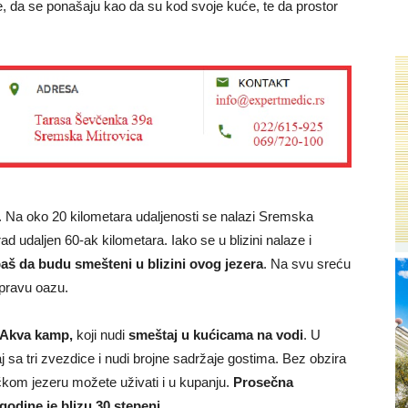
e, da se ponašaju kao da su kod svoje kuće, te da prostor
. Na oko 20 kilometara udaljenosti se nalazi Sremska
 udaljen 60-ak kilometara. Iako se u blizini nalaze i
aš da budu smešteni u blizini ovog jezera
. Na svu sreću
 pravu oazu.
Akva kamp,
koji nudi
smeštaj u kućicama na vodi
. U
taj sa tri zvezdice i nudi brojne sadržaje gostima. Bez obzira
ovačkom jezeru možete uživati i u kupanju.
Prosečna
godine je blizu 30 stepeni.