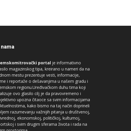
 nama
remskomitrovački portal
je informativno
asilo magazinskog tipa, kreirano u nameri da na
dnom mestu prezentuje vesti, informacije,
me i reportaže o dešavanjima u našem gradu i
remskom regionu.Uređivačkom duhu tima koji
alizuje ovo glasilo cilj je da pravovremeno i
jektivno upozna čitaoce sa svim informacijama
aktuelnostima, kako bismo na taj način doprineli
ljem razumevanju važnijih pitanja u društvenoj,
ivrednoj, ekonomskoj, političkoj, kulturnoj,
ortskoj i svim drugim sferama života i rada na
im prostorima.