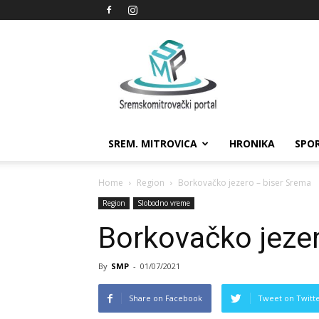
Sremskomitrovački
portal
SREM. MITROVICA
HRONIKA
SPO
Home
Region
Borkovačko jezero – biser Srema
Region
Slobodno vreme
Borkovačko jeze
By
SMP
-
01/07/2021
Share on Facebook
Tweet on Twitt