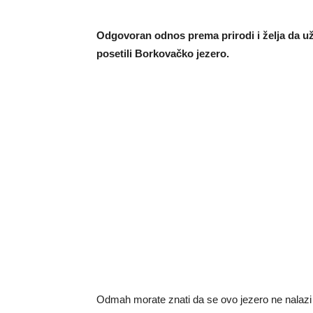
Odgovoran odnos prema prirodi i želja da uži
posetili Borkovačko jezero.
Odmah morate znati da se ovo jezero ne nalazi