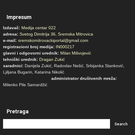
Impresum
Izdavač:
Medija centar 022
adresa:
Svetog Dimitrija 36, Sremska Mitrovica
e-mail:
sremskomitrovackiportal@gmail.com
registracioni broj medija:
IN000217
glavni i odgovorni urednik:
Milan Milivojević
tehnički urednik:
Dragan Zukić
saradnici:
Danijela Zukić, Radoslav Nešić, Srbijanka Stanković,
Ljiljana Bugarin, Katarina Nikolić
administrator društvenih mreža:
Milenko Pile Samardžić
Pretraga