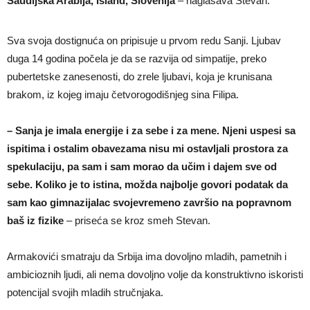
Saudijska Arabija, Island, Slovenija
– naglašava Stevan.
Sva svoja dostignuća on pripisuje u prvom redu Sanji. Ljubav
duga 14 godina počela je da se razvija od simpatije, preko
pubertetske zanesenosti, do zrele ljubavi, koja je krunisana
brakom, iz kojeg imaju četvorogodišnjeg sina Filipa.
– Sanja je imala energije i za sebe i za mene. Njeni uspesi sa
ispitima i ostalim obavezama nisu mi ostavljali prostora za
spekulaciju, pa sam i sam morao da učim i dajem sve od
sebe. Koliko je to istina, možda najbolje govori podatak da
sam kao gimnazijalac svojevremeno završio na popravnom
baš iz fizike
– priseća se kroz smeh Stevan.
Armakovići smatraju da Srbija ima dovoljno mladih, pametnih i
ambicioznih ljudi, ali nema dovoljno volje da konstruktivno iskoristi
potencijal svojih mladih stručnjaka.