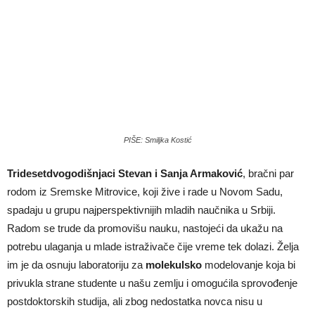
PIŠE: Smiljka Kostić
Tridesetdvogodišnjaci Stevan i Sanja Armaković
, bračni par
rodom iz Sremske Mitrovice, koji žive i rade u Novom Sadu,
spadaju u grupu najperspektivnijih mladih naučnika u Srbiji.
Radom se trude da promovišu nauku, nastojeći da ukažu na
potrebu ulaganja u mlade istraživače čije vreme tek dolazi. Želja
im je da osnuju laboratoriju za
molekulsko
modelovanje koja bi
privukla strane studente u našu zemlju i omogućila sprovođenje
postdoktorskih studija, ali zbog nedostatka novca nisu u