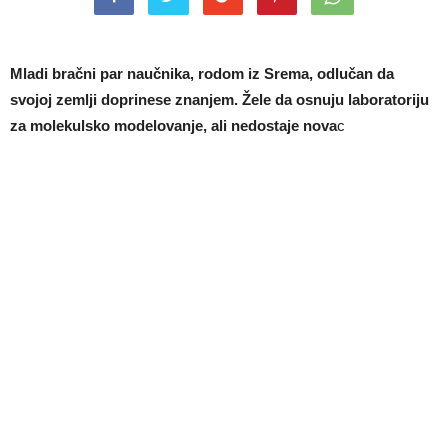
Mladi bračni par naučnika, rodom iz Srema, odlučan da
svojoj zemlji doprinese znanjem. Žele da osnuju laboratoriju
za molekulsko modelovanje, ali nedostaje nova
c