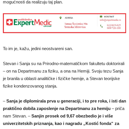
mogućnosti da realizuju taj plan.
To im je, kažu, jedini neostvareni san.
Stevan i Sanja su na Prirodno-matematičkom fakultetu doktorirali
– on na Departmanu za fiziku, a ona na Hemiji. Svoju tezu Sanja
je branila u oblasti analitičke i fizičke hemije, a Stevan teorijske
fizike kondenzovanog stanja.
–
Sanja je diplomirala prva u generaciji, i to pre roka, i isti dan
praktično dobila zaposlenje na Departmanu za hemiju
– priča
nam Stevan. –
Sanjin prosek od 9,67 obezbedio je i više
univerzitetskih priznanja, kao i nagradu „Kostić fonda“ za