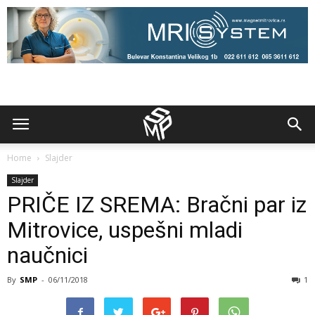
Home
Slajder
Slajder
PRIČE IZ SREMA: Bračni par iz
Mitrovice, uspešni mladi
naučnici
By
SMP
-
06/11/2018
1