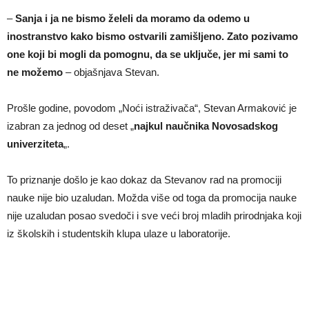
–
Sanja i ja ne bismo želeli da moramo da odemo u
inostranstvo kako bismo ostvarili zamišljeno. Zato pozivamo
one koji bi mogli da pomognu, da se uključe, jer mi sami to
ne možemo
– objašnjava Stevan.
Prošle godine, povodom „Noći istraživača“, Stevan Armaković je
izabran za jednog od deset „
najkul naučnika Novosadskog
univerziteta
„.
To priznanje došlo je kao dokaz da Stevanov rad na promociji
nauke nije bio uzaludan. Možda više od toga da promocija nauke
nije uzaludan posao svedoči i sve veći broj mladih prirodnjaka koji
iz školskih i studentskih klupa ulaze u laboratorije.