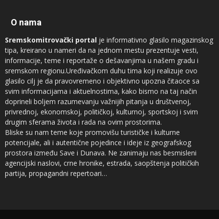
O nama
Sremskomitrovački portal
je informativno glasilo magazinskog
tipa, kreirano u nameri da na jednom mestu prezentuje vesti,
informacije, teme i reportaže o dešavanjima u našem gradu i
sremskom regionu.Uređivačkom duhu tima koji realizuje ovo
glasilo cilj je da pravovremeno i objektivno upozna čitaoce sa
svim informacijama i aktuelnostima, kako bismo na taj način
doprineli boljem razumevanju važnijih pitanja u društvenoj,
privrednoj, ekonomskoj, političkoj, kulturnoj, sportskoj i svim
drugim sferama života i rada na ovim prostorima.
Bliske su nam teme koje promovišu turističke i kulturne
potencijale, ali i autentične pojedince i ideje iz geografskog
prostora između Save i Dunava. Ne zanimaju nas besmisleni
agencijski naslovi, crne hronike, estrada, saopštenja političkih
partija, propagandni repertoari…
Novinari koji sarađuju sa
Sremskomitrovačkim portalom
sam su
vrh regionalnog sremskog novinarstva, ali ne prezamo ni od
saradnje sa autorima iz drugih profesija, naročito kad su u pitanju