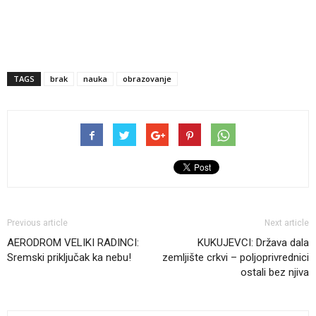
TAGS
brak
nauka
obrazovanje
Previous article
Next article
AERODROM VELIKI RADINCI:
KUKUJEVCI: Država dala
Sremski priključak ka nebu!
zemljište crkvi – poljoprivrednici
ostali bez njiva