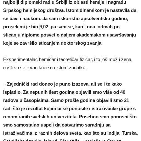
najbolji diplomski rad u Srbiji iz oblasti hemije i nagradu
Srpskog hemijskog društva. Istom dinamikom je nastavila da
se bavi i naukom. Ja sam iskoristio apsolventsku godinu,
prosek mi je bio 9,02, pa sam se, kao i ona, odmah po
sticanju diplome posvetio daljem akademskom usavršavanju
koje se završilo sticanjem doktorskog zvanja.
Eksperimentalac hemičar i teoretičar fizičar, i to još muž i žena,
našli su se izvan kuće na istom zadatku.
–
Zajednički rad doneo je puno izazova, ali se i te kako
isplatilo. Za nepunih šest godina objavili smo više od 40
radova u časopisima. Samo prošle godine objavili smo 21
rad, što je rezultat kojim bi se ponosile i istraživačke grupe s
renomiranih svetskih univerziteta. Posebno smo ponosni što
smo samostalno uspeli da ostvarimo saradnju sa
istraživačima iz raznih delova sveta, kao što su Indija, Turska,