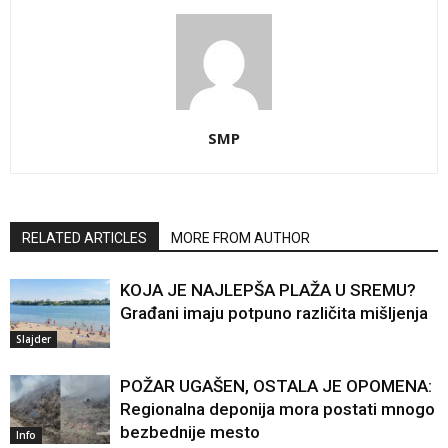
SMP
RELATED ARTICLES
MORE FROM AUTHOR
KOJA JE NAJLEPŠA PLAŽA U SREMU?
Građani imaju potpuno različita mišljenja
Slajder
POŽAR UGAŠEN, OSTALA JE OPOMENA:
Regionalna deponija mora postati mnogo
bezbednije mesto
Info