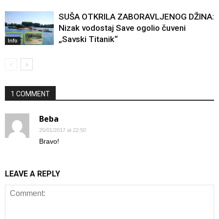
SUŠA OTKRILA ZABORAVLJENOG DŽINA:
Nizak vodostaj Save ogolio čuveni
„Savski Titanik“
Info
1 COMMENT
Beba
25/01/2017 at 22:50
Bravo!
LEAVE A REPLY