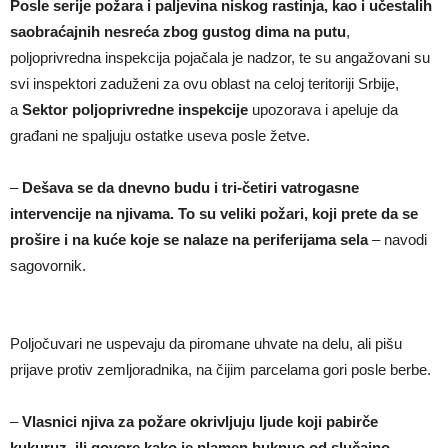
Posle serije požara i paljevina niskog rastinja, kao i učestalih
saobraćajnih nesreća zbog gustog dima na putu
,
poljoprivredna inspekcija pojačala je nadzor, te su angažovani su
svi inspektori zaduženi za ovu oblast na celoj teritoriji Srbije,
a
Sektor poljoprivredne inspekcije
upozorava i apeluje da
građani ne spaljuju ostatke useva posle žetve.
–
Dešava se da dnevno budu i tri-četiri vatrogasne
intervencije na njivama. To su veliki požari, koji prete da se
prošire i na kuće koje se nalaze na periferijama sela
– navodi
sagovornik.
Poljočuvari ne uspevaju da piromane uhvate na delu, ali pišu
prijave protiv zemljoradnika, na čijim parcelama gori posle berbe.
–
Vlasnici njiva za požare okrivljuju ljude koji pabirče
kukuruz, ili govore kako je plamen buknuo od slučajno