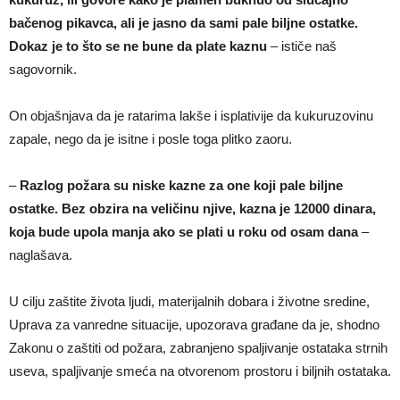
bačenog pikavca, ali je jasno da sami pale biljne ostatke.
Dokaz je to što se ne bune da plate kaznu
– ističe naš
sagovornik.
On objašnjava da je ratarima lakše i isplativije da kukuruzovinu
zapale, nego da je isitne i posle toga plitko zaoru.
–
Razlog požara su niske kazne za one koji pale biljne
ostatke. Bez obzira na veličinu njive, kazna je 12000 dinara,
koja bude upola manja ako se plati u roku od osam dana
–
naglašava.
U cilju zaštite života ljudi, materijalnih dobara i životne sredine,
Uprava za vanredne situacije, upozorava građane da je, shodno
Zakonu o zaštiti od požara, zabranjeno spaljivanje ostataka strnih
useva, spaljivanje smeća na otvorenom prostoru i biljnih ostataka.