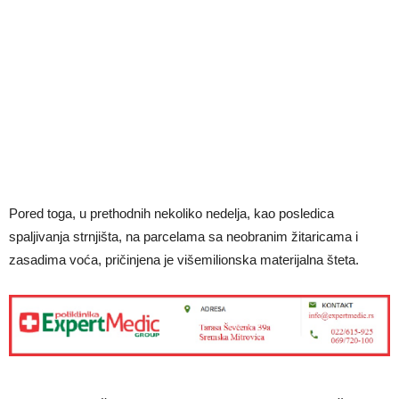
Pored toga, u prethodnih nekoliko nedelja, kao posledica
spaljivanja strnjišta, na parcelama sa neobranim žitaricama i
zasadima voća, pričinjena je višemilionska materijalna šteta.