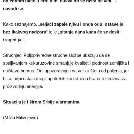
odjednom ulete u crni dim, bukvalno se ništa ne vidi”
–
navodi se.
Kako saznajemo, „
seljaci zapale njivu i onda odu, ostave je
bez ikakvog nadzora
“ te je „
pitanje dana kada će se desiti
tragedija “
.
Stručnjaci Poljoprivredne stručne službe ukazuju da se
spaljivanjem kukuruzovine smanjuje kvalitet i plodnost zemljišta i
uništava humus. Oni upozoravaju i na veliku štetu od paljenja, jer
bi se biljni ostaci mogli upotrebiti kao stočna hrana ili sirovina za
proizvodnju energije.
Situacija je i širom Srbije alarmantna
.
(Milan Milivojević)