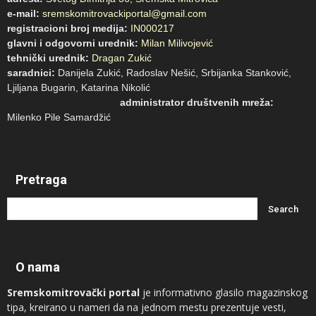
e-mail:
sremskomitrovackiportal@gmail.com
registracioni broj medija:
IN000217
glavni i odgovorni urednik:
Milan Milivojević
tehnički urednik:
Dragan Zukić
saradnici:
Danijela Zukić, Radoslav Nešić, Srbijanka Stanković,
Ljiljana Bugarin, Katarina Nikolić
administrator društvenih mreža:
Milenko Pile Samardžić
Pretraga
O nama
Sremskomitrovački portal
je informativno glasilo magazinskog
tipa, kreirano u nameri da na jednom mestu prezentuje vesti,