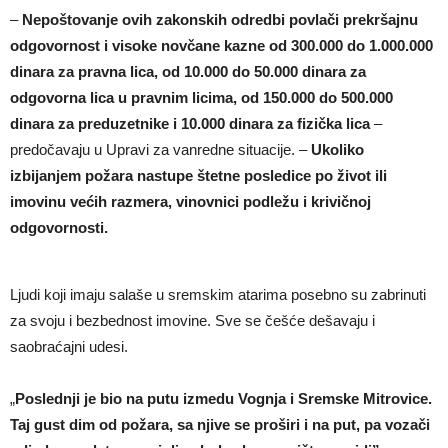
–
Nepoštovanje ovih zakonskih odredbi povlači prekršajnu
odgovornost i visoke novčane kazne od 300.000 do 1.000.000
dinara za pravna lica, od 10.000 do 50.000 dinara za
odgovorna lica u pravnim licima, od 150.000 do 500.000
dinara za preduzetnike i 10.000 dinara za fizička lica
–
predočavaju u Upravi za vanredne situacije. –
Ukoliko
izbijanjem požara nastupe štetne posledice po život ili
imovinu većih razmera, vinovnici podležu i krivičnoj
odgovornosti.
Ljudi koji imaju salaše u sremskim atarima posebno su zabrinuti
za svoju i bezbednost imovine. Sve se češće dešavaju i
saobraćajni udesi.
„
Poslednji je bio na putu izmedu Vognja i Sremske Mitrovice.
Taj gust dim od požara, sa njive se proširi i na put, pa vozači