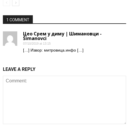
1 COMMENT
Цeo Срeм у диму | Шимановци -
Šimanovci
07/10/2019 at 13:15
[…] Извор: митровица.инфо […]
LEAVE A REPLY