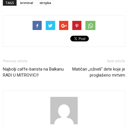
TAGS
kriminal
strnjika
Previous article
Next article
Najbolji caffe-barista na Balkanu
Matičari „oživeli“ dete koje je
RADI U MITROVICI!
proglašeno mrtvim