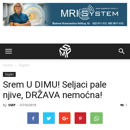
Home
Slajder
Slajder
Srem U DIMU! Seljaci pale
njive, DRŽAVA nemoćna!
By
SMP
-
07/10/2019
1