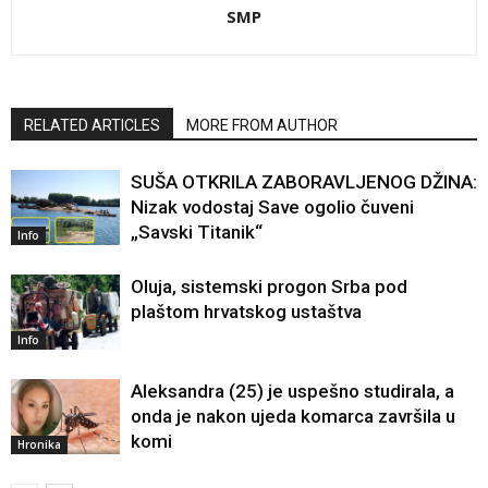
SMP
RELATED ARTICLES
MORE FROM AUTHOR
SUŠA OTKRILA ZABORAVLJENOG DŽINA:
Nizak vodostaj Save ogolio čuveni
„Savski Titanik“
Info
Oluja, sistemski progon Srba pod
plaštom hrvatskog ustaštva
Info
Aleksandra (25) je uspešno studirala, a
onda je nakon ujeda komarca završila u
komi
Hronika