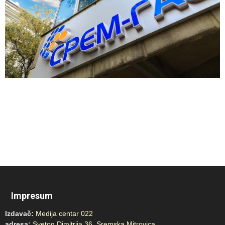
Impresum
Izdavač:
Medija centar 022
adresa:
Svetog Dimitrija 36, Sremska Mitrovica