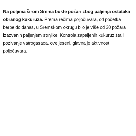
Na poljima širom Srema bukte požari zbog paljenja ostataka
obranog kukuruza
. Prema rečima poljočuvara, od početka
berbe do danas, u Sremskom okrugu bilo je više od 30 požara
izazvanih paljenjem strnjike. Kontrola zapaljenih kukuruzišta i
pozivanje vatrogasaca, ove jeseni, glavna je aktivnost
poljočuvara.