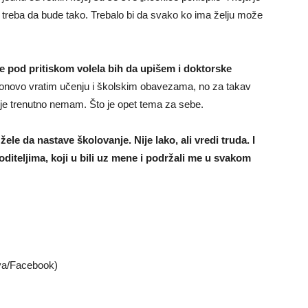
ne treba da bude tako. Trebalo bi da svako ko ima želju može
e pod pritiskom volela bih da upišem i doktorske
 ponovo vratim učenju i školskim obavezama, no za takav
koje trenutno nemam. Što je opet tema za sebe.
e da nastave školovanje. Nije lako, ali vredi truda. I
diteljima, koji u bili uz mene i podržali me u svakom
iva/Facebook)