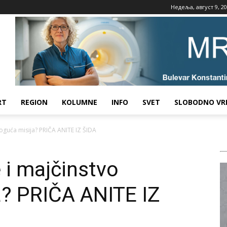
Недеља, август 9, 2
RT
REGION
KOLUMNE
INFO
SVET
SLOBODNO VR
moguća misija? PRIČA ANITE IZ ŠIDA
e i majčinstvo
? PRIČA ANITE IZ