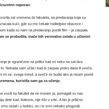
 izuzetno naporan.
 vozila sat vremena do fakuteta, na predavanja koja su
vraćala kući, gde su me čekale roditeljske obaveze i
m kada su nam na predavanju pustili film – ja zaspala.
am se probudila, inače bih verovatno ostala u učionici
čenje je ograničeno na prilike kad mi neko na sat-dva
 to. Nekada sam učila i kad bi zaspao preko dana ili uveče,
čini mi se, svega minut, a uveče se budio ako ja nisam pored
vremena, koristila sam ga za učenje.
me vozili na fakultet da ne moram ja, pomagali su nas
aju dete kad, bolesno, nije išlo u vrtić. A bio je prilično
 smo ostali i u bolnici, no i to smo nekako pregurali.