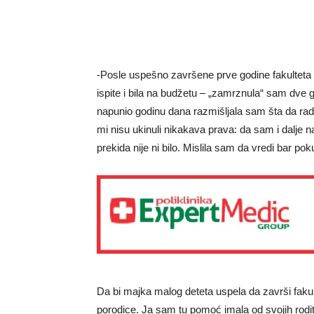
-Posle uspešno završene prve godine fakulte
ispite i bila na budžetu – „zamrznula“ sam dve 
napunio godinu dana razmišljala sam šta da ra
mi nisu ukinuli nikakava prava: da sam i dalje 
prekida nije ni bilo. Mislila sam da vredi bar po
Da bi majka malog deteta uspela da završi faku
porodice. Ja sam tu pomoć imala od svojih rodi