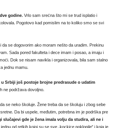
 dve godine.
Vrlo sam srećna što mi se trud isplatio i
školovala. Pogotovo kad pomislim na to koliko smo se svi
 i da se dogovorim ako moram nešto da uradim. Prekinu
evam. Sada pored fakulteta i dece imam i posao, a imaju i
oći. Dok se nisam navikla i organizovala, bila sam stalno
o za jednu mamu.
 Srbiji još postoje brojne predrasude o udatim
 ih ne podržava dovoljno.
 da se neko školuje. Žene treba da se školuju i zbog sebe
i sretne. Da bi uspele, međutim, potrebna im je podrška pre
slučajevi gde je žena imala volju da studira, ali ne i
jednu od retkih kojoj su se sve „kockice poklopile“ i koja je