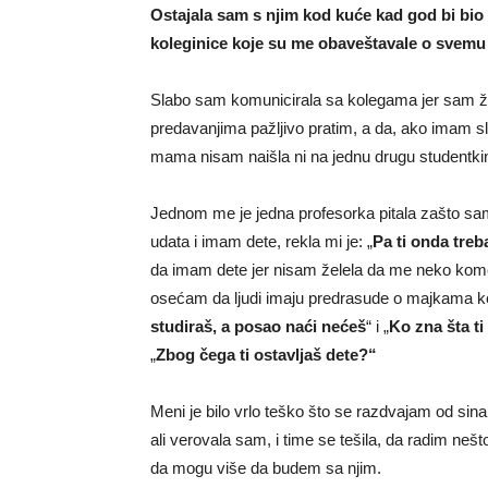
Ostajala sam s njim kod kuće kad god bi bio 
koleginice koje su me obaveštavale o svemu 
Slabo sam komunicirala sa kolegama jer sam že
predavanjima pažljivo pratim, a da, ako imam s
mama nisam naišla ni na jednu drugu studentkinj
Jednom me je jedna profesorka pitala zašto sa
udata i imam dete, rekla mi je: „
Pa ti onda treb
da imam dete jer nisam želela da me neko komen
osećam da ljudi imaju predrasude o majkama koje
studiraš, a posao naći nećeš
“ i „
Ko zna šta t
„
Zbog čega ti ostavljaš dete?“
Meni je bilo vrlo teško što se razdvajam od sina
ali verovala sam, i time se tešila, da radim ne
da mogu više da budem sa njim.