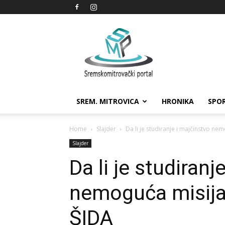
Sremskomitrovački
portal
SREM. MITROVICA
HRONIKA
SPO
Home
Slajder
Da li je studiranje i majčinstvo ne
Slajder
Da li je studiranj
nemoguća misija
ŠIDA