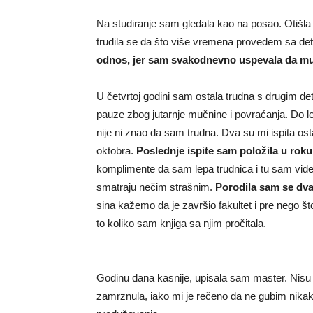
Na studiranje sam gledala kao na posao. Otišla b
trudila se da što više vremena provedem sa de
odnos, jer sam svakodnevno uspevala da mu s
U četvrtoj godini sam ostala trudna s drugim d
pauze zbog jutarnje mučnine i povraćanja. Do l
nije ni znao da sam trudna. Dva su mi ispita os
oktobra.
Poslednje ispite sam položila u roku,
komplimente da sam lepa trudnica i tu sam videla 
smatraju nečim strašnim.
Porodila sam se dva
sina kažemo da je završio fakultet i pre nego što
to koliko sam knjiga sa njim pročitala.
Godinu dana kasnije, upisala sam master. Nisu 
zamrznula, iako mi je rečeno da ne gubim nikak