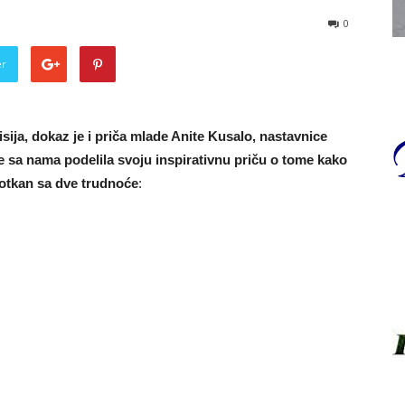
0
er
ija, dokaz je i priča mlade Anite Kusalo, nastavnice
 je sa nama podelila svoju inspirativnu priču o tome kako
protkan sa dve trudnoće
: