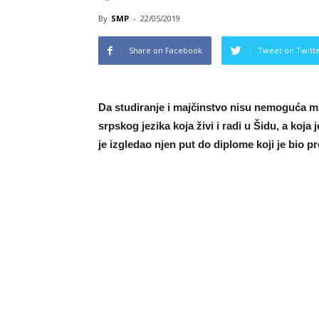
By
SMP
-
22/05/2019
Share on Facebook
Tweet on Twitt
Da studiranje i majčinstvo nisu nemoguća mis
srpskog jezika koja živi i radi u Šidu, a koja
je izgledao njen put do diplome koji je bio 