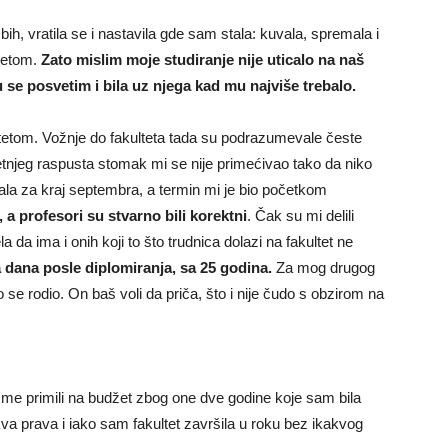
ih, vratila se i nastavila gde sam stala: kuvala, spremala i
tetom.
Zato mislim moje studiranje nije uticalo na naš
e posvetim i bila uz njega kad mu najviše trebalo.
etetom. Vožnje do fakulteta tada su podrazumevale česte
etnjeg raspusta stomak mi se nije primećivao tako da niko
tala za kraj septembra, a termin mi je bio početkom
 a profesori su stvarno bili korektni
. Čak su mi delili
da ima i onih koji to što trudnica dolazi na fakultet ne
 dana posle diplomiranja, sa 25 godina.
Za mog drugog
 se rodio. On baš voli da priča, što i nije čudo s obzirom na
me primili na budžet zbog one dve godine koje sam bila
va prava i iako sam fakultet završila u roku bez ikakvog