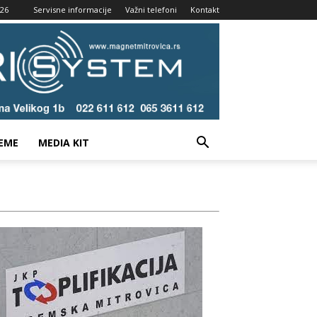
026
Servisne informacije
Važni telefoni
Kontakt
EME
MEDIA KIT