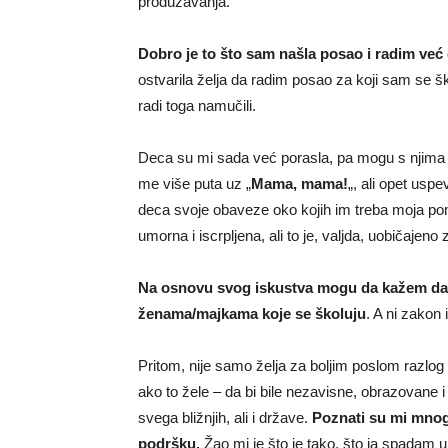
produžavanja.
Dobro je to što sam našla posao i radim već
ostvarila želja da radim posao za koji sam se 
radi toga namučili.
Deca su mi sada već porasla, pa mogu s njima
me više puta uz „
Mama, mama!
„, ali opet usp
deca svoje obaveze oko kojih im treba moja pom
umorna i iscrpljena, ali to je, valjda, uobičajen
Na osnovu svog iskustva mogu da kažem da u
ženama/majkama koje se školuju
. A ni zakon
Pritom, nije samo želja za boljim poslom razlog
ako to žele – da bi bile nezavisne, obrazovane 
svega bližnjih, ali i države.
Poznati su mi mnogi 
podršku.
Žao mi je što je tako, što ja spadam u 