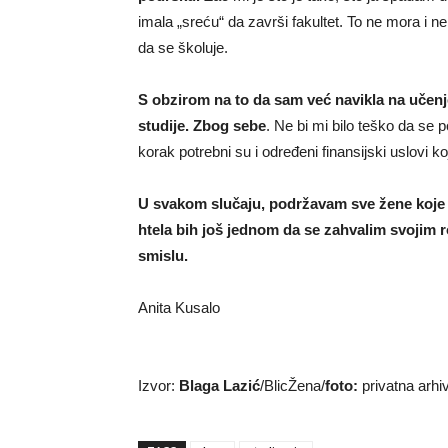
imala „sreću“ da završi fakultet. To ne mora i 
da se školuje.
S obzirom na to da sam već navikla na učenj
studije. Zbog sebe
. Ne bi mi bilo teško da se
korak potrebni su i određeni finansijski uslovi 
U svakom slučaju, podržavam sve žene koje žel
htela bih još jednom da se zahvalim svojim ro
smislu.
Anita Kusalo
Izvor:
Blaga Lazić
/BlicŽena/
foto:
privatna arh