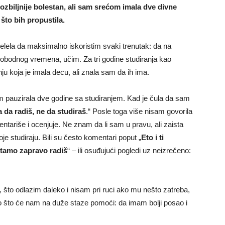
ozbiljnije bolestan, ali sam srećom imala dve divne
što bih propustila.
lela da maksimalno iskoristim svaki trenutak: da na
lobodnog vremena, učim. Za tri godine studiranja kao
u koja je imala decu, ali znala sam da ih ima.
m pauzirala dve godine sa studiranjem. Kad je čula da sam
a da radiš, ne da studiraš
.“ Posle toga više nisam govorila
tariše i ocenjuje. Ne znam da li sam u pravu, ali zaista
 studiraju. Bili su često komentari poput „
Eto i ti
i tamo zapravo radiš
“ – ili osuđujući pogledi uz neizrečeno:
, što odlazim daleko i nisam pri ruci ako mu nešto zatreba,
što što će nam na duže staze pomoći: da imam bolji posao i