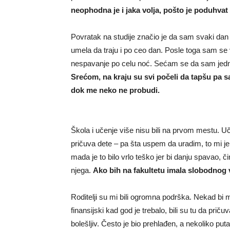
neophodna je i jaka volja, pošto je poduhvat
Povratak na studije značio je da sam svaki dan
umela da traju i po ceo dan. Posle toga sam se 
nespavanje po celu noć. Sećam se da sam jedno
Srećom, na kraju su svi počeli da tapšu pa s
dok me neko ne probudi.
Škola i učenje više nisu bili na prvom mestu. U
pričuva dete – pa šta uspem da uradim, to mi je
mada je to bilo vrlo teško jer bi danju spavao, 
njega.
Ako bih na fakultetu imala slobodnog 
Roditelji su mi bili ogromna podrška. Nekad bi 
finansijski kad god je trebalo, bili su tu da pričuv
bolešljiv. Često je bio prehlađen, a nekoliko puta