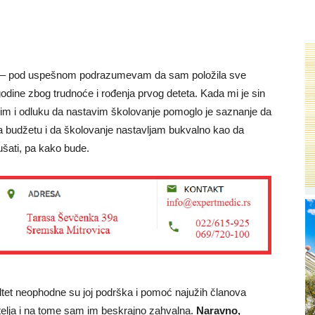
ta – pod uspešnom podrazumevam da sam položila sve
godine zbog trudnoće i rođenja prvog deteta. Kada mi je sin
dim i odluku da nastavim školovanje pomoglo je saznanje da
na budžetu i da školovanje nastavljam bukvalno kao da
kušati, pa kako bude.
ltet neophodne su joj podrška i pomoć najužih članova
telja i na tome sam im beskrajno zahvalna.
Naravno,