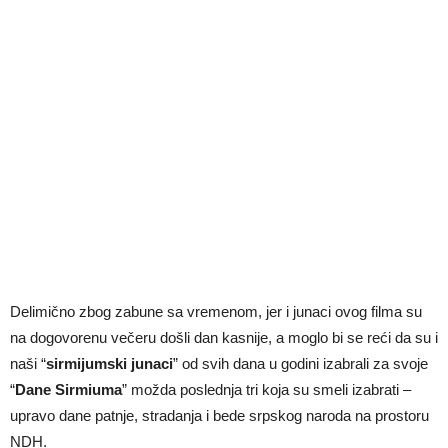
Delimično zbog zabune sa vremenom, jer i junaci ovog filma su
na dogovorenu večeru došli dan kasnije, a moglo bi se reći da su i
naši “
sirmijumski junaci
” od svih dana u godini izabrali za svoje
“
Dane Sirmiuma
” možda poslednja tri koja su smeli izabrati –
upravo dane patnje, stradanja i bede srpskog naroda na prostoru
NDH.