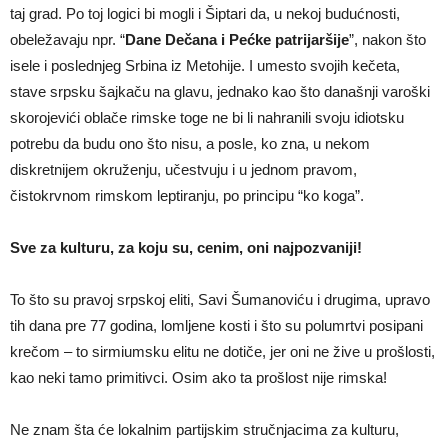
taj grad. Po toj logici bi mogli i Šiptari da, u nekoj budućnosti,
obeležavaju npr. “
Dane Dečana i Pećke patrijaršije
”, nakon što
isele i poslednjeg Srbina iz Metohije. I umesto svojih kečeta,
stave srpsku šajkaču na glavu, jednako kao što današnji varoški
skorojevići oblače rimske toge ne bi li nahranili svoju idiotsku
potrebu da budu ono što nisu, a posle, ko zna, u nekom
diskretnijem okruženju, učestvuju i u jednom pravom,
čistokrvnom rimskom leptiranju, po principu “ko koga”.
Sve za kulturu, za koju su, cenim, oni najpozvaniji!
To što su pravoj srpskoj eliti, Savi Šumanoviću i drugima, upravo
tih dana pre 77 godina, lomljene kosti i što su polumrtvi posipani
krečom – to sirmiumsku elitu ne dotiče, jer oni ne žive u prošlosti,
kao neki tamo primitivci. Osim ako ta prošlost nije rimska!
Ne znam šta će lokalnim partijskim stručnjacima za kulturu,