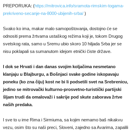
PREPORUKA: (
https://mitrovica.info/sramota-rimskim-togama-
prekriveno-secanje-na-8000-ubijenih-srba/
)
Svako ko ima, makar malo samopoštovanja, dostojno će se
odnositi prema žrtvama ustaškog režima koji je, tokom Drugog
svetskog rata, samo u Sremu ubio skoro 10 hiljada Srba jer se
nisu poklapali sa sumanutom idejom etnički čiste države.
I dok se Hrvati i dan danas svojim koljačima nesmetano
klanjaju u Blajburgu, a Bošnjaci svake godine iskopavaju
poneku (ko zna čiju) kost ne bi li podsetili svet na Srebrenicu,
jedino se mitrovački kulturno-prosvetno-turistički partijski
šljam trudi da omalovaži i sakrije pod skute zaborava žrtve
naših predaka.
I sve to u ime Rima i Sirmiuma, sa kojim nemamo baš nikakvu
vezu, osim što su naši preci, Sloveni, zajedno sa Avarima, zapalili