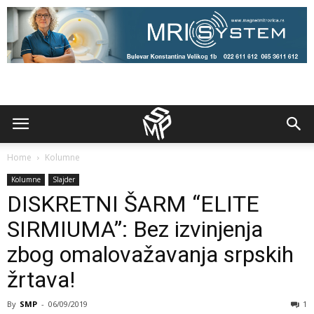
Home
Kolumne
Kolumne
Slajder
DISKRETNI ŠARM “ELITE
SIRMIUMA”: Bez izvinjenja
zbog omalovažavanja srpskih
žrtava!
By
SMP
-
06/09/2019
1