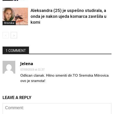
Aleksandra (25) je uspešno studirala, a
onda je nakon ujeda komarca završila u
komi
Hronika
1 COMMENT
Jelena
07/09/2019 at 11:37
Odlican clanak. Hitno smeniti dir.TO Sremska Mitrovica
ovo je sramota!
LEAVE A REPLY