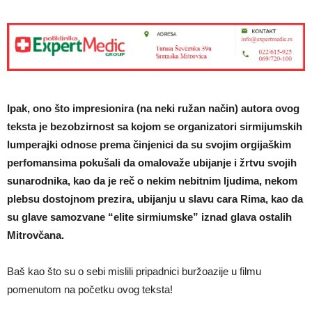
Ipak, ono što impresionira (na neki ružan način) autora ovog
teksta je bezobzirnost sa kojom se organizatori sirmijumskih
lumperajki odnose prema činjenici da su svojim orgijaškim
perfomansima pokušali da omalovaže ubijanje i žrtvu svojih
sunarodnika, kao da je reč o nekim nebitnim ljudima, nekom
plebsu dostojnom prezira, ubijanju u slavu cara Rima, kao da
su glave samozvane “elite sirmiumske” iznad glava ostalih
Mitrovčana.
Baš kao što su o sebi mislili pripadnici buržoazije u filmu
pomenutom na početku ovog teksta!