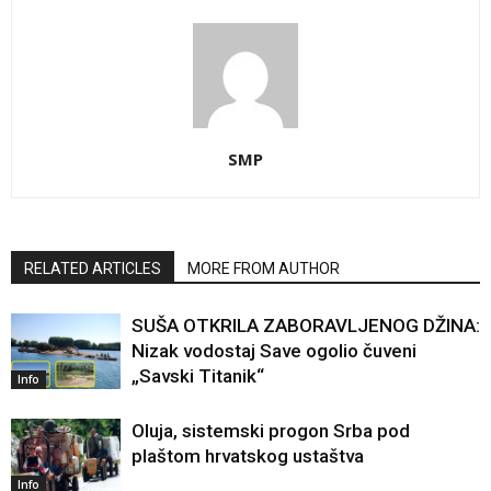
SMP
RELATED ARTICLES
MORE FROM AUTHOR
SUŠA OTKRILA ZABORAVLJENOG DŽINA:
Nizak vodostaj Save ogolio čuveni
„Savski Titanik“
Info
Oluja, sistemski progon Srba pod
plaštom hrvatskog ustaštva
Info