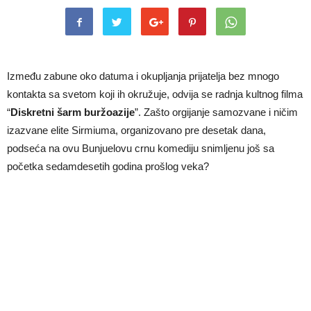
Između zabune oko datuma i okupljanja prijatelja bez mnogo
kontakta sa svetom koji ih okružuje, odvija se radnja kultnog filma
“
Diskretni šarm buržoazije
”. Zašto orgijanje samozvane i ničim
izazvane elite Sirmiuma, organizovano pre desetak dana,
podseća na ovu Bunjuelovu crnu komediju snimljenu još sa
početka sedamdesetih godina prošlog veka?