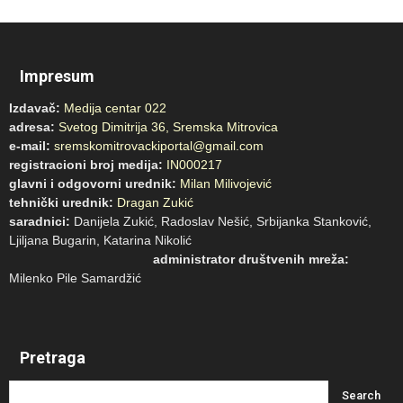
Impresum
Izdavač:
Medija centar 022
adresa:
Svetog Dimitrija 36, Sremska Mitrovica
e-mail:
sremskomitrovackiportal@gmail.com
registracioni broj medija:
IN000217
glavni i odgovorni urednik:
Milan Milivojević
tehnički urednik:
Dragan Zukić
saradnici:
Danijela Zukić, Radoslav Nešić, Srbijanka Stanković,
Ljiljana Bugarin, Katarina Nikolić
administrator društvenih mreža:
Milenko Pile Samardžić
Pretraga