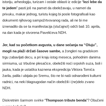
istoriju, arheologiju, turizam i ostale oblasti iz edicije “
lezi lebe da
te jedem
” pasti još na pamet da obeležavaju, u nameri da
privuku, makar jednog, turistu kojeg bi posle fotografisali kao
dokument njihovog sampožrtvovanog rada, ali ne bi me
iznenadilo da se ta manifestacija (slučajno!) održi baš 10. aprila,
na dan kada je stvorena Pavelićeva NDH.
Jer, kad su početkom avgusta, u dane sećanja na “Oluju”,
mogli na plaži držati časove sambe,
a žongleri na gradskom
trgu zabavljati decu, a pri kraju istog meseca, pohodnim danima
sirmiuma, uz trbušne plesačice, obeležiti noći srpskih suza, boli i
jauka, kada je ustaška kaznena ekspredicija Viktora Tomića
žarila, palila i ubijala po Sremu, što ne bi naši odnarođeni kulturni
radnici, na neki blagougodan način obeležili i (ne)delo zvano
NDH.
Diskretnim šarmom svirke “
Thompson tribute benda
”? Obučeni