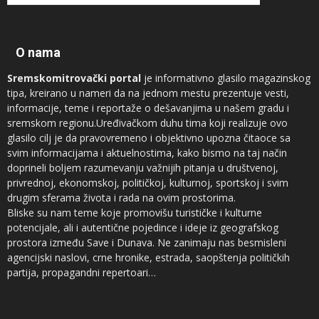
O nama
Sremskomitrovački portal
je informativno glasilo magazinskog
tipa, kreirano u nameri da na jednom mestu prezentuje vesti,
informacije, teme i reportaže o dešavanjima u našem gradu i
sremskom regionu.Uređivačkom duhu tima koji realizuje ovo
glasilo cilj je da pravovremeno i objektivno upozna čitaoce sa
svim informacijama i aktuelnostima, kako bismo na taj način
doprineli boljem razumevanju važnijih pitanja u društvenoj,
privrednoj, ekonomskoj, političkoj, kulturnoj, sportskoj i svim
drugim sferama života i rada na ovim prostorima.
Bliske su nam teme koje promovišu turističke i kulturne
potencijale, ali i autentične pojedince i ideje iz geografskog
prostora između Save i Dunava. Ne zanimaju nas besmisleni
agencijski naslovi, crne hronike, estrada, saopštenja političkih
partija, propagandni repertoari…
Novinari koji sarađuju sa
Sremskomitrovačkim portalom
sam su
vrh regionalnog sremskog novinarstva, ali ne prezamo ni od