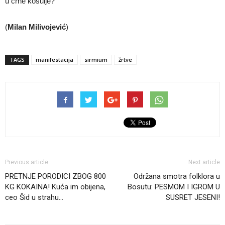
u crne košulje?
(
Milan Milivojević
)
TAGS
manifestacija
sirmium
žrtve
Previous article
Next article
PRETNJE PORODICI ZBOG 800
Održana smotra folklora u
KG KOKAINA! Kuća im obijena,
Bosutu: PESMOM I IGROM U
ceo Šid u strahu…
SUSRET JESENI!