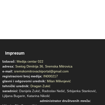
Impresum
Izdavač:
Medija centar 022
adresa:
Svetog Dimitrija 36, Sremska Mitrovica
e-mail:
sremskomitrovackiportal@gmail.com
registracioni broj medija:
IN000217
glavni i odgovorni urednik:
Milan Milivojević
tehnički urednik:
Dragan Zukić
saradnici:
Danijela Zukić, Radoslav Nešić, Srbijanka Stanković,
Ljiljana Bugarin, Katarina Nikolić
administrator društvenih mreža: