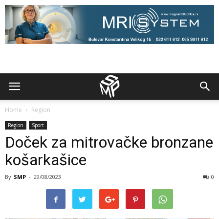
Home
Region
Region
Sport
Doček za mitrovačke bronzane
košarkašice
By
SMP
-
29/08/2023
0