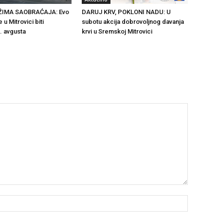
ŽIMA SAOBRAĆAJA: Evo
DARUJ KRV, POKLONI NADU: U
 u Mitrovici biti
subotu akcija dobrovoljnog davanja
. avgusta
krvi u Sremskoj Mitrovici