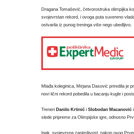
Dragana Tomašević, četvorostruka olimpijka kojoj
svojevrstan rekord, i ovoga puta suvereno vladal
ostvarila iz punog treninga više nego ubedljivo.
Mlađa koleginica, Mirjana Dasović priredila je pr
novi lični rekord pobedila u bacanju kugle i post
Treneri
Danilo Krtinić
i
Slobodan Macanović
i
slede pripreme za Olimpijske igre, odnosno Pr
Ipak, svojevrsna zanimljivost, nakon ovog Prve