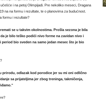
učešće i na petoj Olimpijadi. Pre nekoliko meseci, Dragana
a19 na na formu i rezultate, te o planovima za budućnost.
a formu i rezultate?
premati se u takvim okolnostima. Prošla sezona je bila
da je bilo teško podići nivo forme na zavidan nivo i
ski period bio sveden na samo jedan mesec što je bio
ć?
 prirodu, odlazak kod porodice jer su mi oni odlično
anje sa prijateljima jer zbog treninga, takmičenja,
viđamo.“
ere?