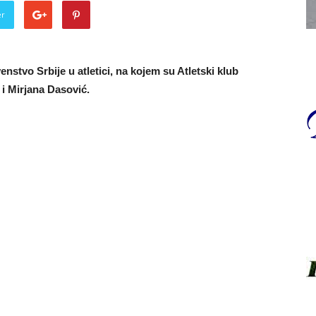
er
nstvo Srbije u atletici, na kojem su Atletski klub
i Mirjana Dasović.