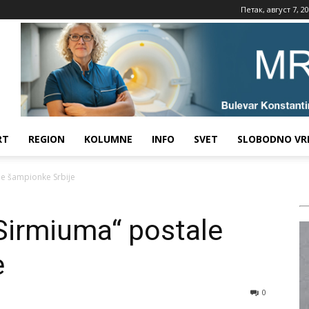
Петак, август 7, 2
RT
REGION
KOLUMNE
INFO
SVET
SLOBODNO VR
le šampionke Srbije
„Sirmiuma“ postale
e
0