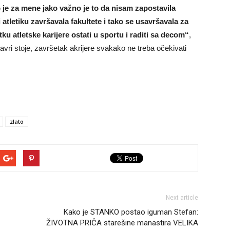
o je za mene jako važno je to da nisam zapostavila
tletiku završavala fakultete i tako se usavršavala za
u atletske karijere ostati u sportu i raditi sa decom“
,
avri stoje, završetak akrijere svakako ne treba očekivati
zlato
Next article
Kako je STANKO postao iguman Stefan:
ŽIVOTNA PRIČA starešine manastira VELIKA