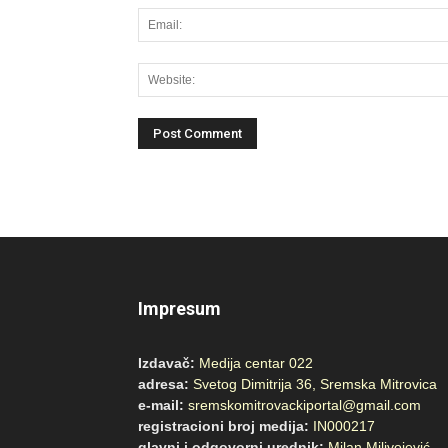
Impresum
Izdavač:
Medija centar 022
adresa:
Svetog Dimitrija 36, Sremska Mitrovica
e-mail:
sremskomitrovackiportal@gmail.com
registracioni broj medija:
IN000217
glavni i odgovorni urednik:
Milan Milivojević