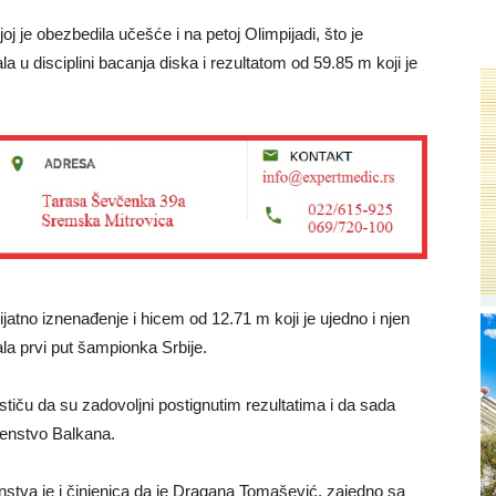
 je obezbedila učešće i na petoj Olimpijadi, što je
a u disciplini bacanja diska i rezultatom od 59.85 m koji je
ijatno iznenađenje i hicem od 12.71 m koji je ujedno i njen
ala prvi put šampionka Srbije.
stiču da su zadovoljni postignutim rezultatima i da sada
venstvo Balkana.
nstva je i činjenica da je Dragana Tomašević, zajedno sa