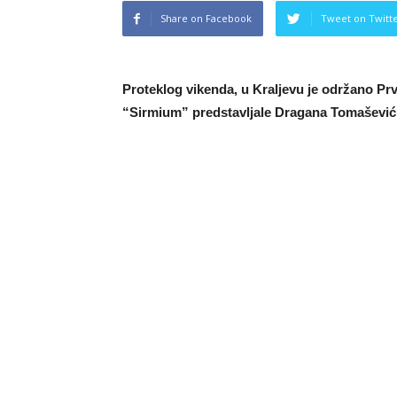
Share on Facebook
Tweet on Twitt
Proteklog vikenda, u Kraljevu je održano Prve
“Sirmium” predstavljale Dragana Tomašević 