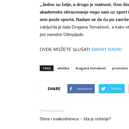
„Jedno su želje, a drugo je realnost. Ono št
akademsko obrazovanje nego sam uz sport i a
ono posle sporta. Nadam se da ću po završetk
zaključila je tada Dragana Tomašević, a kako st
pre naredne Olimpijade.
OVDE MOŽETE SLUŠATI
SMART RADIO
TAGS
atletika
dragana tomašević
prvenstvo
SHARE
Facebook
Twitter
Previous article
Stres i svakodnevica – šta je rešenje?