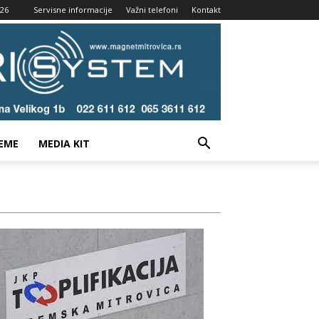
026
Servisne informacije
Važni telefoni
Kontakt
EME
MEDIA KIT