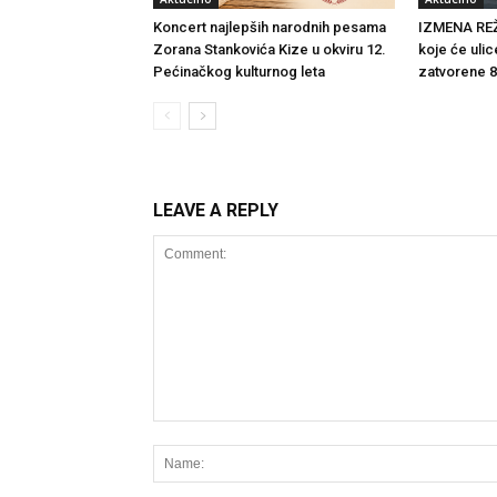
Koncert najlepših narodnih pesama
IZMENA RE
Zorana Stankovića Kize u okviru 12.
koje će ulice
Pećinačkog kulturnog leta
zatvorene 8
LEAVE A REPLY