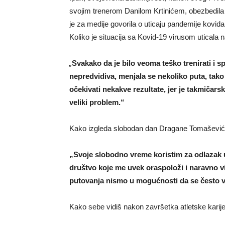
svojim trenerom Danilom Krtinićem, obezbedila 
je za medije govorila o uticaju pandemije kovid
Koliko je situacija sa Kovid-19 virusom uticala n
„
Svakako da je bilo veoma teško trenirati i s
nepredvidiva, menjala se nekoliko puta, tako 
očekivati nekakve rezultate, jer je takmičar
veliki problem.“
Kako izgleda slobodan dan Dragane Tomaševi
„Svoje slobodno vreme koristim za odlazak u
društvo koje me uvek oraspoloži i naravno vid
putovanja nismo u mogućnosti da se često 
Kako sebe vidiš nakon završetka atletske karij