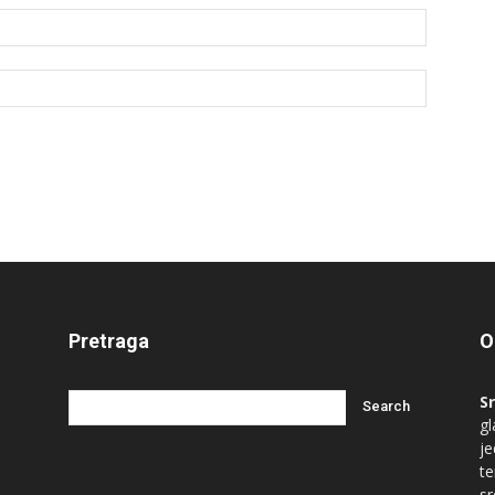
Pretraga
O
S
gl
je
te
s