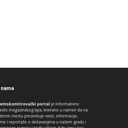
 nama
remskomitrovački portal
je informativno
asilo magazinskog tipa, kreirano u nameri da na
dnom mestu prezentuje vesti, informacije,
me i reportaže o dešavanjima u našem gradu i
remskom regionu.Uređivačkom duhu tima koji