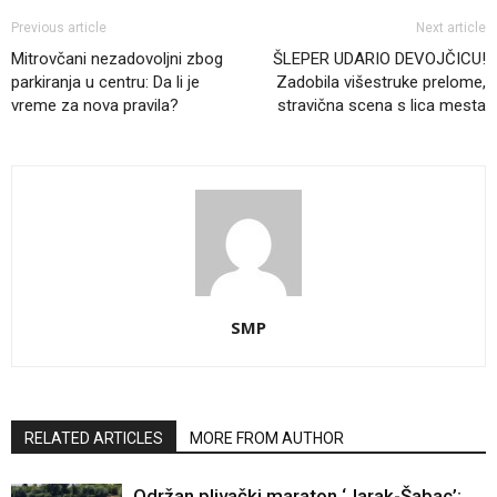
Previous article
Next article
Mitrovčani nezadovoljni zbog
ŠLEPER UDARIO DEVOJČICU!
parkiranja u centru: Da li je
Zadobila višestruke prelome,
vreme za nova pravila?
stravična scena s lica mesta
SMP
RELATED ARTICLES
MORE FROM AUTHOR
Održan plivački maraton ‘Jarak-Šabac’: