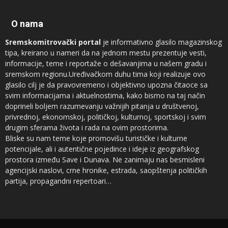
O nama
Sremskomitrovački portal
je informativno glasilo magazinskog
tipa, kreirano u nameri da na jednom mestu prezentuje vesti,
informacije, teme i reportaže o dešavanjima u našem gradu i
sremskom regionu.Uređivačkom duhu tima koji realizuje ovo
glasilo cilj je da pravovremeno i objektivno upozna čitaoce sa
svim informacijama i aktuelnostima, kako bismo na taj način
doprineli boljem razumevanju važnijih pitanja u društvenoj,
privrednoj, ekonomskoj, političkoj, kulturnoj, sportskoj i svim
drugim sferama života i rada na ovim prostorima.
Bliske su nam teme koje promovišu turističke i kulturne
potencijale, ali i autentične pojedince i ideje iz geografskog
prostora između Save i Dunava. Ne zanimaju nas besmisleni
agencijski naslovi, crne hronike, estrada, saopštenja političkih
partija, propagandni repertoari…
Novinari koji sarađuju sa
Sremskomitrovačkim portalom
sam su
vrh regionalnog sremskog novinarstva, ali ne prezamo ni od
saradnje sa autorima iz drugih profesija, naročito kad su u pitanju