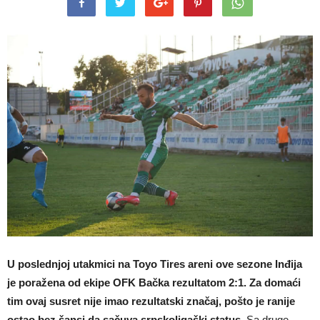
U poslednjoj utakmici na Toyo Tires areni ove sezone Inđija
je poražena od ekipe OFK Bačka rezultatom 2:1. Za domaći
tim ovaj susret nije imao rezultatski značaj, pošto je ranije
ostao bez šansi da sačuva srpskoligaški status
. Sa druge