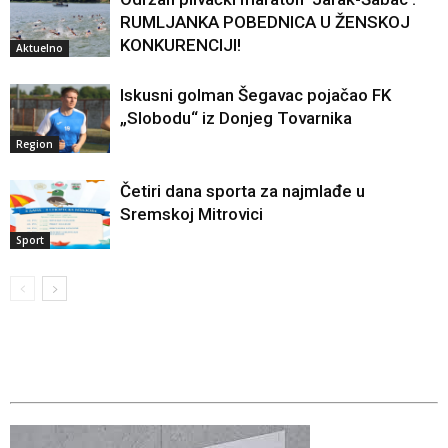
RUMLJANKA POBEDNICA U ŽENSKOJ
KONKURENCIJI!
Aktuelno
Iskusni golman Šegavac pojačao FK
„Slobodu“ iz Donjeg Tovarnika
Region
Četiri dana sporta za najmlađe u
Sremskoj Mitrovici
Sport