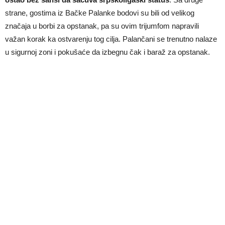
strane, gostima iz Bačke Palanke bodovi su bili od velikog
značaja u borbi za opstanak, pa su ovim trijumfom napravili
važan korak ka ostvarenju tog cilja. Palančani se trenutno nalaze
u sigurnoj zoni i pokušaće da izbegnu čak i baraž za opstanak.