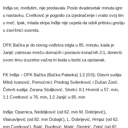
Inđija se, međutim, nije predavala. Posle dvadesetak minuta igre
u nastavku, Cvetković je pogodio za izjednačenje i vratio svoj tim
u meč. Ipak, mlada ekipa Inđije nije uspela da odoli pritisku gostiju
u završnici susreta.
OFK Bačka je do novog vođstva stigla u 85. minutu, kada je
Janjić zatresao mrežu domaćih i postavio konačnih 2:1, donevši
svom timu izuzetno važna tri boda u borbi za opstanak.
FK Inđija – OFK Bačka (Bačka Palanka) 1:2 (0:0); Glavni sudija:
Miloš Ivanović. Pomoćnici: Predrag Svilenković i Dušan Zorić.
Četvrti sudija: Zorana Stoiljković. Strelci: 0:1 Hromiš u 57. min,
1:1 Cvetković u 76. min, 1:2 Janjić u 85. min
Inđija: Oparnica, Nedeljković (od 62. min M. Dobrijević),
Vlaisavljević (od 82. min Dubajić), L. Dobrijević, Hrnjaz (od 62.
min Cvetković), Bajić, Đurđević, Matić, Dimitrić, Zekić (od 82.