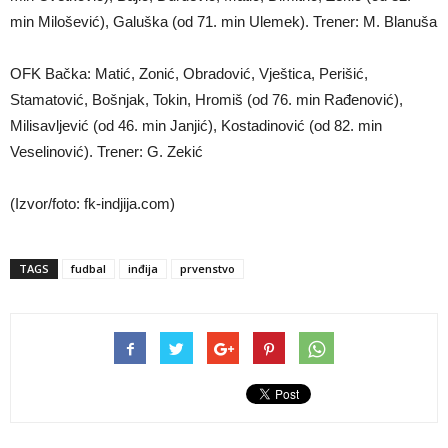
min Milošević), Galuška (od 71. min Ulemek). Trener: M. Blanuša
OFK Bačka: Matić, Zonić, Obradović, Vještica, Perišić,
Stamatović, Bošnjak, Tokin, Hromiš (od 76. min Rađenović),
Milisavljević (od 46. min Janjić), Kostadinović (od 82. min
Veselinović). Trener: G. Zekić
(Izvor/foto: fk-indjija.com)
TAGS
fudbal
inđija
prvenstvo