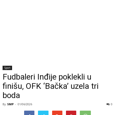
Sport
Fudbaleri Inđije poklekli u
finišu, OFK ‘Bačka’ uzela tri
boda
By
SMP
-
01/06/2026
0