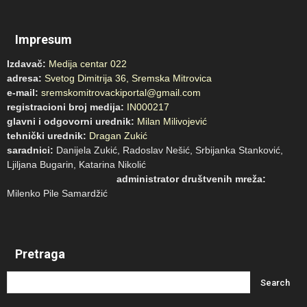
Impresum
Izdavač:
Medija centar 022
adresa:
Svetog Dimitrija 36, Sremska Mitrovica
e-mail:
sremskomitrovackiportal@gmail.com
registracioni broj medija:
IN000217
glavni i odgovorni urednik:
Milan Milivojević
tehnički urednik:
Dragan Zukić
saradnici:
Danijela Zukić, Radoslav Nešić, Srbijanka Stanković,
Ljiljana Bugarin, Katarina Nikolić
administrator društvenih mreža:
Milenko Pile Samardžić
Pretraga