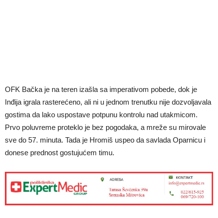
OFK Bačka je na teren izašla sa imperativom pobede, dok je
Inđija igrala rasterećeno, ali ni u jednom trenutku nije dozvoljavala
gostima da lako uspostave potpunu kontrolu nad utakmicom.
Prvo poluvreme proteklo je bez pogodaka, a mreže su mirovale
sve do 57. minuta. Tada je Hromiš uspeo da savlada Oparnicu i
donese prednost gostujućem timu.