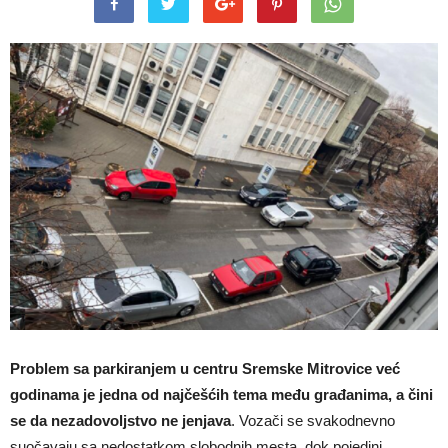
Problem sa parkiranjem u centru Sremske Mitrovice već
godinama je jedna od najčešćih tema među građanima, a čini
se da nezadovoljstvo ne jenjava
. Vozači se svakodnevno
suočavaju sa nedostatkom slobodnih mesta, dok pojedini