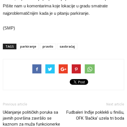
Pišite nam u komentarima koje lokacije u gradu smatrate
najproblematičnijim kada je u pitanju parkiranje.
(SMP)
TAGS
parkiranje
pravilo
saobraćaj
Previous article
Next article
Uklanjanje političkih poruka sa
Fudbaleri Inđije poklekli u finišu,
javnih površina završilo se
OFK ‘Bačka’ uzela tri boda
kaznom za muža funkcionerke