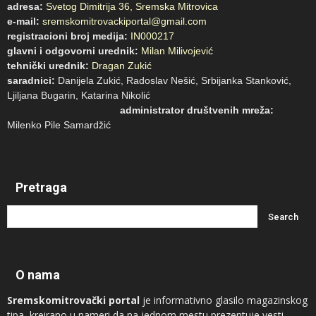
adresa:
Svetog Dimitrija 36, Sremska Mitrovica
e-mail:
sremskomitrovackiportal@gmail.com
registracioni broj medija:
IN000217
glavni i odgovorni urednik:
Milan Milivojević
tehnički urednik:
Dragan Zukić
saradnici:
Danijela Zukić, Radoslav Nešić, Srbijanka Stanković,
Ljiljana Bugarin, Katarina Nikolić
administrator društvenih mreža:
Milenko Pile Samardžić
Pretraga
O nama
Sremskomitrovački portal
je informativno glasilo magazinskog
tipa, kreirano u nameri da na jednom mestu prezentuje vesti,