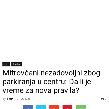
Info
Slajder
Mitrovčani nezadovoljni zbog
parkiranja u centru: Da li je
vreme za nova pravila?
By
SMP
-
01/06/2026
0