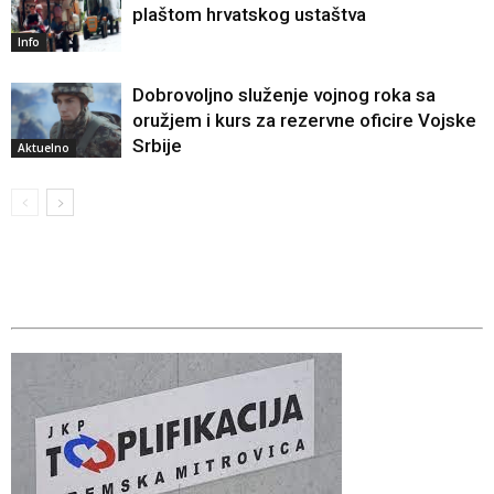
plaštom hrvatskog ustaštva
Info
Dobrovoljno služenje vojnog roka sa
oružjem i kurs za rezervne oficire Vojske
Srbije
Aktuelno