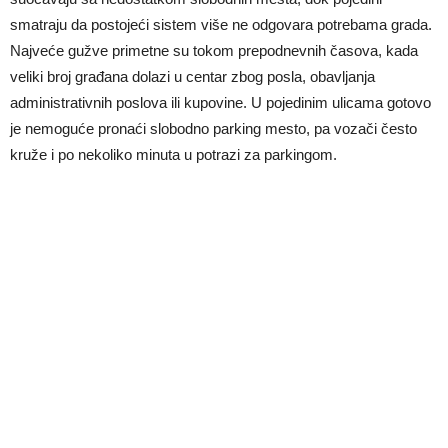
smatraju da postojeći sistem više ne odgovara potrebama grada.
Najveće gužve primetne su tokom prepodnevnih časova, kada
veliki broj građana dolazi u centar zbog posla, obavljanja
administrativnih poslova ili kupovine. U pojedinim ulicama gotovo
je nemoguće pronaći slobodno parking mesto, pa vozači često
kruže i po nekoliko minuta u potrazi za parkingom.