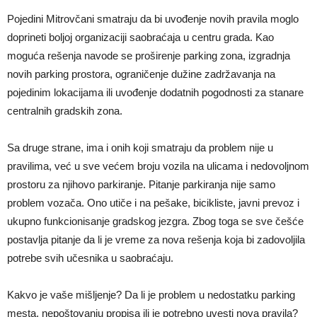
Pojedini Mitrovčani smatraju da bi uvođenje novih pravila moglo
doprineti boljoj organizaciji saobraćaja u centru grada. Kao
moguća rešenja navode se proširenje parking zona, izgradnja
novih parking prostora, ograničenje dužine zadržavanja na
pojedinim lokacijama ili uvođenje dodatnih pogodnosti za stanare
centralnih gradskih zona.
Sa druge strane, ima i onih koji smatraju da problem nije u
pravilima, već u sve većem broju vozila na ulicama i nedovoljnom
prostoru za njihovo parkiranje. Pitanje parkiranja nije samo
problem vozača. Ono utiče i na pešake, bicikliste, javni prevoz i
ukupno funkcionisanje gradskog jezgra. Zbog toga se sve češće
postavlja pitanje da li je vreme za nova rešenja koja bi zadovoljila
potrebe svih učesnika u saobraćaju.
Kakvo je vaše mišljenje? Da li je problem u nedostatku parking
mesta, nepoštovanju propisa ili je potrebno uvesti nova pravila?