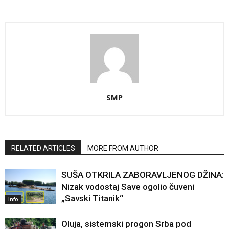
SMP
RELATED ARTICLES
MORE FROM AUTHOR
SUŠA OTKRILA ZABORAVLJENOG DŽINA:
Nizak vodostaj Save ogolio čuveni
„Savski Titanik“
Info
Oluja, sistemski progon Srba pod