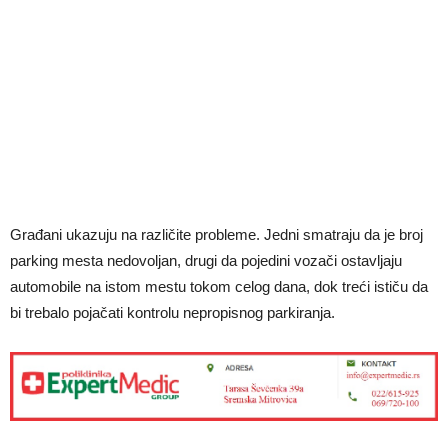
Građani ukazuju na različite probleme. Jedni smatraju da je broj
parking mesta nedovoljan, drugi da pojedini vozači ostavljaju
automobile na istom mestu tokom celog dana, dok treći ističu da
bi trebalo pojačati kontrolu nepropisnog parkiranja.