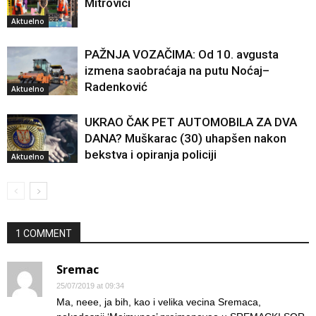
Mitrovici
Aktuelno
PAŽNJA VOZAČIMA: Od 10. avgusta
izmena saobraćaja na putu Noćaj–
Radenković
Aktuelno
UKRAO ČAK PET AUTOMOBILA ZA DVA
DANA? Muškarac (30) uhapšen nakon
bekstva i opiranja policiji
Aktuelno
1 COMMENT
Sremac
25/07/2019 at 09:34
Ma, neee, ja bih, kao i velika vecina Sremaca,