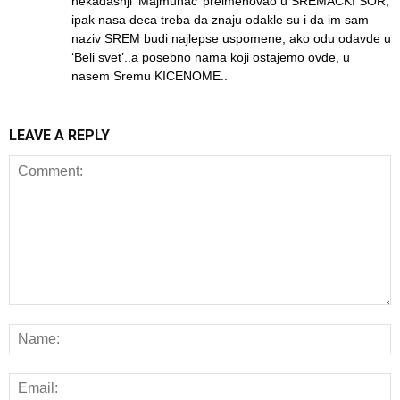
nekadasnji ‘Majmunac’ preimenovao u SREMACKI SOR,
ipak nasa deca treba da znaju odakle su i da im sam
naziv SREM budi najlepse uspomene, ako odu odavde u
‘Beli svet’..a posebno nama koji ostajemo ovde, u
nasem Sremu KICENOME..
LEAVE A REPLY