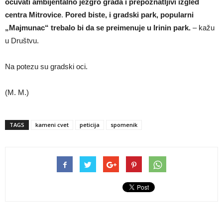
očuvati ambijentalno jezgro grada i prepoznatljivi izgled
centra Mitrovice
.
Pored biste, i gradski park, popularni
„Majmunac“ trebalo bi da se preimenuje u Irinin park.
– kažu
u Društvu.
Na potezu su gradski oci.
(M. M.)
TAGS
kameni cvet
peticija
spomenik