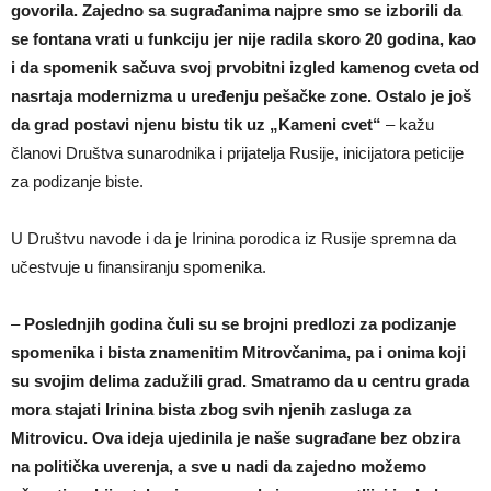
govorila. Zajedno sa sugrađanima najpre smo se izborili da
se fontana vrati u funkciju jer nije radila skoro 20 godina, kao
i da spomenik sačuva svoj prvobitni izgled kamenog cveta od
nasrtaja modernizma u uređenju pešačke zone. Ostalo je još
da grad postavi njenu bistu tik uz „Kameni cvet“
– kažu
članovi Društva sunarodnika i prijatelja Rusije, inicijatora peticije
za podizanje biste.
U Društvu navode i da je Irinina porodica iz Rusije spremna da
učestvuje u finansiranju spomenika.
–
Poslednjih godina čuli su se brojni predlozi za podizanje
spomenika i bista znamenitim Mitrovčanima, pa i onima koji
su svojim delima zadužili grad. Smatramo da u centru grada
mora stajati Irinina bista zbog svih njenih zasluga za
Mitrovicu. Ova ideja ujedinila je naše sugrađane bez obzira
na politička uverenja, a sve u nadi da zajedno možemo