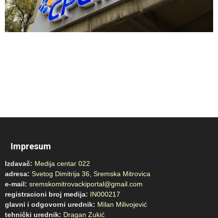
Impresum
Izdavač:
Medija centar 022
adresa:
Svetog Dimitrija 36, Sremska Mitrovica
e-mail:
sremskomitrovackiportal@gmail.com
registracioni broj medija:
IN000217
glavni i odgovorni urednik:
Milan Milivojević
tehnički urednik:
Dragan Zukić