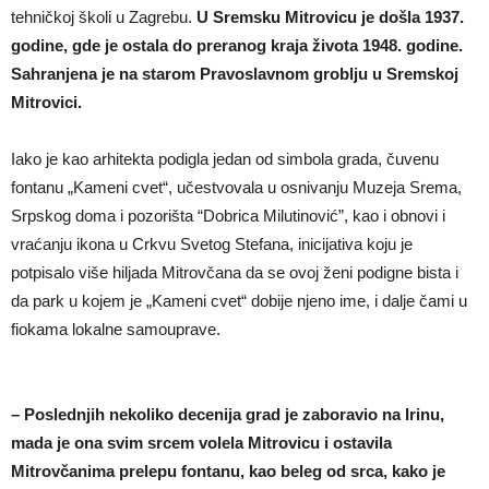
tehničkoj školi u Zagrebu.
U Sremsku Mitrovicu je došla 1937.
godine, gde je ostala do preranog kraja života 1948. godine.
Sahranjena je na starom Pravoslavnom groblju u Sremskoj
Mitrovici.
Iako je kao arhitekta podigla jedan od simbola grada, čuvenu
fontanu „Kameni cvet“, učestvovala u osnivanju Muzeja Srema,
Srpskog doma i pozorišta “Dobrica Milutinović”, kao i obnovi i
vraćanju ikona u Crkvu Svetog Stefana, inicijativa koju je
potpisalo više hiljada Mitrovčana da se ovoj ženi podigne bista i
da park u kojem je „Kameni cvet“ dobije njeno ime, i dalje čami u
fiokama lokalne samouprave.
– Poslednjih nekoliko decenija grad je zaboravio na Irinu,
mada je ona svim srcem volela Mitrovicu i ostavila
Mitrovčanima prelepu fontanu, kao beleg od srca, kako je