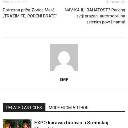
Previous article
Next article
Potresna priča Zorice Malić:
NAVIKA ILI BAHATOST? Parking
„TRAŽIM TE, ROĐENI BRATE“
zvrji prazan, automobili na
zelenim površinama!
SMP
RELATED ARTICLES
MORE FROM AUTHOR
EXPO karavan boravio u Sremskoj