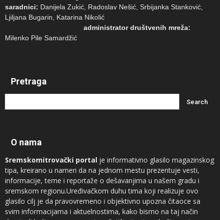
saradnici:
Danijela Zukić, Radoslav Nešić, Srbijanka Stanković,
Ljiljana Bugarin, Katarina Nikolić
administrator društvenih mreža:
Milenko Pile Samardžić
Pretraga
O nama
Sremskomitrovački portal
je informativno glasilo magazinskog
tipa, kreirano u nameri da na jednom mestu prezentuje vesti,
informacije, teme i reportaže o dešavanjima u našem gradu i
sremskom regionu.Uređivačkom duhu tima koji realizuje ovo
glasilo cilj je da pravovremeno i objektivno upozna čitaoce sa
svim informacijama i aktuelnostima, kako bismo na taj način