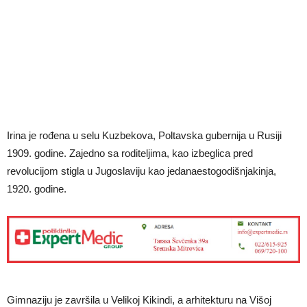
Irina je rođena u selu Kuzbekova, Poltavska gubernija u Rusiji
1909. godine. Zajedno sa roditeljima, kao izbeglica pred
revolucijom stigla u Jugoslaviju kao jedanaestogodišnjakinja,
1920. godine.
Gimnaziju je završila u Velikoj Kikindi, a arhitekturu na Višoj