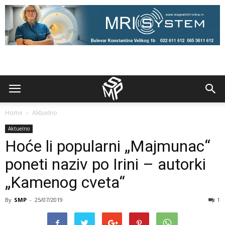
Home
Aktuelno
Aktuelno
Hoće li popularni „Majmunac“
poneti naziv po Irini – autorki
„Kamenog cveta“
By
SMP
-
25/07/2019
1