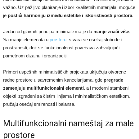
važno. Uz pažljivo planiranje i izbor kvalitetnih materijala, moguće
je
postići harmoniju između estetike i iskoristivosti prostora
.
Jedan od glavnih principa minimalizma je da
manje znači više
.
Sa manje elemenata u
prostoru
, stvara se osećaj slobode i
prostranosti, dok se funkcionalnost povećava zahvaljujući
pametnom dizajnu i organizaciji.
Primeri uspešnih minimalističkih projekata uključuju otvorene
radne prostore u savremenim kancelarijama, gde
pregrade
zamenjuju multifunkcionalni elementi
, a i moderni stambeni
objekti izgrađeni sa čistim linijama i minimalističkom estetikom,
pružaju osećaj smirenosti i balansa.
Multifunkcionalni nameštaj za male
prostore