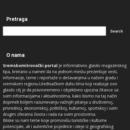
Pretraga
O nama
Sremskomitrovački portal
je informativno glasilo magazinskog
tipa, kreirano u nameri da na jednom mestu prezentuje vesti,
informacije, teme i reportaže o dešavanjima u našem gradu i
sremskom regionu.Uređivačkom duhu tima koji realizuje ovo
glasilo cilj je da pravovremeno i objektivno upozna čitaoce sa
svim informacijama i aktuelnostima, kako bismo na taj način
doprineli boljem razumevanju važnijih pitanja u društvenoj,
privrednoj, ekonomskoj, političkoj, kulturnoj, sportskoj i svim
drugim sferama života i rada na ovim prostorima.
Bliske su nam teme koje promovišu turističke i kulturne
potencijale, ali i autentične pojedince i ideje iz geografskog