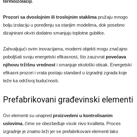
termoizolaciji
.
Prozori sa dvoslojnim ili troslojnim staklima
pružaju mnogo
bolju izolaciju u poređenju sa starijim modelima, dok posebno
dizajnirani okviri dodatno smanjuju toplotne gubitke.
Zahvaljujući ovim inovacijama, moderni objekti mogu značajno
poboljšati svoju energetski efikasnost, što zauzvrat
povećava
njihovu tržišnu vrednost
i smanjuje ekološki otisak. Energetski
efikasni prozori i vrata postaju standard u izgradnji zgrada koje
teže ka održivoj budućnosti.
Prefabrikovani građevinski elementi
Ovi elementi su unapred
proizvedeni u kontrolisanim
uslovima
, čime se obezbeđuje visok nivo kvaliteta. Proces
izgradnje je znatno brži jer se prefabrikovani elementi lako