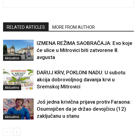
RELATED ARTICLES
MORE FROM AUTHOR
IZMENA REŽIMA SAOBRAĆAJA: Evo koje
će ulice u Mitrovici biti zatvorene 8.
avgusta
Aktuelno
DARUJ KRV, POKLONI NADU: U subotu
akcija dobrovoljnog davanja krvi u
Sremskoj Mitrovici
Aktuelno
Još jedna krivična prijava protiv Faraona:
Osumnjičen da je držao devojčicu (12)
zaključanu u stanu
Aktuelno