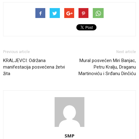
Previous article
Next article
KRALJEVCI: Održana
Mural posvećen Miri Banjac,
manifestacija posvećena žetvi
Petru Kralju, Draganu
žita
Martinoviću i Srđanu Dinčiću
SMP