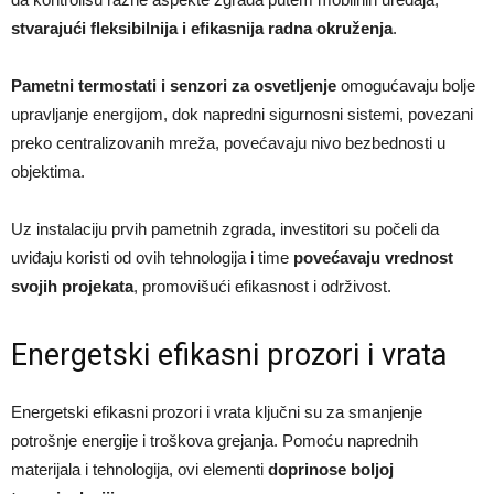
stvarajući fleksibilnija i efikasnija radna okruženja
.
Pametni termostati i senzori za osvetljenje
omogućavaju bolje
upravljanje energijom, dok napredni sigurnosni sistemi, povezani
preko centralizovanih mreža, povećavaju nivo bezbednosti u
objektima.
Uz instalaciju prvih pametnih zgrada, investitori su počeli da
uviđaju koristi od ovih tehnologija i time
povećavaju vrednost
svojih projekata
, promovišući efikasnost i održivost.
Energetski efikasni prozori i vrata
Energetski efikasni prozori i vrata ključni su za smanjenje
potrošnje energije i troškova grejanja. Pomoću naprednih
materijala i tehnologija, ovi elementi
doprinose boljoj