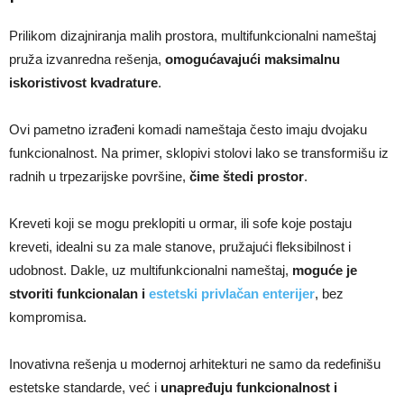
Prilikom dizajniranja malih prostora, multifunkcionalni nameštaj
pruža izvanredna rešenja,
omogućavajući maksimalnu
iskoristivost kvadrature
.
Ovi pametno izrađeni komadi nameštaja često imaju dvojaku
funkcionalnost. Na primer, sklopivi stolovi lako se transformišu iz
radnih u trpezarijske površine,
čime štedi prostor
.
Kreveti koji se mogu preklopiti u ormar, ili sofe koje postaju
kreveti, idealni su za male stanove, pružajući fleksibilnost i
udobnost. Dakle, uz multifunkcionalni nameštaj,
moguće je
stvoriti funkcionalan i
estetski privlačan enterijer
, bez
kompromisa.
Inovativna rešenja u modernoj arhitekturi ne samo da redefinišu
estetske standarde, već i
unapređuju funkcionalnost i