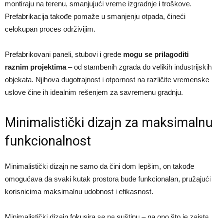
montiraju na terenu, smanjujući vreme izgradnje i troškove.
Prefabrikacija takođe pomaže u smanjenju otpada, čineći
celokupan proces održivijim.
Prefabrikovani paneli, stubovi i grede
mogu se prilagoditi
raznim projektima
– od stambenih zgrada do velikih industrijskih
objekata. Njihova dugotrajnost i otpornost na različite vremenske
uslove čine ih idealnim rešenjem za savremenu gradnju.
Minimalistički dizajn za maksimalnu
funkcionalnost
Minimalistički dizajn ne samo da čini dom lepšim, on takođe
omogućava da svaki kutak prostora bude funkcionalan, pružajući
korisnicima maksimalnu udobnost i efikasnost.
Minimalistički dizajn fokusira se na suštinu – na ono što je zaista