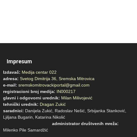
Impresum
Izdavač:
Medija centar 022
adresa:
Svetog Dimitrija 36, Sremska Mitrovica
e-mail:
sremskomitrovackiportal@gmail.com
registracioni broj medija:
IN000217
glavni i odgovorni urednik:
Milan Milivojević
tehnički urednik:
Dragan Zukić
saradnici:
Danijela Zukić, Radoslav Nešić, Srbijanka Stanković,
Ljiljana Bugarin, Katarina Nikolić
administrator društvenih mreža:
Milenko Pile Samardžić