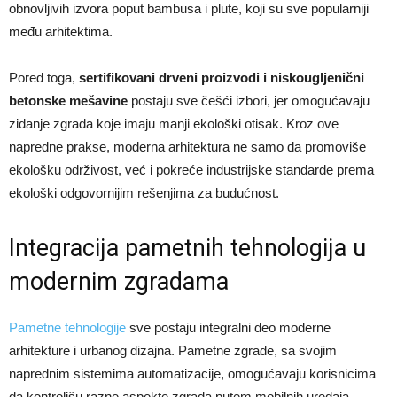
obnovljivih izvora poput bambusa i plute, koji su sve popularniji
među arhitektima.
Pored toga,
sertifikovani drveni proizvodi i niskougljenični
betonske mešavine
postaju sve češći izbori, jer omogućavaju
zidanje zgrada koje imaju manji ekološki otisak. Kroz ove
napredne prakse, moderna arhitektura ne samo da promoviše
ekološku održivost, već i pokreće industrijske standarde prema
ekološki odgovornijim rešenjima za budućnost.
Integracija pametnih tehnologija u
modernim zgradama
Pametne tehnologije
sve postaju integralni deo moderne
arhitekture i urbanog dizajna. Pametne zgrade, sa svojim
naprednim sistemima automatizacije, omogućavaju korisnicima
da kontrolišu razne aspekte zgrada putem mobilnih uređaja,