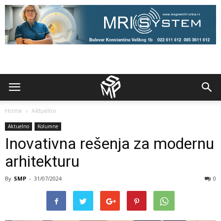
Home
Aktuelno
Aktuelno
Kolumne
Inovativna rešenja za modernu
arhitekturu
By
SMP
-
31/07/2024
0