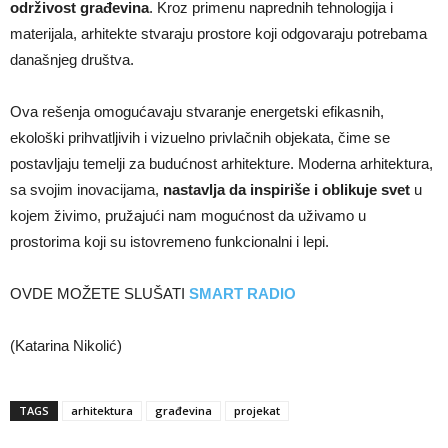
održivost građevina
. Kroz primenu naprednih tehnologija i
materijala, arhitekte stvaraju prostore koji odgovaraju potrebama
današnjeg društva.
Ova rešenja omogućavaju stvaranje energetski efikasnih,
ekološki prihvatljivih i vizuelno privlačnih objekata, čime se
postavljaju temelji za budućnost arhitekture. Moderna arhitektura,
sa svojim inovacijama,
nastavlja da inspiriše i oblikuje svet
u
kojem živimo, pružajući nam mogućnost da uživamo u
prostorima koji su istovremeno funkcionalni i lepi.
OVDE MOŽETE SLUŠATI
SMART RADIO
(Katarina Nikolić)
TAGS
arhitektura
građevina
projekat