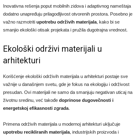
Inovativna rešenja poput mobilnih zidova i adaptivnog nameštaja
dodatno unapređuju prilagodljivost otvorenih prostora. Posebno je
važno razmotriti
upotrebu održivih materijala
, kako bi se
smanjio ekološki otisak projekata i pružila dugotrajna vrednost.
Ekološki održivi materijali u
arhitekturi
Korišćenje ekološki održivih materijala u arhitekturi postaje sve
važnije u današnjem svetu, gde je fokus na ekologiju i održivost
presudan. Ovi materijali ne samo da smanjuju negativan uticaj na
životnu sredinu, već takođe
doprinose dugovečnosti i
energetskoj efikasnosti zgrada
.
Primena održivih materijala u modernoj arhitekturi uključuje
upotrebu recikliranih materijala
, industrijskih proizvoda i