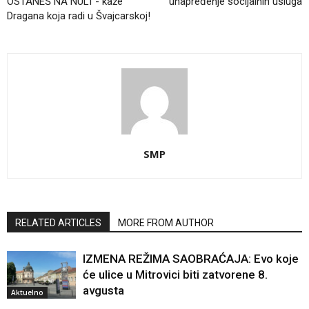
OSTANEŠ NA NULI”- kaže
unapređenje socijalnih usluga
Dragana koja radi u Švajcarskoj!
SMP
RELATED ARTICLES
MORE FROM AUTHOR
IZMENA REŽIMA SAOBRAĆAJA: Evo koje
će ulice u Mitrovici biti zatvorene 8.
avgusta
Aktuelno