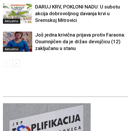
DARUJ KRV, POKLONI NADU: U subotu
akcija dobrovoljnog davanja krvi u
Sremskoj Mitrovici
Aktuelno
Još jedna krivična prijava protiv Faraona:
Osumnjičen da je držao devojčicu (12)
zaključanu u stanu
Aktuelno