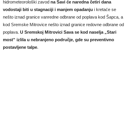
hidrometeorološki zavod
na Savi će naredna četiri dana
vodostaji biti u stagnaciji i manjem opadanju
i kretaće se
nešto iznad granice vanredne odbrane od poplava kod Šapca, a
kod Sremske Mitrovice nešto iznad granice redovne odbrane od
poplava.
U Sremskoj Mitrovici Sava se kod naselja „Stari
most“ izlila u nebranjeno područje, gde su preventivno
postavljene talpe
.