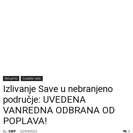
Aktuelno
Gradske vesti
Izlivanje Save u nebranjeno
područje: UVEDENA
VANREDNA ODBRANA OD
POPLAVA!
By
SMP
-
02/04/2025
0