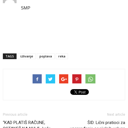
SMP
TAGS
izlivanje
poplava
reka
Previous article
Next article
“KAD PLATIŠ RAČUNE,
ŠID: Lični pratioci za