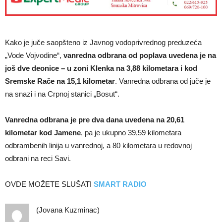
Kako je juče saopšteno iz Javnog vodoprivrednog preduzeća
„Vode Vojvodine“,
vanredna odbrana od poplava uvedena je na
još dve deonice – u zoni Klenka na 3,88 kilometara i kod
Sremske Rače na 15,1 kilometar
. Vanredna odbrana od juče je
na snazi i na Crpnoj stanici „Bosut“.
Vanredna odbrana je pre dva dana uvedena na 20,61
kilometar kod Jamene
, pa je ukupno 39,59 kilometara
odbrambenih linija u vanrednoj, a 80 kilometara u redovnoj
odbrani na reci Savi.
OVDE MOŽETE SLUŠATI
SMART RADIO
(Jovana Kuzminac)