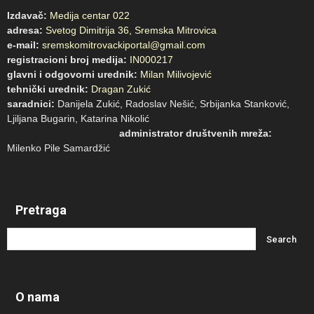
Izdavač:
Medija centar 022
adresa:
Svetog Dimitrija 36, Sremska Mitrovica
e-mail:
sremskomitrovackiportal@gmail.com
registracioni broj medija:
IN000217
glavni i odgovorni urednik:
Milan Milivojević
tehnički urednik:
Dragan Zukić
saradnici:
Danijela Zukić, Radoslav Nešić, Srbijanka Stanković,
Ljiljana Bugarin, Katarina Nikolić
administrator društvenih mreža:
Milenko Pile Samardžić
Pretraga
O nama