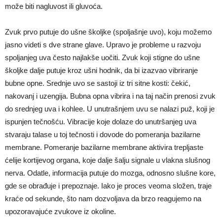
može biti nagluvost ili gluvoća.
Zvuk prvo putuje do ušne školjke (spoljašnje uvo), koju možemo
jasno videti s dve strane glave. Upravo je probleme u razvoju
spoljanjeg uva često najlakše uočiti. Zvuk koji stigne do ušne
školjke dalje putuje kroz ušni hodnik, da bi izazvao vibriranje
bubne opne. Srednje uvo se sastoji iz tri sitne kosti: čekić,
nakovanj i uzengija. Bubna opna vibrira i na taj način prenosi zvuk
do srednjeg uva i kohlee. U unutrašnjem uvu se nalazi puž, koji je
ispunjen tečnošću. Vibracije koje dolaze do unutršanjeg uva
stvaraju talase u toj tečnosti i dovode do pomeranja bazilarne
membrane. Pomeranje bazilarne membrane aktivira trepljaste
ćelije kortijevog organa, koje dalje šalju signale u vlakna slušnog
nerva. Odatle, informacija putuje do mozga, odnosno slušne kore,
gde se obrađuje i prepoznaje. Iako je proces veoma složen, traje
kraće od sekunde, što nam dozvoljava da brzo reagujemo na
upozoravajuće zvukove iz okoline.