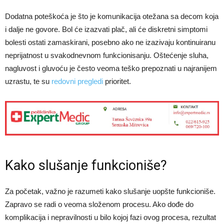
Dodatna poteškoća je što je komunikacija otežana sa decom koja
i dalje ne govore. Bol će izazvati plač, ali će diskretni simptomi
bolesti ostati zamaskirani, posebno ako ne izazivaju kontinuiranu
neprijatnost u svakodnevnom funkcionisanju. Oštećenje sluha,
nagluvost i gluvoću je često veoma teško prepoznati u najranijem
uzrastu, te su
redovni pregledi
prioritet.
Kako slušanje funkcioniše?
Za početak, važno je razumeti kako slušanje uopšte funkcioniše.
Zapravo se radi o veoma složenom procesu. Ako dođe do
komplikacija i nepravilnosti u bilo kojoj fazi ovog procesa, rezultat