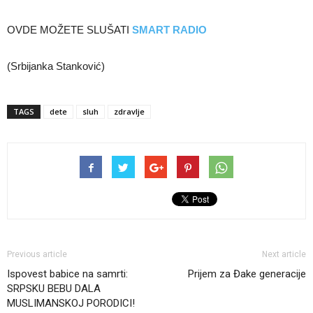
OVDE MOŽETE SLUŠATI
SMART RADIO
(Srbijanka Stanković)
TAGS
dete
sluh
zdravlje
Previous article
Next article
Ispovest babice na samrti:
Prijem za Đake generacije
SRPSKU BEBU DALA
MUSLIMANSKOJ PORODICI!