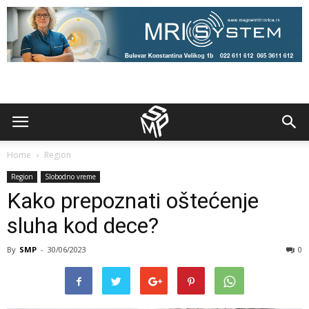
Home
Region
Region
Slobodno vreme
Kako prepoznati oštećenje
sluha kod dece?
By
SMP
-
30/06/2023
0