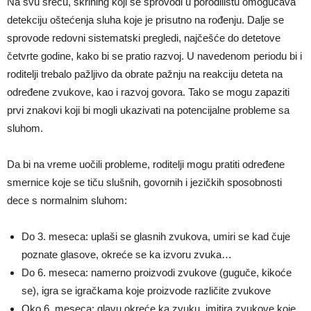
Na svu sreću, skrining koji se sprovodi u porodilištu omogućava
detekciju oštećenja sluha koje je prisutno na rođenju. Dalje se
sprovode redovni sistematski pregledi, najčešće do detetove
četvrte godine, kako bi se pratio razvoj. U navedenom periodu bi i
roditelji trebalo pažljivo da obrate pažnju na reakciju deteta na
određene zvukove, kao i razvoj govora. Tako se mogu zapaziti
prvi znakovi koji bi mogli ukazivati na potencijalne probleme sa
sluhom.
Da bi na vreme uočili probleme, roditelji mogu pratiti određene
smernice koje se tiču slušnih, govornih i jezičkih sposobnosti
dece s normalnim sluhom:
Do 3. meseca: uplaši se glasnih zvukova, umiri se kad čuje
poznate glasove, okreće se ka izvoru zvuka…
Do 6. meseca: namerno proizvodi zvukove (guguče, kikoće
se), igra se igračkama koje proizvode različite zvukove
Oko 6. meseca: glavu okreće ka zvuku, imitira zvukove koje