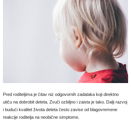
Pred roditeljima je čitav niz odgovornih zadataka koji direktno
utiču na dobrobit deteta. Zvuči ozbiljno i zaista je tako. Dalji razvoj
i budući kvalitet života deteta često zavise od blagovremene
reakcije roditelja na neobične simptome.