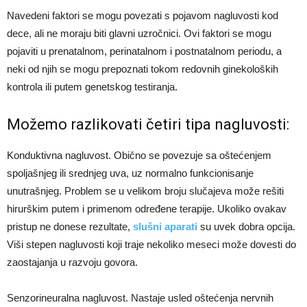
Navedeni faktori se mogu povezati s pojavom nagluvosti kod
dece, ali ne moraju biti glavni uzročnici. Ovi faktori se mogu
pojaviti u prenatalnom, perinatalnom i postnatalnom periodu, a
neki od njih se mogu prepoznati tokom redovnih ginekoloških
kontrola ili putem genetskog testiranja.
Možemo razlikovati četiri tipa nagluvosti:
Konduktivna nagluvost. Obično se povezuje sa oštećenjem
spoljašnjeg ili srednjeg uva, uz normalno funkcionisanje
unutrašnjeg. Problem se u velikom broju slučajeva može rešiti
hirurškim putem i primenom određene terapije. Ukoliko ovakav
pristup ne donese rezultate,
slušni aparati
su uvek dobra opcija.
Viši stepen nagluvosti koji traje nekoliko meseci može dovesti do
zaostajanja u razvoju govora.
Senzorineuralna nagluvost. Nastaje usled oštećenja nervnih