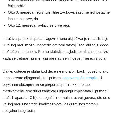
čuje, brblja
Oko 9. meseca: registruje i tihe zvukove, razume jednostavne
inpute: ne, pec, da
Oko 12. meseca: javljaju se prve reči.
Istraživanja pokazuju da blagovremeno uključivanje rehabilitacije
u velikoj meri može unaprediti govorni razvoj i socijalizaciju dece
s oštećenim sluhom. Prema statistici, najbolji rezultati se postižu
kada se tretmani primenjuju pre navršenih devet meseci života.
Dakle, oštećenje sluha kod dece ne mora biti bauk, posebno ako
se na vreme dijagnostikuje i primeni
odgovarajuća terapija
. U
pojedinim slučajevima se preporučuju hirurški pristup i
medikamenti, dok drugi zahtevaju ugradnju implantata ili primenu
slušnih aparata. Cilj je omogućiti normalan razvoj govora, što će u
velikoj meri unaprediti kvalitet života i osigurati nesmetanu
socijalnu integraciju.