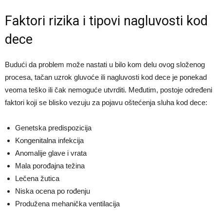
Faktori rizika i tipovi nagluvosti kod
dece
Budući da problem može nastati u bilo kom delu ovog složenog
procesa, tačan uzrok gluvoće ili nagluvosti kod dece je ponekad
veoma teško ili čak nemoguće utvrditi. Međutim, postoje određeni
faktori koji se blisko vezuju za pojavu oštećenja sluha kod dece:
Genetska predispozicija
Kongenitalna infekcija
Anomalije glave i vrata
Mala porođajna težina
Lečena žutica
Niska ocena po rođenju
Produžena mehanička ventilacija