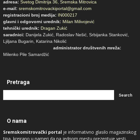
adresa:
Svetog Dimitrija 36, Sremska Mitrovica
e-mail:
sremskomitrovackiportal@gmail.com
registracioni broj medija:
IN000217
glavni i odgovorni urednik:
Milan Milivojević
tehnički urednik:
Dragan Zukić
saradnici:
Danijela Zukić, Radoslav Nešić, Srbijanka Stanković,
Ljiljana Bugarin, Katarina Nikolić
administrator društvenih mreža:
Milenko Pile Samardžić
Pretraga
O nama
Sremskomitrovački portal
je informativno glasilo magazinskog
tipa, kreirano u nameri da na jednom mestu prezentuje vesti,