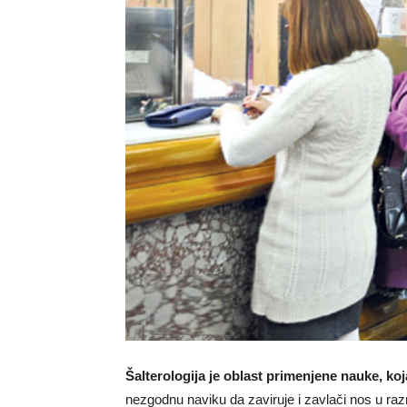
Šalterologija je oblast primenjene nauke, koj
nezgodnu naviku da zaviruje i zavlači nos u razn