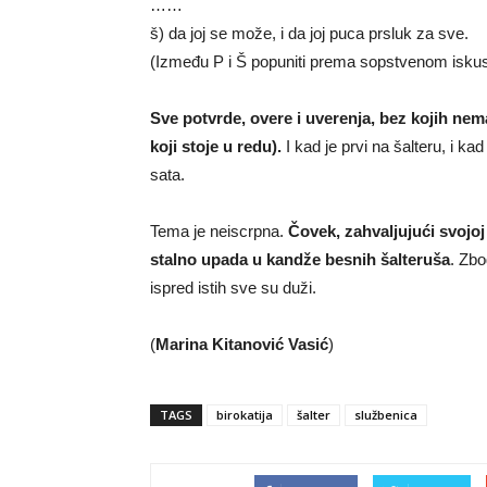
……
š) da joj se može, i da joj puca prsluk za sve.
(Između P i Š popuniti prema sopstvenom iskus
Sve potvrde, overe i uverenja, bez kojih nema
koji stoje u redu).
I kad je prvi na šalteru, i 
sata.
Tema je neiscrpna.
Čovek, zahvaljujući svojoj
stalno upada u kandže besnih šalteruša
. Zbo
ispred istih sve su duži.
(
Marina Kitanović Vasić
)
TAGS
birokatija
šalter
službenica