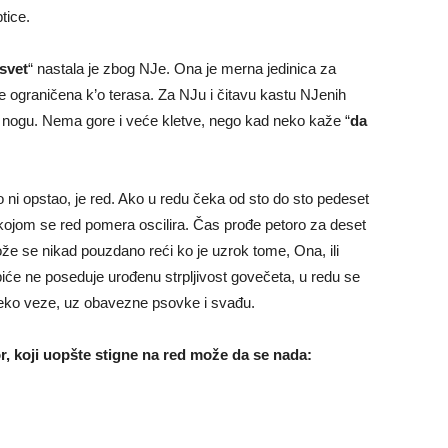
tice.
svet
“ nastala je zbog NJe. Ona je merna jedinica za
je ograničena k’o terasa. Za NJu i čitavu kastu NJenih
u nogu. Nema gore i veće kletve, nego kad neko kaže “
da
o ni opstao, je red. Ako u redu čeka od sto do sto pedeset
kojom se red pomera oscilira. Čas prođe petoro za deset
e se nikad pouzdano reći ko je uzrok tome, Ona, ili
biće ne poseduje urođenu strpljivost govečeta, u redu se
reko veze, uz obavezne psovke i svađu.
or, koji uopšte stigne na red može da se nada: