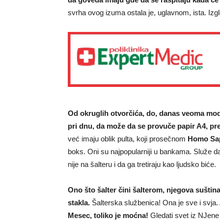
svrha ovog izuma ostala je, uglavnom, ista. Izgl
Od okruglih otvorčića, do, danas veoma mod
pri dnu, da može da se provuče papir A4, pre
već imaju oblik pulta, koji prosečnom
Homo Sap
boks. Oni su najpopularniji u bankama. Služe da 
nije na šalteru i da ga tretiraju kao ljudsko biće.
Ono što šalter čini šalterom, njegova suština 
stakla.
Šalterska službenica! Ona je sve i svja.
Mesec, toliko je moćna!
Gledati svet iz NJene v