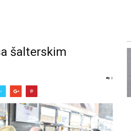
sa šalterskim
0
er