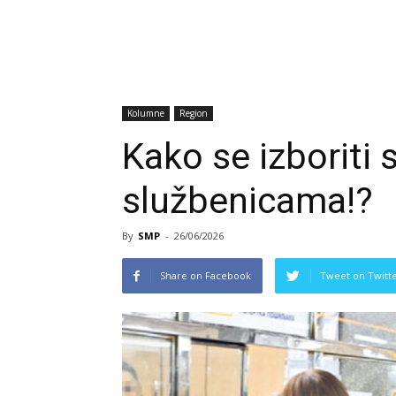
Kolumne
Region
Kako se izboriti 
službenicama!?
By
SMP
-
26/06/2026
Share on Facebook
Tweet on Twitt