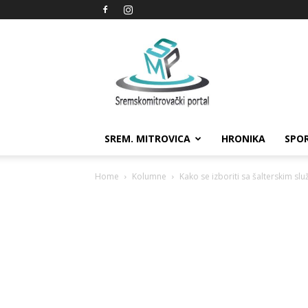
Sremskomitrovački
portal
SREM. MITROVICA
HRONIKA
SPO
Home
Kolumne
Kako se izboriti sa šalterskim sl