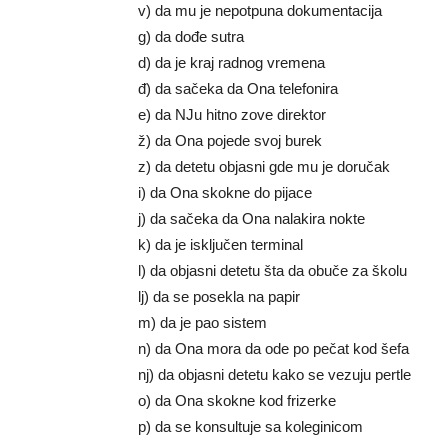
v) da mu je nepotpuna dokumentacija
g) da dođe sutra
d) da je kraj radnog vremena
đ) da sačeka da Ona telefonira
e) da NJu hitno zove direktor
ž) da Ona pojede svoj burek
z) da detetu objasni gde mu je doručak
i) da Ona skokne do pijace
j) da sačeka da Ona nalakira nokte
k) da je isključen terminal
l) da objasni detetu šta da obuče za školu
lj) da se posekla na papir
m) da je pao sistem
n) da Ona mora da ode po pečat kod šefa
nj) da objasni detetu kako se vezuju pertle
o) da Ona skokne kod frizerke
p) da se konsultuje sa koleginicom