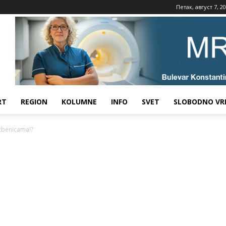
Петак, август 7, 2
RT
REGION
KOLUMNE
INFO
SVET
SLOBODNO VR
užbenicama!?