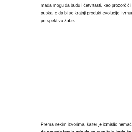
mada mogu da budu i četvrtasti, kao prozorčići i
pupka, e da bi se krajnji produkt evolucije i vrh
perspektivu žabe.
Prema nekim izvorima, šalter je izmislio nemački
da goveda imaju gde da se raspitaju kada će b