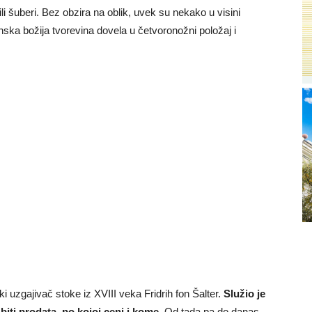
li šuberi. Bez obzira na oblik, uvek su nekako u visini
unska božija tvorevina dovela u četvoronožni položaj i
 uzgajivač stoke iz XVIII veka Fridrih fon Šalter.
Služio je
iti prodata, po kojoj ceni i kome.
Od tada pa do danas,