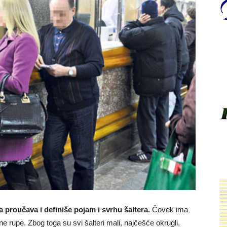
a proučava i definiše pojam i svrhu šaltera.
Čovek ima
e rupe. Zbog toga su svi šalteri mali, najčešće okrugli,