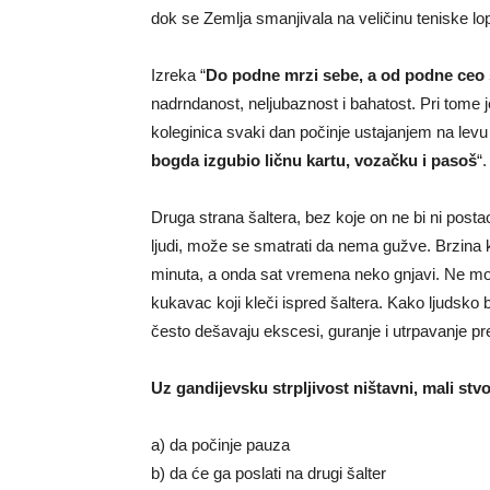
dok se Zemlja smanjivala na veličinu teniske lop
Izreka “
Do podne mrzi sebe, a od podne ceo 
nadrndanost, neljubaznost i bahatost. Pri tome 
koleginica svaki dan počinje ustajanjem na lev
bogda izgubio ličnu kartu, vozačku i pasoš
“.
Druga strana šaltera, bez koje on ne bi ni posta
ljudi, može se smatrati da nema gužve. Brzina 
minuta, a onda sat vremena neko gnjavi. Ne mož
kukavac koji kleči ispred šaltera. Kako ljudsko 
često dešavaju ekscesi, guranje i utrpavanje p
Uz gandijevsku strpljivost ništavni, mali stv
a) da počinje pauza
b) da će ga poslati na drugi šalter