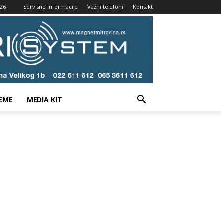
026
Servisne informacije
Važni telefoni
Kontakt
EME
MEDIA KIT