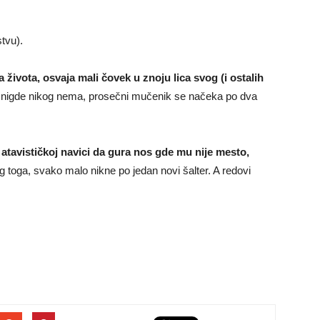
tvu).
 života, osvaja mali čovek u znoju lica svog (i ostalih
kad nigde nikog nema, prosečni mučenik se načeka po dva
 atavističkoj navici da gura nos gde mu nije mesto,
g toga, svako malo nikne po jedan novi šalter. A redovi