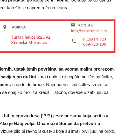
ed, kao što je napred rečeno, varira.
ernih, ustakljenih površina, sa veoma malim prorezom
savijen po dužini.
Ima i onih, koji uopšte ne liče na šalter,
iens-
u dođe do brade. Najmoderniji vid šaltera zove se
se onaj ko moli za kredit ili slično, dovede u zabludu da
i bit, njegova duša (!?!?) jeste persona koja sedi iza
 A
ko je NJoj volja, Ona može Sunce da pretvori u
izure bilo bi ravno iskustvu koje su imali prvi ljudi na orbiti,