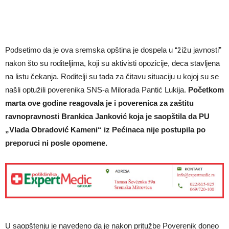
Podsetimo da je ova sremska opština je dospela u “žižu javnosti”
nakon što su roditeljima, koji su aktivisti opozicije, deca stavljena
na listu čekanja. Roditelji su tada za čitavu situaciju u kojoj su se
našli optužili poverenika SNS-a Milorada Pantić Lukija.
Početkom
marta ove godine reagovala je i poverenica za zaštitu
ravnopravnosti Brankica Janković koja je saopštila da PU
„Vlada Obradović Kameni“ iz Pećinaca nije postupila po
preporuci ni posle opomene.
U saopštenju je navedeno da je nakon pritužbe Poverenik doneo