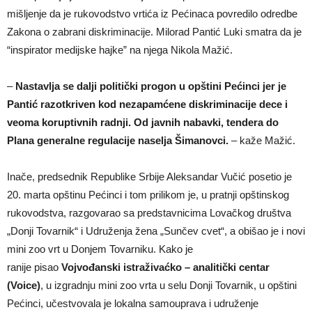
mišljenje da je rukovodstvo vrtića iz Pećinaca povredilo odredbe
Zakona o zabrani diskriminacije. Milorad Pantić Luki smatra da je
“inspirator medijske hajke” na njega Nikola Mažić.
–
Nastavlja se dalji politički progon u opštini Pećinci jer je
Pantić razotkriven kod nezapamćene diskriminacije dece i
veoma koruptivnih radnji. Od javnih nabavki, tendera do
Plana generalne regulacije naselja Šimanovci.
– kaže Mažić.
Inače, predsednik Republike Srbije Aleksandar Vučić posetio je
20. marta opštinu Pećinci i tom prilikom je, u pratnji opštinskog
rukovodstva, razgovarao sa predstavnicima Lovačkog društva
„Donji Tovarnik“ i Udruženja žena „Sunčev cvet“, a obišao je i novi
mini zoo vrt u Donjem Tovarniku. Kako je
ranije pisao
Vojvođanski istraživaćko – analitički centar
(Voice)
, u izgradnju mini zoo vrta u selu Donji Tovarnik, u opštini
Pećinci, učestvovala je lokalna samouprava i udruženje