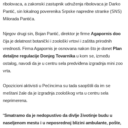
ribolovaca, a zakonski zastupnik udruženja ribolovaca je Darko
Pantić, sin lokalnog poverenika Srpske napredne stranke (SNS)
Milorada Pantića.
Njegov drugi sin, Bojan Pantić, direktor je firme
Agapornis doo
čija je delatnost botanički i zoološki vrtovi i zaštita prirodnih
vrednosti. Firma Agapornis je osnovana nakon što je donet
Plan
detaljne regulacije Donjeg Tovarnika
u kom se, između
ostalog, navodi da je u centru sela predviđena izgradnja mini zoo
vrta.
Opozicioni aktivisti u Pećincima su tada saopštili da im se
meštani žale da je izgradnja zoološkog vrta u centru sela
neprimerena.
“
Smatramo da je nedopustivo da divlje životinje budu u
naseljenom mestu i u neposrednoj blizini ambulante, pošte,