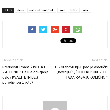
TAGS
deca
milorad pantić luki
sud
tužba
vrtic
Previous article
Next article
Prednosti i mane ŽIVOTA U
U Zoranovu njivu pao je američki
ZAJEDNICI: Da li je odvajanje
„nevidljivi“: „ŽITO I KUKURUZ OD
uslov KVALITETNIJEG
TADA RAĐAJU ODLIČNO!“
porodičnog života?