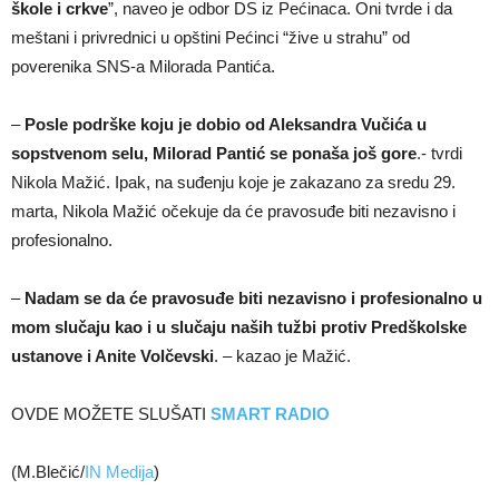
škole i crkve
”, naveo je odbor DS iz Pećinaca. Oni tvrde i da
meštani i privrednici u opštini Pećinci “žive u strahu” od
poverenika SNS-a Milorada Pantića.
–
Posle podrške koju je dobio od Aleksandra Vučića u
sopstvenom selu, Milorad Pantić se ponaša još gore
.- tvrdi
Nikola Mažić. Ipak, na suđenju koje je zakazano za sredu 29.
marta, Nikola Mažić očekuje da će pravosuđe biti nezavisno i
profesionalno.
–
Nadam se da će pravosuđe biti nezavisno i profesionalno u
mom slučaju kao i u slučaju naših tužbi protiv Predškolske
ustanove i Anite Volčevski
. – kazao je Mažić.
OVDE MOŽETE SLUŠATI
SMART RADIO
(M.Blečić/
IN Medija
)