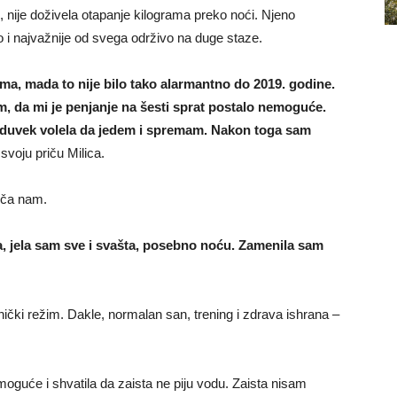
ete, nije doživela otapanje kilograma preko noći. Njeno
 i najvažnije od svega održivo na duge staze.
ma, mada to nije bilo tako alarmantno do 2019. godine.
, da mi je penjanje na šesti sprat postalo nemoguće.
 oduvek volela da jedem i spremam. Nakon toga sam
 svoju priču Milica.
riča nam.
a, jela sam sve i svašta, posebno noću. Zamenila sam
jnički režim. Dakle, normalan san, trening i zdrava ishrana –
moguće i shvatila da zaista ne piju vodu. Zaista nisam