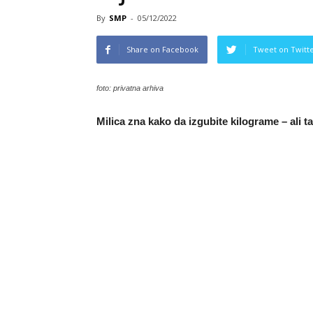
By
SMP
-
05/12/2022
Share on Facebook
Tweet on Twitt
foto: privatna arhiva
Milica zna kako da izgubite kilograme – ali t