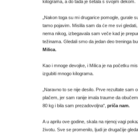
kilograma, a do tada je šetala s svojim dekom.
„Nakon toga su mi drugarice pomogle, gurale su 
tamo pojavim. Mislila sam da će me svi gledati
nema nikog, izbegavala sam veče kad je prepuno.
težinama. Gledali smo da jedan deo treninga bud
Milica.
Kao i mnoge devojke, i Milica je na početku misl
izgubiti mnogo kilograma.
„Naravno to se nije desilo. Prve rezultate sam
plačem, jer sam ranije imala traume da obučem
80 kg i bila sam prezadovoljna“,
priča nam.
A u aprilu ove godine, skala na njenoj vagi pokaz
životu. Sve se promenilo, ljudi je drugačije gle