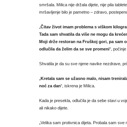
smršala. Milica nije držala dijete, nije pila tabl
mršavljenje bilo je pametno – zdravo, postepeno
„
Čitav život imam problema s viškom kilogra
Tada sam shvatila da više ne mogu da krećem
Moji drže restoran na Fruškoj gori, pa sam
odlučila da želim da se sve promeni
“, počinje
Shvatila je da su sve njene navike nezdrave, p
„
Kretala sam se užasno malo, nisam treniral
noć za dan
“, iskrena je Milica.
Kada je presekla, odlučila je da sebe stavi u vo
ali nikako dijete.
„Velika sam protivnica dijeta. Probala sam sve 