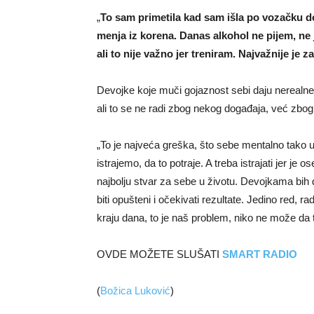
„
To sam primetila kad sam išla po vozačku d
menja iz korena. Danas alkohol ne pijem, ne 
ali to nije važno jer treniram. Najvažnije je za
Devojke koje muči gojaznost sebi daju nerealne
ali to se ne radi zbog nekog događaja, već zbog 
„To je najveća greška, što sebe mentalno tako ub
istrajemo, da to potraje. A treba istrajati jer j
najbolju stvar za sebe u životu. Devojkama bih
biti opušteni i očekivati rezultate. Jedino red, ra
kraju dana, to je naš problem, niko ne može da
OVDE MOŽETE SLUŠATI
SMART RADIO
(
Božica Luković
)