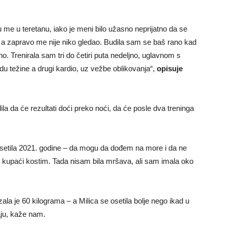
me u teretanu, iako je meni bilo užasno neprijatno da se
, a zapravo me nije niko gledao. Budila sam se baš rano kad
 Trenirala sam tri do četiri puta nedeljno, uglavnom s
u težine a drugi kardio, uz vežbe oblikovanja“,
opisuje
ila da će rezultati doći preko noći, da će posle dva treninga
 osetila 2021. godine – da mogu da dođem na more i da ne
 kupaći kostim. Tada nisam bila mršava, ali sam imala oko
ala je 60 kilograma – a Milica se osetila bolje nego ikad u
daju, kaže nam.