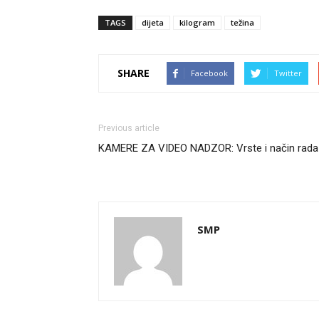
TAGS
dijeta
kilogram
težina
SHARE
Facebook
Twitter
Previous article
KAMERE ZA VIDEO NADZOR: Vrste i način rada
SMP