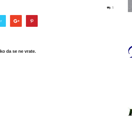
1
er
ako da se ne vrate.