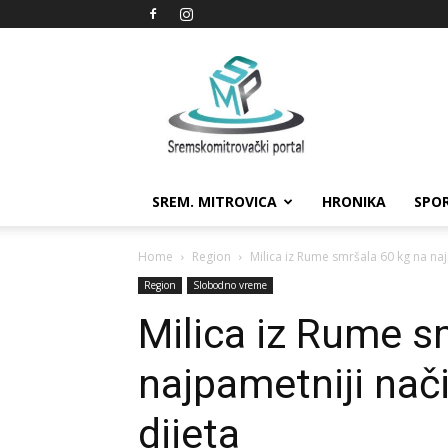
Sremskomitrovački
portal
SREM. MITROVICA
HRONIKA
SPO
Home
Region
Milica iz Rume smršala 60 kg na najp
Region
Slobodno vreme
Milica iz Rume s
najpametniji nači
dijeta