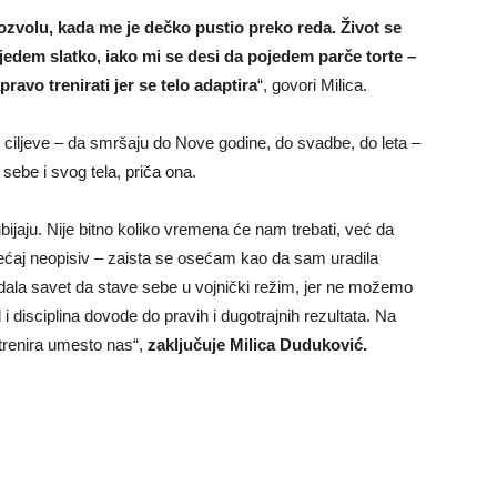
ozvolu, kada me je dečko pustio preko reda. Život se
jedem slatko, iako mi se desi da pojedem parče torte –
pravo trenirati jer se telo adaptira
“, govori Milica.
 ciljeve – da smršaju do Nove godine, do svadbe, do leta –
sebe i svog tela, priča ona.
ijaju. Nije bitno koliko vremena će nam trebati, već da
e osećaj neopisiv – zaista se osećam kao da sam uradila
 dala savet da stave sebe u vojnički režim, jer ne možemo
d i disciplina dovode do pravih i dugotrajnih rezultata. Na
 trenira umesto nas“,
zaključuje Milica Duduković.