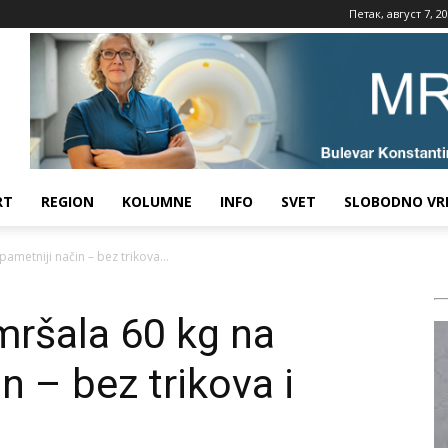
Петак, август 7, 2
RT
REGION
KOLUMNE
INFO
SVET
SLOBODNO VR
ametniji način – bez trikova...
mršala 60 kg na
n – bez trikova i