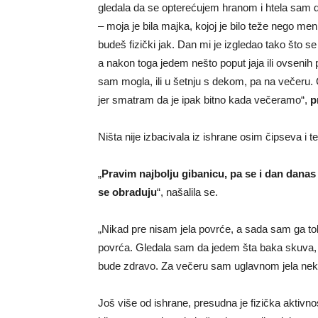
gledala da se opterećujem hranom i htela sam d
– moja je bila majka, kojoj je bilo teže nego me
budeš fizički jak. Dan mi je izgledao tako što s
a nakon toga jedem nešto poput jaja ili ovsenih 
sam mogla, ili u šetnju s dekom, pa na večeru
jer smatram da je ipak bitno kada večeramo“,
p
Ništa nije izbacivala iz ishrane osim čipseva i t
„
Pravim najbolju gibanicu, pa se i dan danas
se obraduju
“, našalila se.
„Nikad pre nisam jela povrće, a sada sam ga to
povrća. Gledala sam da jedem šta baka skuva, i
bude zdravo. Za večeru sam uglavnom jela neke 
Još više od ishrane, presudna je fizička aktivnos