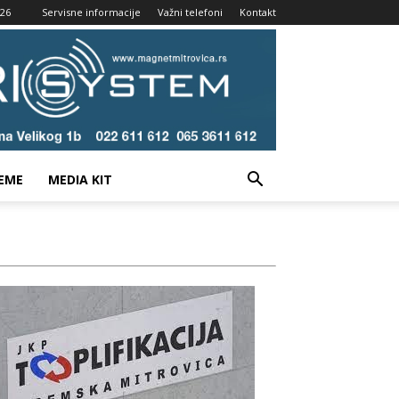
026
Servisne informacije
Važni telefoni
Kontakt
EME
MEDIA KIT