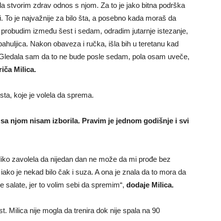
a stvorim zdrav odnos s njom. Za to je jako bitna podrška
ni. To je najvažnije za bilo šta, a posebno kada moraš da
e probudim između šest i sedam, odradim jutarnje istezanje,
pahuljica. Nakon obaveza i ručka, išla bih u teretanu kad
. Gledala sam da to ne bude posle sedam, pola osam uveče,
riča Milica.
esta, koje je volela da sprema.
 sa njom nisam izborila. Pravim je jednom godišnje i svi
liko zavolela da nijedan dan ne može da mi prođe bez
ako je nekad bilo čak i suza. A ona je znala da to mora da
salate, jer to volim sebi da spremim“,
dodaje Milica.
t. Milica nije mogla da trenira dok nije spala na 90