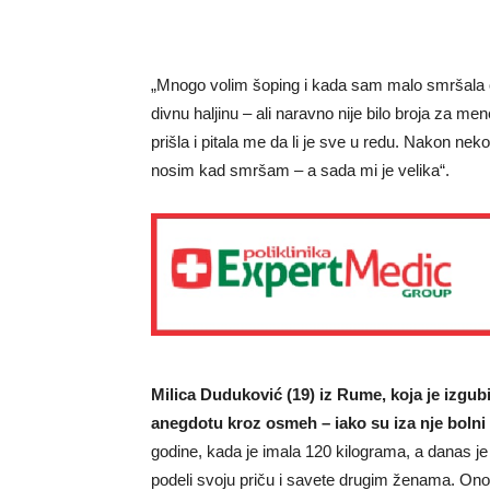
„Mnogo volim šoping i kada sam malo smršala ot
divnu haljinu – ali naravno nije bilo broja za m
prišla i pitala me da li je sve u redu. Nakon ne
nosim kad smršam – a sada mi je velika“.
Milica Duduković (19) iz Rume, koja je izgub
anegdotu kroz osmeh – iako su iza nje bolni 
godine, kada je imala 120 kilograma, a danas je
podeli svoju priču i savete drugim ženama. Ono š