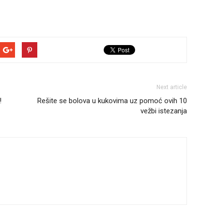
Next article
!
Rešite se bolova u kukovima uz pomoć ovih 10
vežbi istezanja