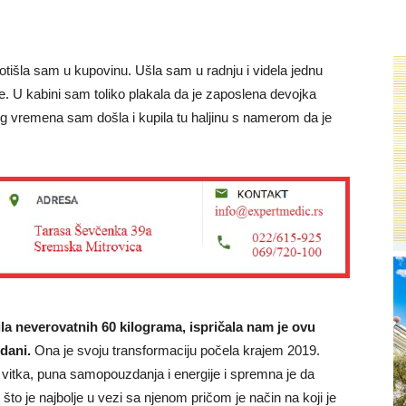
išla sam u kupovinu. Ušla sam u radnju i videla jednu
ene. U kabini sam toliko plakala da je zaposlena devojka
kog vremena sam došla i kupila tu haljinu s namerom da je
ila neverovatnih 60 kilograma, ispričala nam je ovu
dani.
Ona je svoju transformaciju počela krajem 2019.
 vitka, puna samopouzdanja i energije i spremna je da
to je najbolje u vezi sa njenom pričom je način na koji je