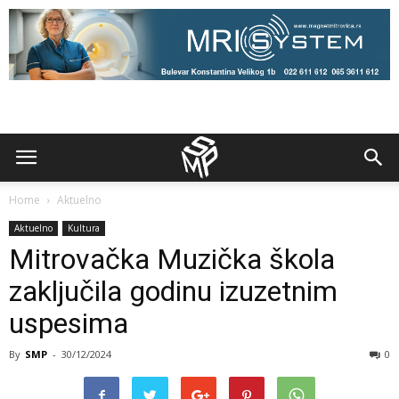
Home
Aktuelno
Aktuelno
Kultura
Mitrovačka Muzička škola
zaključila godinu izuzetnim
uspesima
By
SMP
-
30/12/2024
0