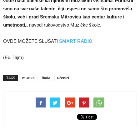
vode naše učenike ka njihovim muzičkim visinama. Ponosni
smo na sve naše talente, čiji uspesi ne samo što promovišu
školu, već i grad Sremsku Mitrovicu kao centar kulture i
umetnosti
„, navodi rukovodstvo Muzičke škole.
OVDE MOŽETE SLUŠATI
SMART RADIO
(Edi Tajm)
TAGS
muzika
škola
učenici