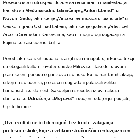
Posebno istaknuti uspesi dolaze sa renomiranih manifestacija
kao što su
Međunarodno takmičenje „Anton Eberst“ u
Novom Sadu
, takmičenje „Virtuosi per musica di pianoforte“ u
Češkom gradu Usti nad Labem, takmičenje gudača „Artisti dell’
Arco“ u Sremskim Karlovcima, kao i mnogi drugi događaji na
kojima su naši učenici briljirali.
Pored takmičarskih uspeha, iza njih su i mnogobrojni koncerti koji
su obogatili kulturni život Sremske Mitrovice. Takođe, u ovom
prazničnom periodu organizovali su nekoliko humanitarnih akcija,
u kojima su učenici, profesori i sugrađani pokazali veliku
humanost i solidarnost. Sakupljena sredstva iz ovih akcija
donirana su
Udruženju „Moj svet“
i dečjem odeljenju, pedijatriji
Opšte bolnice.
„
Ovi rezultati ne bi bili mogući bez truda i zalaganja
profesora škole, koji sa velikom stručnošću i entuzijazmom