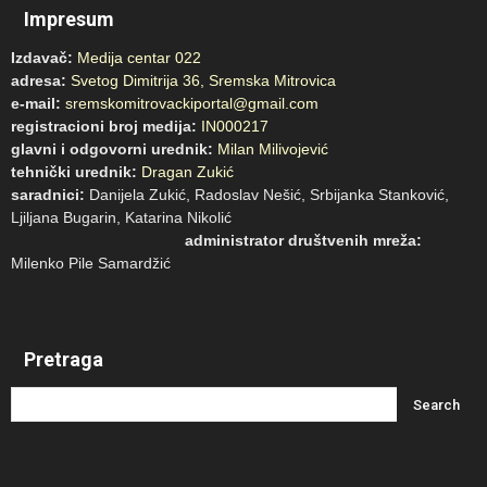
Impresum
Izdavač:
Medija centar 022
adresa:
Svetog Dimitrija 36, Sremska Mitrovica
e-mail:
sremskomitrovackiportal@gmail.com
registracioni broj medija:
IN000217
glavni i odgovorni urednik:
Milan Milivojević
tehnički urednik:
Dragan Zukić
saradnici:
Danijela Zukić, Radoslav Nešić, Srbijanka Stanković,
Ljiljana Bugarin, Katarina Nikolić
administrator društvenih mreža:
Milenko Pile Samardžić
Pretraga