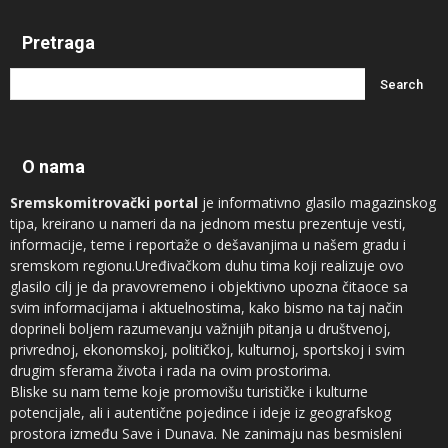
Pretraga
O nama
Sremskomitrovački portal
je informativno glasilo magazinskog
tipa, kreirano u nameri da na jednom mestu prezentuje vesti,
informacije, teme i reportaže o dešavanjima u našem gradu i
sremskom regionu.Uređivačkom duhu tima koji realizuje ovo
glasilo cilj je da pravovremeno i objektivno upozna čitaoce sa
svim informacijama i aktuelnostima, kako bismo na taj način
doprineli boljem razumevanju važnijih pitanja u društvenoj,
privrednoj, ekonomskoj, političkoj, kulturnoj, sportskoj i svim
drugim sferama života i rada na ovim prostorima.
Bliske su nam teme koje promovišu turističke i kulturne
potencijale, ali i autentične pojedince i ideje iz geografskog
prostora između Save i Dunava. Ne zanimaju nas besmisleni