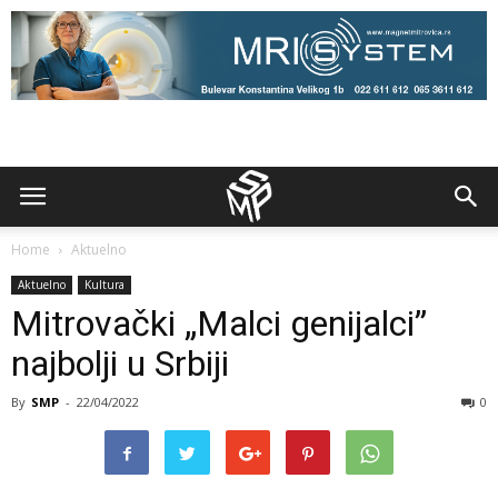
Home
Aktuelno
Aktuelno
Kultura
Mitrovački „Malci genijalci”
najbolji u Srbiji
By
SMP
-
22/04/2022
0