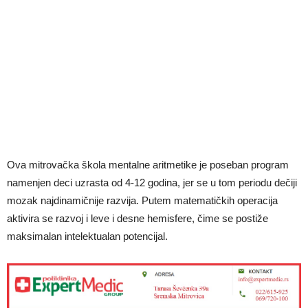
Ova mitrovačka škola mentalne aritmetike je poseban program
namenjen deci uzrasta od 4-12 godina, jer se u tom periodu dečiji
mozak najdinamičnije razvija. Putem matematičkih operacija
aktivira se razvoj i leve i desne hemisfere, čime se postiže
maksimalan intelektualan potencijal.