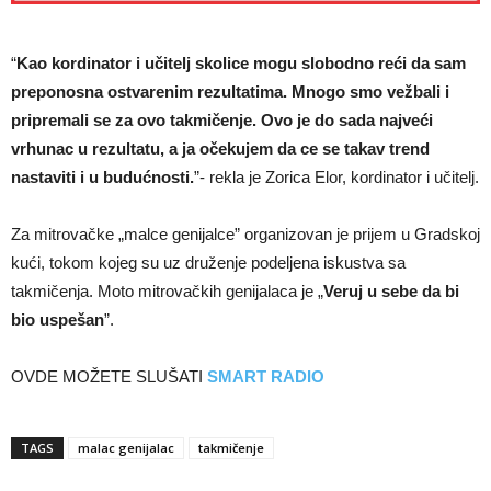
“
Kao kordinator i učitelj skolice mogu slobodno reći da sam
preponosna ostvarenim rezultatima. Mnogo smo vežbali i
pripremali se za ovo takmičenje. Ovo je do sada najveći
vrhunac u rezultatu, a ja očekujem da ce se takav trend
nastaviti i u budućnosti.
”- rekla je Zorica Elor, kordinator i učitelj.
Za mitrovačke „malce genijalce” organizovan je prijem u Gradskoj
kući, tokom kojeg su uz druženje podeljena iskustva sa
takmičenja. Moto mitrovačkih genijalaca je „
Veruj u sebe da bi
bio uspešan
”.
OVDE MOŽETE SLUŠATI
SMART RADIO
TAGS
malac genijalac
takmičenje