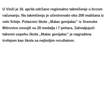
U Vinči je 16. aprila održano regionalno takmičenje u brzom
računanju. Na takmičenju je učestvovalo oko 200 mališana iz
cele Srbije. Polaznici škole „Malac genijalac” iz Sremske
Mitrovice osvojili su 20 medalja i 7 pehara. Zahvaljujući
takvom uspehu škola „Malac genijalac” je nagrađena
trofejom kao škola sa nejboljim rezultatom.