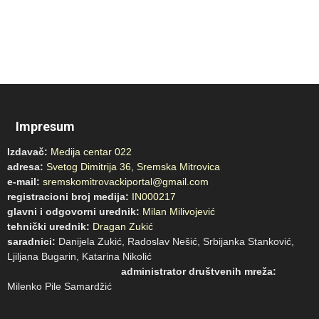
Impresum
Izdavač:
Medija centar 022
adresa:
Svetog Dimitrija 36, Sremska Mitrovica
e-mail:
sremskomitrovackiportal@gmail.com
registracioni broj medija:
IN000217
glavni i odgovorni urednik:
Milan Milivojević
tehnički urednik:
Dragan Zukić
saradnici:
Danijela Zukić, Radoslav Nešić, Srbijanka Stanković,
Ljiljana Bugarin, Katarina Nikolić
administrator društvenih mreža:
Milenko Pile Samardžić