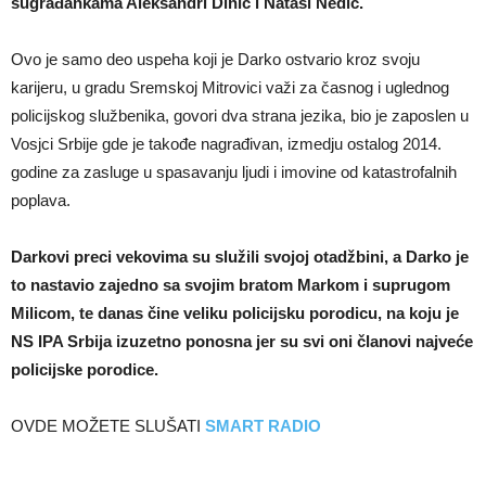
sugrađankama Aleksandri Dinić i Nataši Nedić.
Ovo je samo deo uspeha koji je Darko ostvario kroz svoju
karijeru, u gradu Sremskoj Mitrovici važi za časnog i uglednog
policijskog službenika, govori dva strana jezika, bio je zaposlen u
Vosjci Srbije gde je takođe nagrađivan, izmedju ostalog 2014.
godine za zasluge u spasavanju ljudi i imovine od katastrofalnih
poplava.
Darkovi preci vekovima su služili svojoj otadžbini, a Darko je
to nastavio zajedno sa svojim bratom Markom i suprugom
Milicom, te danas čine veliku policijsku porodicu, na koju je
NS IPA Srbija izuzetno ponosna jer su svi oni članovi najveće
policijske porodice.
OVDE MOŽETE SLUŠATI
SMART RADIO