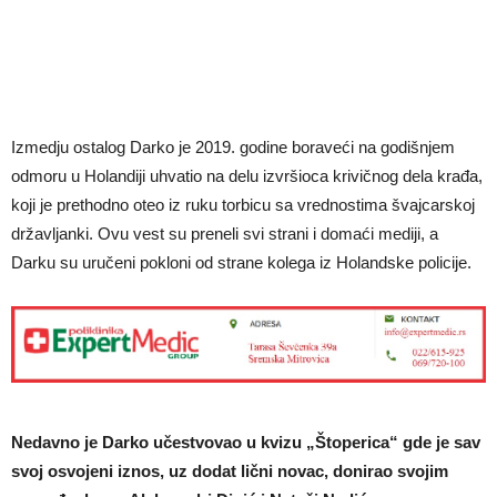
Izmedju ostalog Darko je 2019. godine boraveći na godišnjem
odmoru u Holandiji uhvatio na delu izvršioca krivičnog dela krađa,
koji je prethodno oteo iz ruku torbicu sa vrednostima švajcarskoj
državljanki. Ovu vest su preneli svi strani i domaći mediji, a
Darku su uručeni pokloni od strane kolega iz Holandske policije.
Nedavno je Darko učestvovao u kvizu „Štoperica“ gde je sav
svoj osvojeni iznos, uz dodat lični novac, donirao svojim