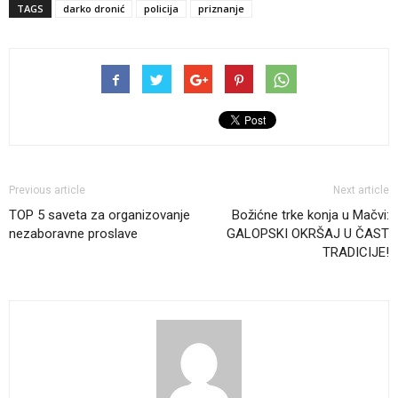
TAGS
darko dronić
policija
priznanje
Previous article
Next article
TOP 5 saveta za organizovanje
Božićne trke konja u Mačvi:
nezaboravne proslave
GALOPSKI OKRŠAJ U ČAST
TRADICIJE!