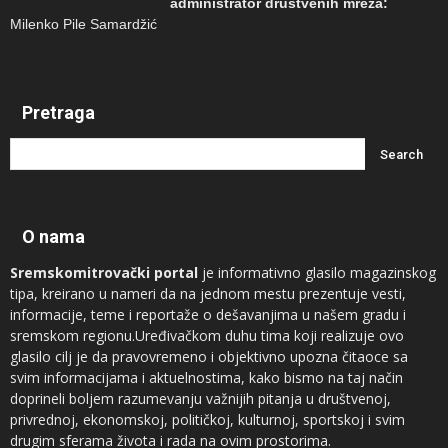
administrator društvenih mreža:
Milenko Pile Samardžić
Pretraga
O nama
Sremskomitrovački portal
je informativno glasilo magazinskog
tipa, kreirano u nameri da na jednom mestu prezentuje vesti,
informacije, teme i reportaže o dešavanjima u našem gradu i
sremskom regionu.Uređivačkom duhu tima koji realizuje ovo
glasilo cilj je da pravovremeno i objektivno upozna čitaoce sa
svim informacijama i aktuelnostima, kako bismo na taj način
doprineli boljem razumevanju važnijih pitanja u društvenoj,
privrednoj, ekonomskoj, političkoj, kulturnoj, sportskoj i svim
drugim sferama života i rada na ovim prostorima.