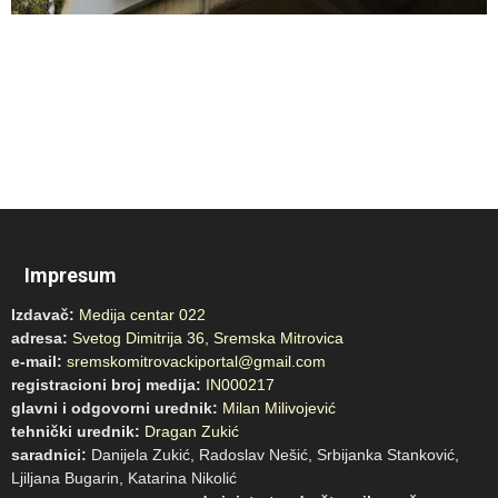
Impresum
Izdavač:
Medija centar 022
adresa:
Svetog Dimitrija 36, Sremska Mitrovica
e-mail:
sremskomitrovackiportal@gmail.com
registracioni broj medija:
IN000217
glavni i odgovorni urednik:
Milan Milivojević
tehnički urednik:
Dragan Zukić
saradnici:
Danijela Zukić, Radoslav Nešić, Srbijanka Stanković,
Ljiljana Bugarin, Katarina Nikolić