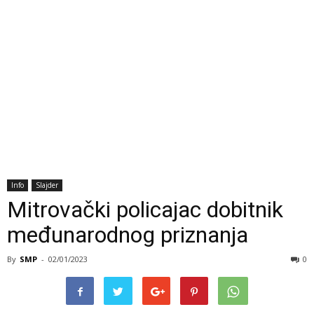
Info
Slajder
Mitrovački policajac dobitnik
međunarodnog priznanja
By
SMP
-
02/01/2023
0