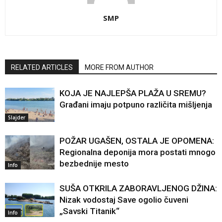
SMP
RELATED ARTICLES
MORE FROM AUTHOR
KOJA JE NAJLEPŠA PLAŽA U SREMU?
Građani imaju potpuno različita mišljenja
Slajder
POŽAR UGAŠEN, OSTALA JE OPOMENA:
Regionalna deponija mora postati mnogo
bezbednije mesto
Info
SUŠA OTKRILA ZABORAVLJENOG DŽINA:
Nizak vodostaj Save ogolio čuveni
„Savski Titanik“
Info