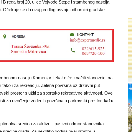
I B reda broj 20, ulice Vojvode Stepe i stambenog naselja
. Očekuje se da ovaj predlog usvoje odbornici gradske
ambenom naselju Kamenjar itekako će značiti stanovnicima
 tako i za rekreaciju. Zelena površina uz državni put
ovski prostor služiti za sportsko rekreativne aktivnosti. Ove
oristi za uvođenje vodenih površina u parkovski prostor,
kažu
 optimalna sredina za aktivni i pasivni odmor stanovnika
e sredine grada. Za nekoliko godina ovaj prostor u