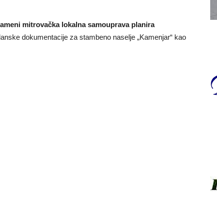
 nameni mitrovačka lokalna samouprava planira
 planske dokumentacije za stambeno naselje „Kamenjar“ kao