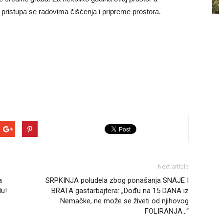
 pristupa se radovima čišćenja i pripreme prostora.
Next article
a
SRPKINJA poludela zbog ponašanja SNAJE I
du!
BRATA gastarbajtera: „Dođu na 15 DANA iz
Nemačke, ne može se živeti od njihovog
FOLIRANJA…“