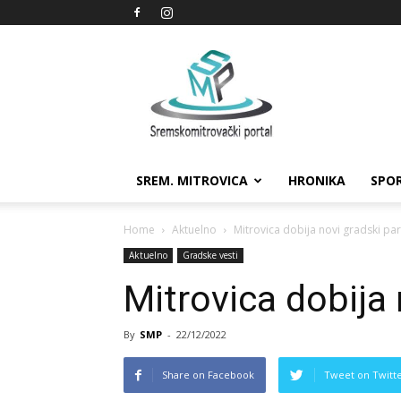
Sremskomitrovački
portal
SREM. MITROVICA
HRONIKA
SPO
Home
Aktuelno
Mitrovica dobija novi gradski pa
Aktuelno
Gradske vesti
Mitrovica dobija 
By
SMP
-
22/12/2022
Share on Facebook
Tweet on Twitt