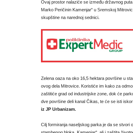
Ovaj prostor nalaziće se između državnog puta 
Marko Peričinin Kamenjar“ u Sremskoj Mitrovici
skupštine na narednoj sednici.
Zelena oaza na oko 16,5 hektara površine u st
ovog dela Mitrovice. Koristiće im kako za odmor
zaštitiće grad od industrijske zone, dok će park
dve površine deli kanal Čikas, te će se isti isk
iz JP Urbanizam.
Cilj formiranja naseljskog parka je da se stvori
stambenog bloka „Kamenjar“, ali i zaštita životn