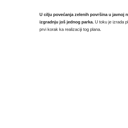
U cilju povećanja zelenih površina u javnoj
izgradnju još jednog parka.
U toku je izrada
prvi korak ka realizaciji tog plana.