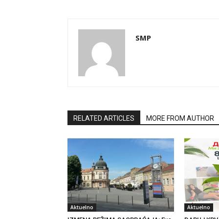
SMP
RELATED ARTICLES
MORE FROM AUTHOR
Aktuelno
Aktuelno