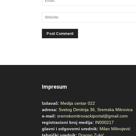
Impresum
Izdavač:
Medija centar 022
adresa:
Svetog Dimitrija 36, Sremska Mitrovica
e-mail:
sremskomitrovackiportal@gmail.com
registracioni broj medija:
IN000217
glavni i odgovorni urednik:
Milan Milivojević
tehnički urednik:
Dragan Zukić