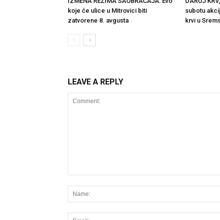
IZMENA REŽIMA SAOBRAĆAJA: Evo
DARUJ KRV,
koje će ulice u Mitrovici biti
subotu akci
zatvorene 8. avgusta
krvi u Srems
LEAVE A REPLY