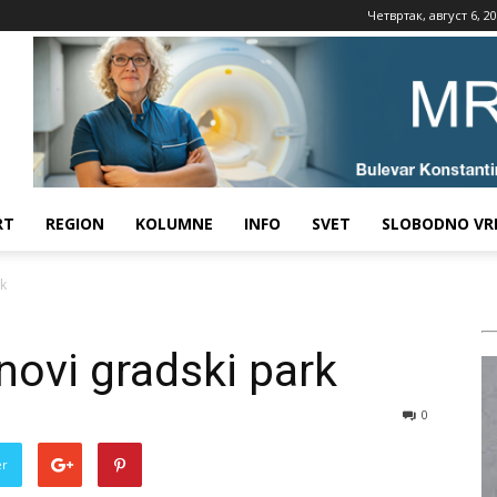
Четвртак, август 6, 2
RT
REGION
KOLUMNE
INFO
SVET
SLOBODNO VR
rk
novi gradski park
0
er