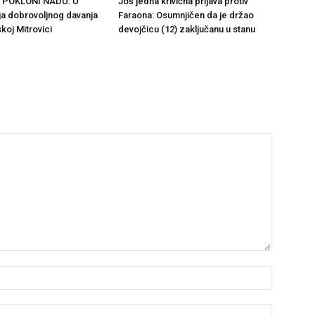
 POKLONI NADU: U
Još jedna krivična prijava protiv
ja dobrovoljnog davanja
Faraona: Osumnjičen da je držao
koj Mitrovici
devojčicu (12) zaključanu u stanu