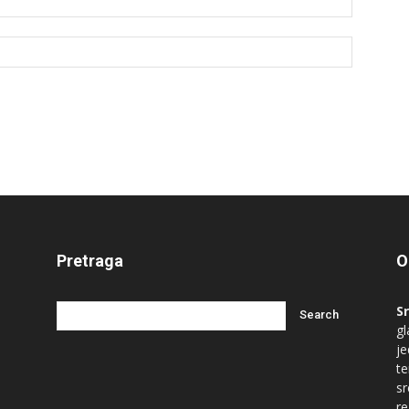
Pretraga
O
S
gl
je
te
s
re