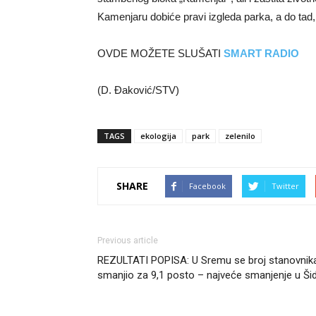
Kamenjaru dobiće pravi izgleda parka, a do tad,
OVDE MOŽETE SLUŠATI
SMART RADIO
(D. Đaković/STV)
TAGS
ekologija
park
zelenilo
SHARE
Facebook
Twitter
Previous article
REZULTATI POPISA: U Sremu se broj stanovnik
smanjio za 9,1 posto – najveće smanjenje u Ši