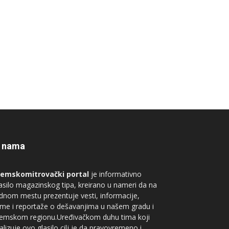
 nama
remskomitrovački portal
je informativno
asilo magazinskog tipa, kreirano u nameri da na
dnom mestu prezentuje vesti, informacije,
me i reportaže o dešavanjima u našem gradu i
remskom regionu.Uređivačkom duhu tima koji
alizuje ovo glasilo cilj je da pravovremeno i