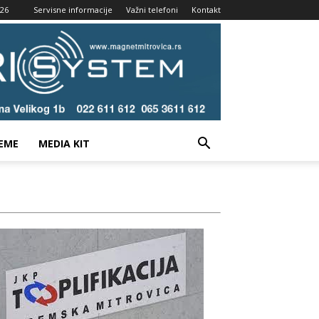
026
Servisne informacije
Važni telefoni
Kontakt
EME
MEDIA KIT