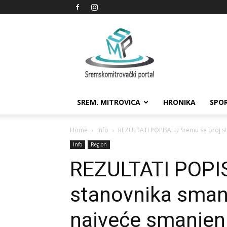
Sremskomitrovački
portal
SREM. MITROVICA
HRONIKA
SPO
Home
Info
REZULTATI POPISA: U Sremu se broj sta
Info
Region
REZULTATI POPIS
stanovnika smanj
najveće smanjenj