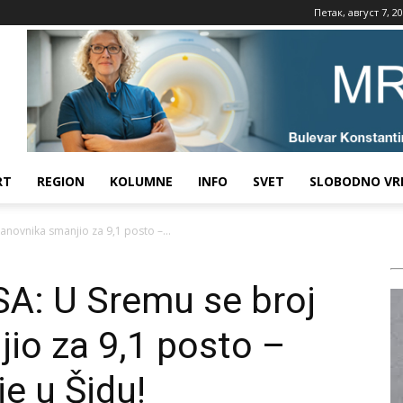
Петак, август 7, 2
RT
REGION
KOLUMNE
INFO
SVET
SLOBODNO VR
novnika smanjio za 9,1 posto –...
A: U Sremu se broj
io za 9,1 posto –
e u Šidu!