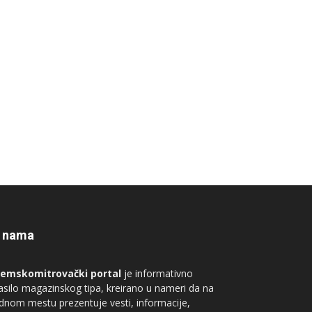
 nama
remskomitrovački portal
je informativno
asilo magazinskog tipa, kreirano u nameri da na
dnom mestu prezentuje vesti, informacije,