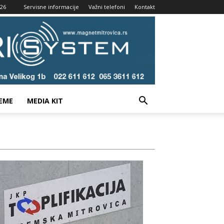
026
Servisne informacije
Važni telefoni
Kontakt
EME
MEDIA KIT