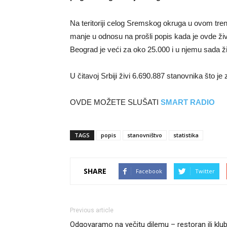
Na teritoriji celog Sremskog okruga u ovom tren
manje u odnosu na prošli popis kada je ovde ži
Beograd je veći za oko 25.000 i u njemu sada ži
U čitavoj Srbiji živi 6.690.887 stanovnika što j
OVDE MOŽETE SLUŠATI
SMART RADIO
TAGS
popis
stanovništvo
statistika
SHARE
Facebook
Twitter
Previous article
Odgovaramo na večitu dilemu – restoran ili klu