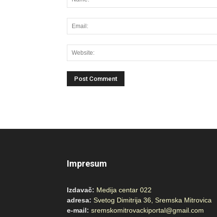
Impresum
Izdavač:
Medija centar 022
adresa:
Svetog Dimitrija 36, Sremska Mitrovica
e-mail:
sremskomitrovackiportal@gmail.com