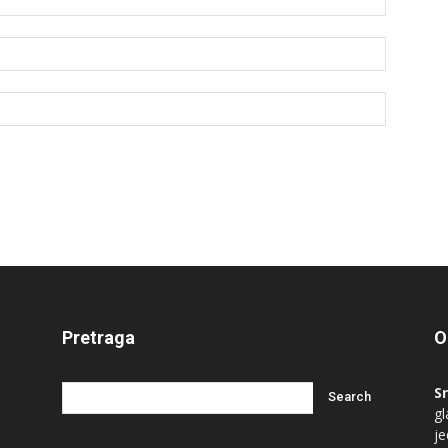
Pretraga
O
S
gl
je