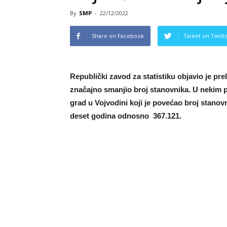
By
SMP
-
22/12/2022
Share on Facebook
Tweet on Twitt
Republički zavod za statistiku objavio je pre
značajno smanjio broj stanovnika. U nekim po
grad u Vojvodini koji je povećao broj stanovn
deset godina odnosno 367.121.