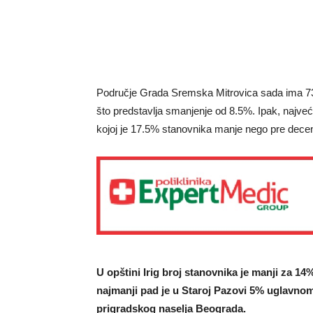
Područje Grada Sremska Mitrovica sada ima 73.0
što predstavlja smanjenje od 8.5%. Ipak, najveć
kojoj je 17.5% stanovnika manje nego pre decen
U opštini Irig broj stanovnika je manji za 14
najmanji pad je u Staroj Pazovi 5% uglavno
prigradskog naselja Beograda.