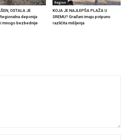
Region
ŠEN, OSTALA JE
KOJA JE NAJLEPŠA PLAŽA U
egionalna deponija
SREMU? Građani imaju potpuno
ti mnogo bezbednije
različita mišljenja