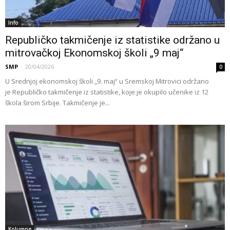
Info
Republičko takmičenje iz statistike održano u
mitrovačkoj Ekonomskoj školi „9 maj“
SMP
-
20/04/2026
0
U Srednjoj ekonomskoj školi „9. maj“ u Sremskoj Mitrovici održano
je Republičko takmičenje iz statistike, koje je okupilo učenike iz 12
škola širom Srbije. Takmičenje je...
Kolumne