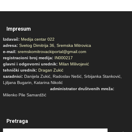
Impresum
Izdavač:
Medija centar 022
adresa:
Svetog Dimitrija 36, Sremska Mitrovica
e-mail:
sremskomitrovackiportal@gmail.com
registracioni broj medija:
IN000217
glavni i odgovorni urednik:
Milan Milivojević
tehnički urednik:
Dragan Zukić
saradnici:
Danijela Zukić, Radoslav Nešić, Srbijanka Stanković,
Ljiljana Bugarin, Katarina Nikolić
administrator društvenih mreža:
Milenko Pile Samardžić
Pretraga