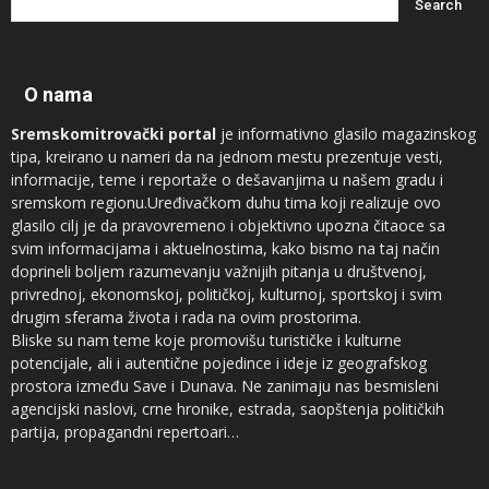
O nama
Sremskomitrovački portal
je informativno glasilo magazinskog
tipa, kreirano u nameri da na jednom mestu prezentuje vesti,
informacije, teme i reportaže o dešavanjima u našem gradu i
sremskom regionu.Uređivačkom duhu tima koji realizuje ovo
glasilo cilj je da pravovremeno i objektivno upozna čitaoce sa
svim informacijama i aktuelnostima, kako bismo na taj način
doprineli boljem razumevanju važnijih pitanja u društvenoj,
privrednoj, ekonomskoj, političkoj, kulturnoj, sportskoj i svim
drugim sferama života i rada na ovim prostorima.
Bliske su nam teme koje promovišu turističke i kulturne
potencijale, ali i autentične pojedince i ideje iz geografskog
prostora između Save i Dunava. Ne zanimaju nas besmisleni
agencijski naslovi, crne hronike, estrada, saopštenja političkih
partija, propagandni repertoari…
Novinari koji sarađuju sa
Sremskomitrovačkim portalom
sam su