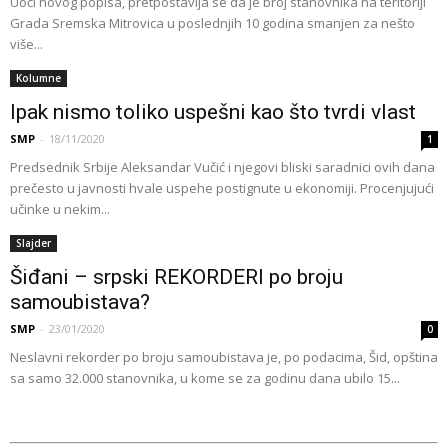
Uoči novog popisa, pretpostavlja se da je broj stanovnika na teritoriji
Grada Sremska Mitrovica u poslednjih 10 godina smanjen za nešto
više...
Kolumne
Ipak nismo toliko uspešni kao što tvrdi vlast
SMP
-
18/11/2020
1
Predsednik Srbije Aleksandar Vučić i njegovi bliski saradnici ovih dana
prečesto u javnosti hvale uspehe postignute u ekonomiji. Procenjujući
učinke u nekim...
Slajder
Šiđani – srpski REKORDERI po broju
samoubistava?
SMP
-
23/01/2020
0
Neslavni rekorder po broju samoubistava je, po podacima, Šid, opština
sa samo 32.000 stanovnika, u kome se za godinu dana ubilo 15...