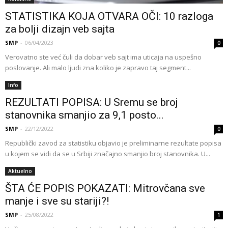
STATISTIKA KOJA OTVARA OČI: 10 razloga
za bolji dizajn veb sajta
SMP
-
06/04/2023
0
Verovatno ste već čuli da dobar veb sajt ima uticaja na uspešno
poslovanje. Ali malo ljudi zna koliko je zapravo taj segment...
Info
REZULTATI POPISA: U Sremu se broj
stanovnika smanjio za 9,1 posto...
SMP
-
22/12/2022
0
Republički zavod za statistiku objavio je preliminarne rezultate popisa
u kojem se vidi da se u Srbiji značajno smanjio broj stanovnika. U...
Aktuelno
ŠTA ĆE POPIS POKAZATI: Mitrovčana sve
manje i sve su stariji?!
SMP
-
25/08/2022
1