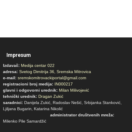
Impresum
Izdavač:
Medija centar 022
adresa:
Svetog Dimitrija 36, Sremska Mitrovica
e-mail:
sremskomitrovackiportal@gmail.com
registracioni broj medija:
IN000217
glavni i odgovorni urednik:
Milan Milivojević
tehnički urednik:
Dragan Zukić
saradnici:
Danijela Zukić, Radoslav Nešić, Srbijanka Stanković,
Ljiljana Bugarin, Katarina Nikolić
administrator društvenih mreža:
Milenko Pile Samardžić