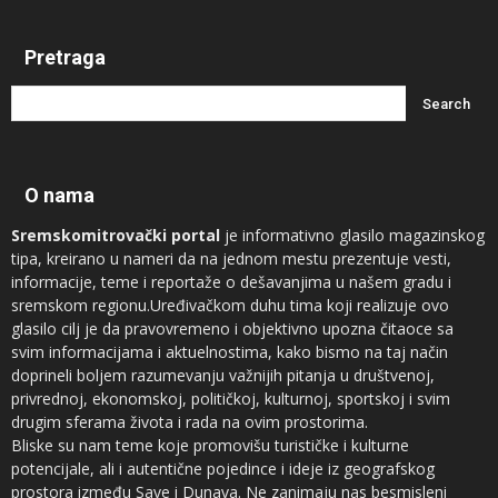
Pretraga
O nama
Sremskomitrovački portal
je informativno glasilo magazinskog
tipa, kreirano u nameri da na jednom mestu prezentuje vesti,
informacije, teme i reportaže o dešavanjima u našem gradu i
sremskom regionu.Uređivačkom duhu tima koji realizuje ovo
glasilo cilj je da pravovremeno i objektivno upozna čitaoce sa
svim informacijama i aktuelnostima, kako bismo na taj način
doprineli boljem razumevanju važnijih pitanja u društvenoj,
privrednoj, ekonomskoj, političkoj, kulturnoj, sportskoj i svim
drugim sferama života i rada na ovim prostorima.
Bliske su nam teme koje promovišu turističke i kulturne
potencijale, ali i autentične pojedince i ideje iz geografskog
prostora između Save i Dunava. Ne zanimaju nas besmisleni