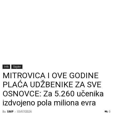
Info
Slajder
MITROVICA I OVE GODINE
PLAĆA UDŽBENIKE ZA SVE
OSNOVCE: Za 5.260 učenika
izdvojeno pola miliona evra
By
SMP
-
03/07/2026
0