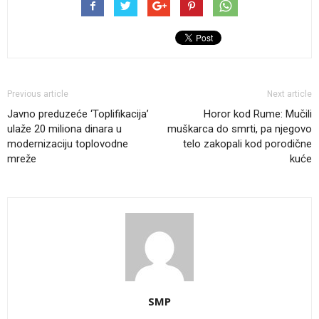
Previous article
Next article
Javno preduzeće ‘Toplifikacija’
Horor kod Rume: Mučili
ulaže 20 miliona dinara u
muškarca do smrti, pa njegovo
modernizaciju toplovodne
telo zakopali kod porodične
mreže
kuće
SMP