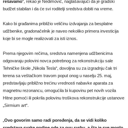
rešavamo
“, rekao je Nedimović, naglašavajući da je gradski
budžet stabilan i da će svi roditelji sredstva dobiti na vreme.
Kako bi građanima približio veličinu izdvajanja za besplatne
udžbenike, gradonačelnik je naveo nekoliko primera investicija
koje bi se mogle realizovati za isti iznos.
Prema njegovim rečima, sredstva namenjena udžbenicima
odgovaraju polovini novca potrebnog za rekonstrukciju sale
Tehničke škole „Nikola Tesla“, dovoljna su za izgradnju čak tri
terena sa veštačkom travom poput onog u naselju 25. maj,
predstavljaju približno trećinu vrednosti nabavke aparata za
magnetnu rezonancu, omogućila bi kupovinu pet novih vozila
Hitne pomoći ili pokrila polovinu troškova rekonstrukcije ustanove
„Sirmium art“.
„
Ovo govorim samo radi poređenja, da se vidi koliko
sredstava svake godine ode za ovu svrhu, a šta je sve moglo