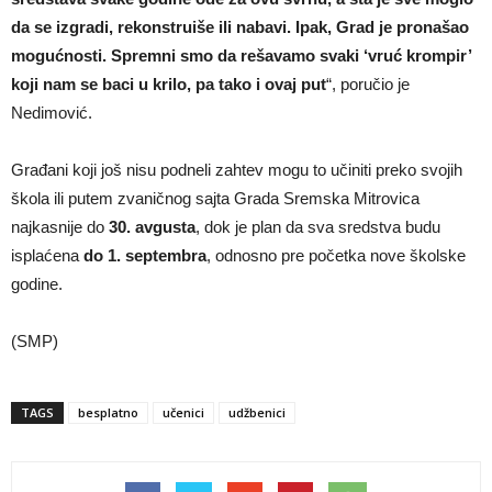
da se izgradi, rekonstruiše ili nabavi. Ipak, Grad je pronašao
mogućnosti. Spremni smo da rešavamo svaki ‘vruć krompir’
koji nam se baci u krilo, pa tako i ovaj put
“, poručio je
Nedimović.
Građani koji još nisu podneli zahtev mogu to učiniti preko svojih
škola ili putem zvaničnog sajta Grada Sremska Mitrovica
najkasnije do
30. avgusta
, dok je plan da sva sredstva budu
isplaćena
do 1. septembra
, odnosno pre početka nove školske
godine.
(SMP)
TAGS
besplatno
učenici
udžbenici