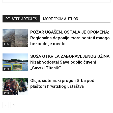
RELATED ARTICLES
MORE FROM AUTHOR
POŽAR UGAŠEN, OSTALA JE OPOMENA:
Regionalna deponija mora postati mnogo
bezbednije mesto
Info
SUŠA OTKRILA ZABORAVLJENOG DŽINA:
Nizak vodostaj Save ogolio čuveni
„Savski Titanik“
Info
Oluja, sistemski progon Srba pod
plaštom hrvatskog ustaštva
Info