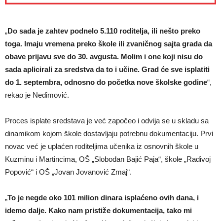
„
Do sada je zahtev podnelo 5.110 roditelja, ili nešto preko
toga. Imaju vremena preko škole ili zvaničnog sajta grada da
obave prijavu sve do 30. avgusta. Molim i one koji nisu do
sada aplicirali za sredstva da to i učine. Grad će sve isplatiti
do 1. septembra, odnosno do početka nove školske godine
“,
rekao je Nedimović.
Proces isplate sredstava je već započeo i odvija se u skladu sa
dinamikom kojom škole dostavljaju potrebnu dokumentaciju. Prvi
novac već je uplaćen roditeljima učenika iz osnovnih škole u
Kuzminu i Martincima, OŠ „Slobodan Bajić Paja“, škole „Radivoj
Popović“ i OŠ „Jovan Jovanović Zmaj“.
„
To je negde oko 101 milion dinara isplaćeno ovih dana, i
idemo dalje. Kako nam pristiže dokumentacija, tako mi