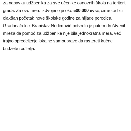
za nabavku udžbenika za sve učenike osnovnih škola na teritoriji
grada. Za ovu meru izdvojeno je oko
500.000 evra
, čime će biti
olakšan početak nove školske godine za hiljade porodica.
Gradonačelnik Branislav Nedimović potvrdio je putem društvenih
mreža da pomoć za udžbenike nije bila jednokratna mera, već
trajno opredeljenje lokalne samouprave da rastereti kućne
budžete roditelja.