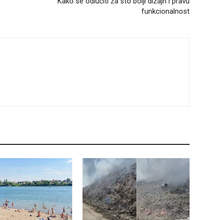
Kako se odlučiti za što bolji dizajn i pravu
funkcionalnost