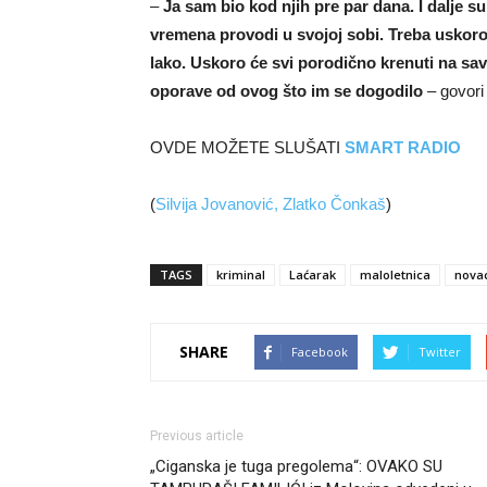
–
Ja sam bio kod njih pre par dana. I dalje su
vremena provodi u svojoj sobi. Treba uskoro 
lako. Uskoro će svi porodično krenuti na sa
oporave od ovog što im se dogodilo
– govori
OVDE MOŽETE SLUŠATI
SMART RADIO
(
Silvija Jovanović, Zlatko Čonkaš
)
TAGS
kriminal
Laćarak
maloletnica
nova
SHARE
Facebook
Twitter
Previous article
„Ciganska je tuga pregolema“: OVAKO SU