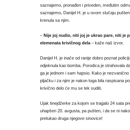
saznajemo, pronađen i priveden, međutim odma
saznajemo, Danijel H. je u ovom slučaju pušten 
krenula sa njim.
–
Nije joj nudio, niti joj je ukrao pare, niti 
elemenata krivičnog dela
– kaže naš izvor.
Danijel H. je inače od ranije dobro poznat polici
odjeknula kao bomba. Porodica je strahovala da ć
ga je jednom i sam hapsio. Kako je nezvanično 
pljačku i za njim je nakon toga bila raspisana po
krivično delo će mu se tek suditi.
Ujak tinejdžerke za kojom se tragalo 24 sata pr
uhapšen 20. avgusta, pa pušten, i da se ni nakon 
pretukao druga njegove sinovice!