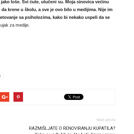
 jako loše. Svi ćute, utučeni su. Moja sinovica većinu
da krene u školu, a sve je ovo bilo u medijima. Nije im
vetovanje sa psiholozima, kako bi nekako uspeli da se
 ujak za medije.
c
Next article
RAZMIŠLJATE O RENOVIRANJU KUPATILA?