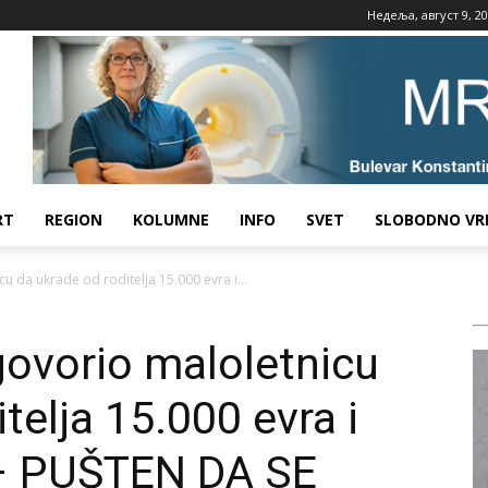
Недеља, август 9, 2
RT
REGION
KOLUMNE
INFO
SVET
SLOBODNO VR
cu da ukrade od roditelja 15.000 evra i...
agovorio maloletnicu
telja 15.000 evra i
 – PUŠTEN DA SE