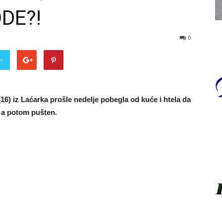
DE?!
0
er
 (16) iz Laćarka prošle nedelje pobegla od kuće i htela da
 a potom pušten.