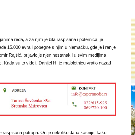
anima reda, a za njim je bila raspisana i poternica, je
ade 15.000 evra i pobegne s njim u Nemačku, gde je i ranije
mir Rajšić, prijavio je njen nestanak i u svim medijima
. Kada su to videli, Danijel H. je maloletnicu vratio nazad
e raspisana potraga. On je nekoliko dana kasnije, kako