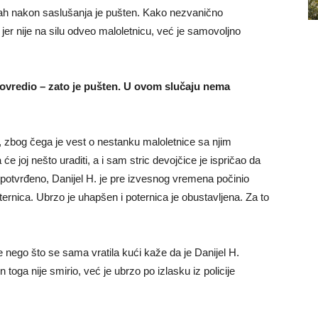
h nakon saslušanja je pušten. Kako nezvanično
jer nije na silu odveo maloletnicu, već je samovoljno
je povredio – zato je pušten. U ovom slučaju nema
ji, zbog čega je vest o nestanku maloletnice sa njim
e joj nešto uraditi, a i sam stric devojčice je ispričao da
potvrđeno, Danijel H. je pre izvesnog vremena počinio
ternica. Ubrzo je uhapšen i poternica je obustavljena. Za to
e nego što se sama vratila kući kaže da je Danijel H.
toga nije smirio, već je ubrzo po izlasku iz policije