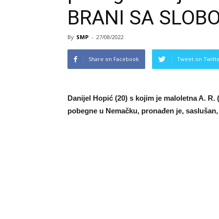
BRANI SA SLOBO
By
SMP
-
27/08/2022
Share on Facebook
Tweet on Twitt
Danijel Hopić (20) s kojim je maloletna A. R.
pobegne u Nemačku, pronađen je, saslušan,