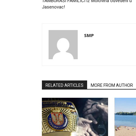
TAMBURAŠI FAMILIĆI iz Molovina odvedeni u
Jasenovac!
SMP
RELATED ARTICLES
MORE FROM AUTHOR