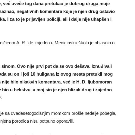
e, već uveče tog dana pretukao je dobrog druga moje
 saznao, negativnih komentara koje je njen drug ostavio
 za to je prijavljen policiji, ali i dalje nije uhapšen i
ojčicom A. R. ide zajedno u Medicinsku školu je objasnio o
 sinom. Ovo nije prvi put da se ovo dešava. Iznuđivali
sada su on i još 10 huligana iz ovog mesta pretukli mog
 nije bilo nikakvih komentara, već je H. D. ljubomoran
e bio u bekstvu, a moj sin je njen blizak drug i zajedno
P.
ja je sa dvadesetogodišnjim momkom prošle nedelje pobegla,
 njena porodica nisu potpuno oporavili.