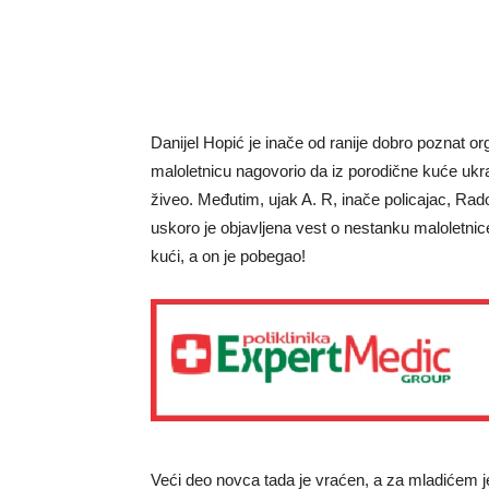
Danijel Hopić je inače od ranije dobro poznat org
maloletnicu nagovorio da iz porodične kuće ukr
živeo. Međutim, ujak A. R, inače policajac, Rado
uskoro je objavljena vest o nestanku maloletnice
kući, a on je pobegao!
Veći deo novca tada je vraćen, a za mladićem j