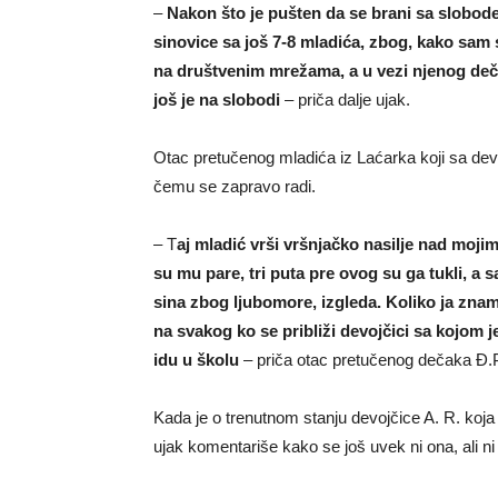
–
Nakon što je pušten da se brani sa slobod
sinovice sa još 7-8 mladića, zbog, kako sam
na društvenim mrežama, a u vezi njenog dečka. I
još je na slobodi
– priča dalje ujak.
Otac pretučenog mladića iz Laćarka koji sa dev
čemu se zapravo radi.
– T
aj mladić vrši vršnjačko nasilje nad mojim
su mu pare, tri puta pre ovog su ga tukli, a 
sina zbog ljubomore, izgleda. Koliko ja znam
na svakog ko se približi devojčici sa kojom j
idu u školu
– priča otac pretučenog dečaka Đ.
Kada je o trenutnom stanju devojčice A. R. ko
ujak komentariše kako se još uvek ni ona, ali ni