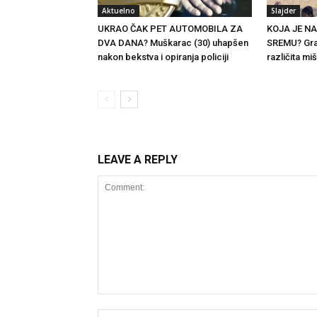
Aktuelno
Slajder
UKRAO ČAK PET AUTOMOBILA ZA
KOJA JE N
DVA DANA? Muškarac (30) uhapšen
SREMU? Gra
nakon bekstva i opiranja policiji
različita miš
LEAVE A REPLY