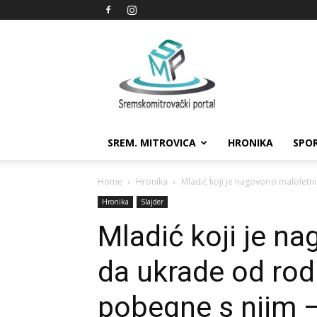
Sremskomitrovački
portal
SREM. MITROVICA
HRONIKA
SPO
Home
Hronika
Mladić koji je nagovorio maloletni
Hronika
Slajder
Mladić koji je n
da ukrade od rodi
pobegne s njim