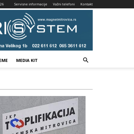
026
Servisne informacije
Važni telefoni
Kontakt
EME
MEDIA KIT