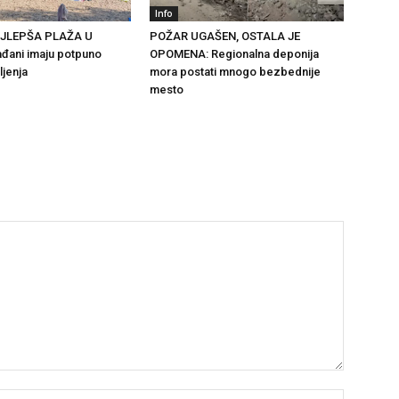
Info
AJLEPŠA PLAŽA U
POŽAR UGAŠEN, OSTALA JE
đani imaju potpuno
OPOMENA: Regionalna deponija
ljenja
mora postati mnogo bezbednije
mesto