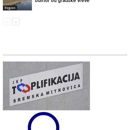
odmor od gradske vreve
Region