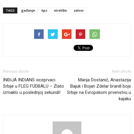
TAGS
gađanje
kpz
strelište
zatvor
Previous article
Next article
INĐIJA INDIANS viceprvaci
Marija Dostanić, Anastazija
Srbije u FLEG FUDBALU – Zlato
Bajuk i Bojan Zdelar branili boje
izmaklo u poslednjoj sekundi!
Srbije na Evropskom prvenstvu u
kajaku