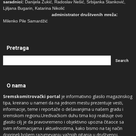
saradnici:
Danijela Zukić, Radoslav Nešić, Srbijanka Stanković,
Ljiljana Bugarin, Katarina Nikolić
administrator društvenih mreža:
Milenko Pile Samardžić
Pretraga
O nama
Sremskomitrovački portal
je informativno glasilo magazinskog
tipa, kreirano u nameri da na jednom mestu prezentuje vesti,
informacije, teme i reportaže o dešavanjima u našem gradu i
sremskom regionu.Uređivačkom duhu tima koji realizuje ovo
glasilo cilj je da pravovremeno i objektivno upozna čitaoce sa
svim informacijama i aktuelnostima, kako bismo na taj način
doprineli boljem razumevanju važnijih pitanja u društvenoj,