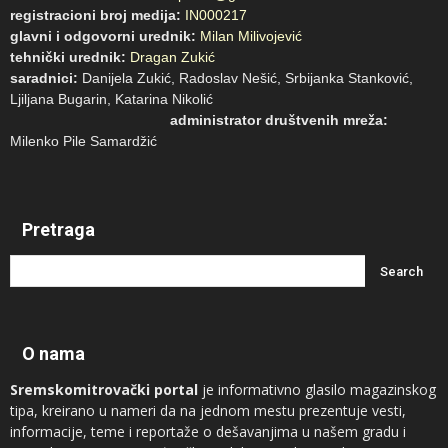
registracioni broj medija:
IN000217
glavni i odgovorni urednik:
Milan Milivojević
tehnički urednik:
Dragan Zukić
saradnici:
Danijela Zukić, Radoslav Nešić, Srbijanka Stanković,
Ljiljana Bugarin, Katarina Nikolić
administrator društvenih mreža:
Milenko Pile Samardžić
Pretraga
O nama
Sremskomitrovački portal
je informativno glasilo magazinskog
tipa, kreirano u nameri da na jednom mestu prezentuje vesti,
informacije, teme i reportaže o dešavanjima u našem gradu i