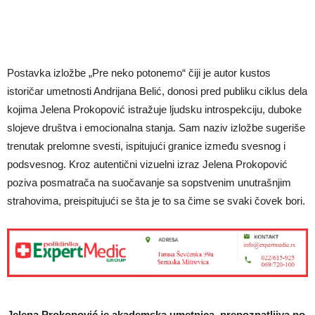
Postavka izložbe „Pre neko potonemo“ čiji je autor kustos
istoričar umetnosti Andrijana Belić, donosi pred publiku ciklus dela
kojima Jelena Prokopović istražuje ljudsku introspekciju, duboke
slojeve društva i emocionalna stanja. Sam naziv izložbe sugeriše
trenutak prelomne svesti, ispitujući granice između svesnog i
podsvesnog. Kroz autentični vizuelni izraz Jelena Prokopović
poziva posmatrača na suočavanje sa sopstvenim unutrašnjim
strahovima, preispitujući se šta je to sa čime se svaki čovek bori.
Jelena Prokopović je akademska umetnica, prepoznatljiva po