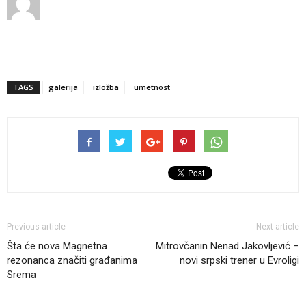
TAGS
galerija
izložba
umetnost
Previous article
Next article
Šta će nova Magnetna
Mitrovčanin Nenad Jakovljević –
rezonanca značiti građanima
novi srpski trener u Evroligi
Srema