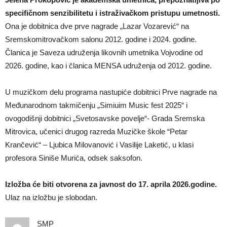
specifičnom senzibilitetu i istraživačkom pristupu umetnosti.
Ona je dobitnica dve prve nagrade „Lazar Vozarević“ na
Sremskomitrovačkom salonu 2012. godine i 2024. godine.
Članica je Saveza udruženja likovnih umetnika Vojvodine od
2026. godine, kao i članica MENSA udruženja od 2012. godine.
U muzičkom delu programa nastupiće dobitnici Prve nagrade na
Međunarodnom takmičenju „Simiuim Music fest 2025“ i
ovogodišnji dobitnici „Svetosavske povelje“- Grada Sremska
Mitrovica, učenici drugog razreda Muzičke škole “Petar
Krančević“ – Ljubica Milovanović i Vasilije Laketić, u klasi
profesora Siniše Murića, odsek saksofon.
Izložba će biti otvorena za javnost do 17. aprila 2026.godine.
Ulaz na izložbu je slobodan.
SMP