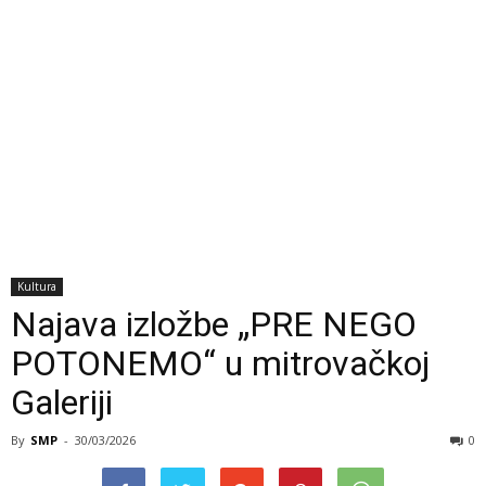
Kultura
Najava izložbe „PRE NEGO
POTONEMO“ u mitrovačkoj
Galeriji
By
SMP
-
30/03/2026
0