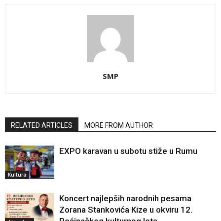
SMP
RELATED ARTICLES
MORE FROM AUTHOR
EXPO karavan u subotu stiže u Rumu
Kultura
Koncert najlepših narodnih pesama
Zorana Stankovića Kize u okviru 12.
Pećinačkog kulturnog leta