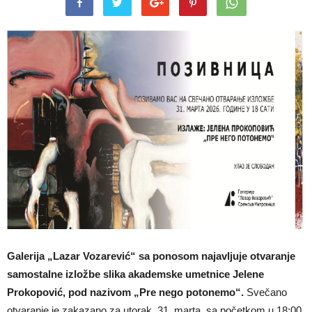
Galerija „Lazar Vozarević“ sa ponosom najavljuje otvaranje
samostalne izložbe slika akademske umetnice Jelene
Prokopović, pod nazivom „Pre nego potonemo“.
Svečano
otvaranje je zakazano za utorak, 31. marta, sa početkom u 18:00