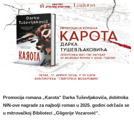
Promocija romana „Karota“ Darka Tuševljakovića, dobitnika
NIN-ove nagrade za najbolji roman u 2025. godini održaće se
u mitrovačkoj Biblioteci „Gligorije Vozarović“.