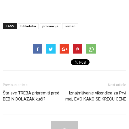
TAGS
biblioteka
promocija
roman
Previous article
Next article
Šta sve TREBA pripremiti pred
Iznajmljivanje vikendica za Prvi
BEBIN DOLAZAK kući?
maj, EVO KAKO SE KREĆU CENE