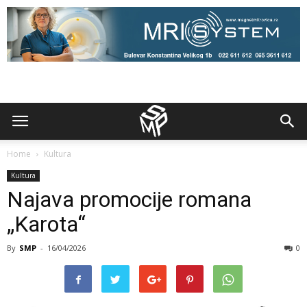
Home
Kultura
Kultura
Najava promocije romana
„Karota“
By
SMP
-
16/04/2026
0