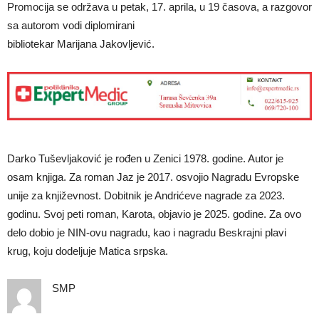
Promocija se održava u petak, 17. aprila, u 19 časova, a razgovor
sa autorom vodi diplomirani
bibliotekar Marijana Jakovljević.
Darko Tuševljaković je rođen u Zenici 1978. godine. Autor je
osam knjiga. Za roman Jaz je 2017. osvojio Nagradu Evropske
unije za književnost. Dobitnik je Andrićeve nagrade za 2023.
godinu. Svoj peti roman, Karota, objavio je 2025. godine. Za ovo
delo dobio je NIN-ovu nagradu, kao i nagradu Beskrajni plavi
krug, koju dodeljuje Matica srpska.
SMP