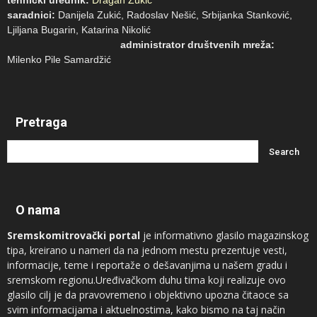
saradnici:
Danijela Zukić, Radoslav Nešić, Srbijanka Stanković,
Ljiljana Bugarin, Katarina Nikolić
administrator društvenih mreža:
Milenko Pile Samardžić
Pretraga
O nama
Sremskomitrovački portal
je informativno glasilo magazinskog
tipa, kreirano u nameri da na jednom mestu prezentuje vesti,
informacije, teme i reportaže o dešavanjima u našem gradu i
sremskom regionu.Uređivačkom duhu tima koji realizuje ovo
glasilo cilj je da pravovremeno i objektivno upozna čitaoce sa
svim informacijama i aktuelnostima, kako bismo na taj način