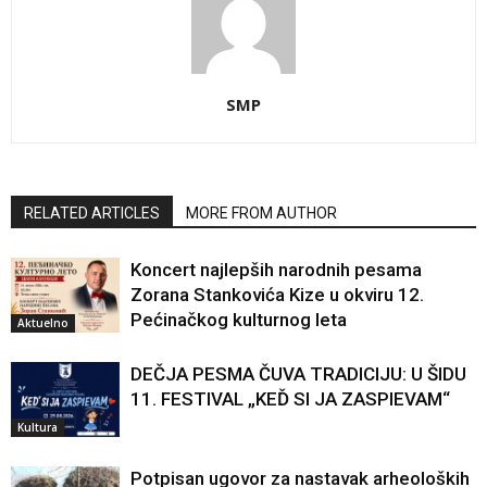
SMP
RELATED ARTICLES
MORE FROM AUTHOR
Koncert najlepših narodnih pesama
Zorana Stankovića Kize u okviru 12.
Pećinačkog kulturnog leta
Aktuelno
DEČJA PESMA ČUVA TRADICIJU: U ŠIDU
11. FESTIVAL „KEĎ SI JA ZASPIEVAM“
Kultura
Potpisan ugovor za nastavak arheoloških