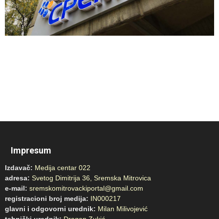
Impresum
Izdavač:
Medija centar 022
adresa:
Svetog Dimitrija 36, Sremska Mitrovica
e-mail:
sremskomitrovackiportal@gmail.com
registracioni broj medija:
IN000217
glavni i odgovorni urednik:
Milan Milivojević
tehnički urednik:
Dragan Zukić