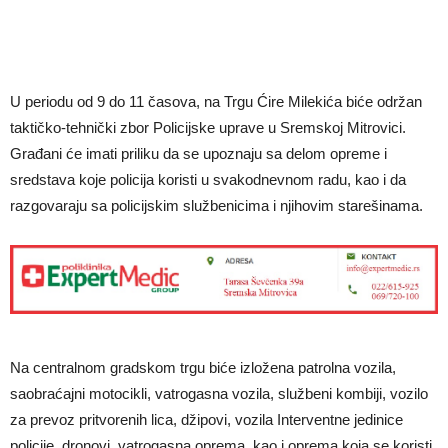
U periodu od 9 do 11 časova, na Trgu Ćire Milekića biće održan
taktičko-tehnički zbor Policijske uprave u Sremskoj Mitrovici.
Građani će imati priliku da se upoznaju sa delom opreme i
sredstava koje policija koristi u svakodnevnom radu, kao i da
razgovaraju sa policijskim službenicima i njihovim starešinama.
Na centralnom gradskom trgu biće izložena patrolna vozila,
saobraćajni motocikli, vatrogasna vozila, službeni kombiji, vozilo
za prevoz pritvorenih lica, džipovi, vozila Interventne jedinice
policije, dronovi, vatrogasna oprema, kao i oprema koja se koristi