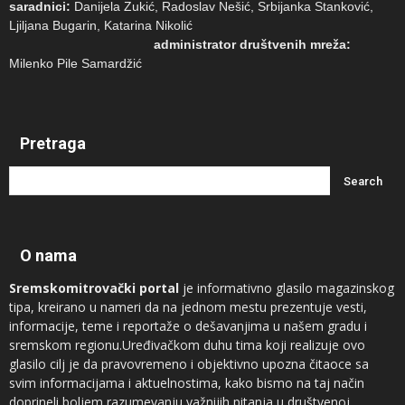
saradnici:
Danijela Zukić, Radoslav Nešić, Srbijanka Stanković,
Ljiljana Bugarin, Katarina Nikolić
administrator društvenih mreža:
Milenko Pile Samardžić
Pretraga
O nama
Sremskomitrovački portal
je informativno glasilo magazinskog
tipa, kreirano u nameri da na jednom mestu prezentuje vesti,
informacije, teme i reportaže o dešavanjima u našem gradu i
sremskom regionu.Uređivačkom duhu tima koji realizuje ovo
glasilo cilj je da pravovremeno i objektivno upozna čitaoce sa
svim informacijama i aktuelnostima, kako bismo na taj način
doprineli boljem razumevanju važnijih pitanja u društvenoj,