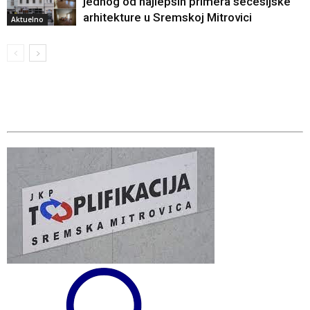
jednog od najlepših primera secesijske
arhitekture u Sremskoj Mitrovici
Aktuelno