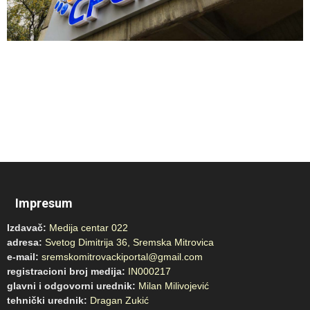
Impresum
Izdavač:
Medija centar 022
adresa:
Svetog Dimitrija 36, Sremska Mitrovica
e-mail:
sremskomitrovackiportal@gmail.com
registracioni broj medija:
IN000217
glavni i odgovorni urednik:
Milan Milivojević
tehnički urednik:
Dragan Zukić