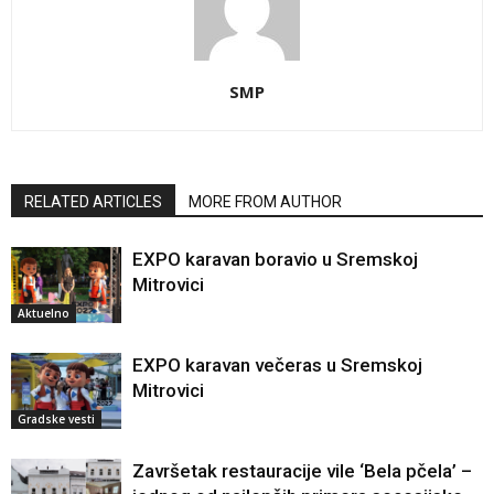
SMP
RELATED ARTICLES
MORE FROM AUTHOR
EXPO karavan boravio u Sremskoj
Mitrovici
Aktuelno
EXPO karavan večeras u Sremskoj
Mitrovici
Gradske vesti
Završetak restauracije vile ‘Bela pčela’ –