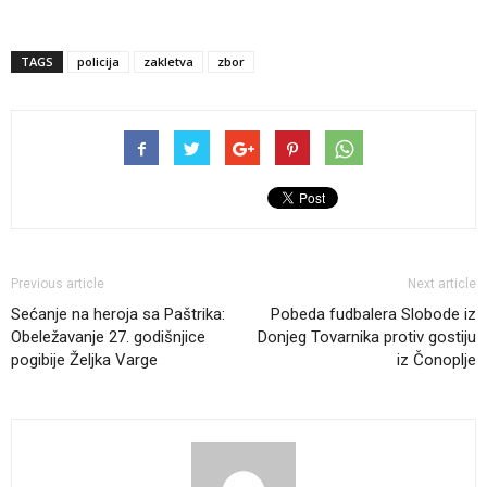
TAGS
policija
zakletva
zbor
Previous article
Next article
Sećanje na heroja sa Paštrika:
Pobeda fudbalera Slobode iz
Obeležavanje 27. godišnjice
Donjeg Tovarnika protiv gostiju
pogibije Željka Varge
iz Čonoplje