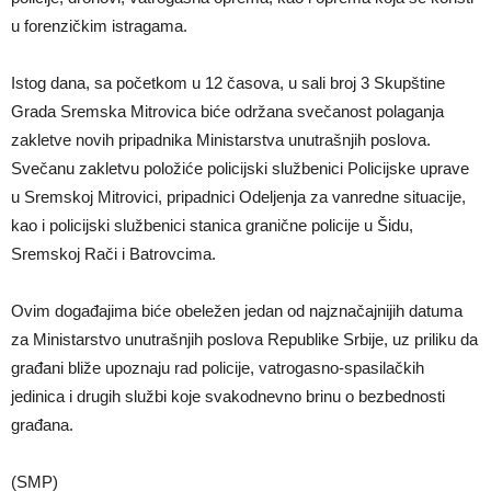
u forenzičkim istragama.
Istog dana, sa početkom u 12 časova, u sali broj 3 Skupštine
Grada Sremska Mitrovica biće održana svečanost polaganja
zakletve novih pripadnika Ministarstva unutrašnjih poslova.
Svečanu zakletvu položiće policijski službenici Policijske uprave
u Sremskoj Mitrovici, pripadnici Odeljenja za vanredne situacije,
kao i policijski službenici stanica granične policije u Šidu,
Sremskoj Rači i Batrovcima.
Ovim događajima biće obeležen jedan od najznačajnijih datuma
za Ministarstvo unutrašnjih poslova Republike Srbije, uz priliku da
građani bliže upoznaju rad policije, vatrogasno-spasilačkih
jedinica i drugih službi koje svakodnevno brinu o bezbednosti
građana.
(SMP)