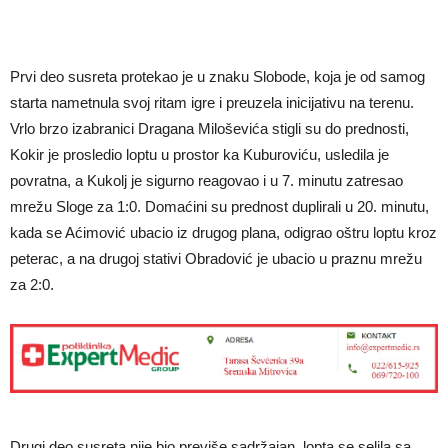
Prvi deo susreta protekao je u znaku Slobode, koja je od samog
starta nametnula svoj ritam igre i preuzela inicijativu na terenu.
Vrlo brzo izabranici Dragana Miloševića stigli su do prednosti,
Kokir je prosledio loptu u prostor ka Kuburoviću, usledila je
povratna, a Kukolj je sigurno reagovao i u 7. minutu zatresao
mrežu Sloge za 1:0. Domaćini su prednost duplirali u 20. minutu,
kada se Aćimović ubacio iz drugog plana, odigrao oštru loptu kroz
peterac, a na drugoj stativi Obradović je ubacio u praznu mrežu
za 2:0.
Drugi deo susreta nije bio previše sadržajan, lopta se selila sa