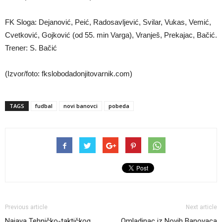
FK Sloga: Dejanović, Peić, Radosavljević, Svilar, Vukas, Vemić,
Cvetković, Gojković (od 55. min Varga), Vranješ, Prekajac, Bačić.
Trener: S. Bačić
(Izvor/foto: fkslobodadonjitovarnik.com)
TAGS
fudbal
novi banovci
pobeda
Previous article
Next article
Najava Tehničko-taktičkog
Omladinac iz Novih Banovaca