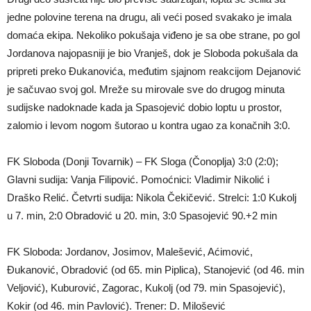
jedne polovine terena na drugu, ali veći posed svakako je imala
domaća ekipa. Nekoliko pokušaja viđeno je sa obe strane, po gol
Jordanova najopasniji je bio Vranješ, dok je Sloboda pokušala da
pripreti preko Đukanovića, međutim sjajnom reakcijom Dejanović
je sačuvao svoj gol. Mreže su mirovale sve do drugog minuta
sudijske nadoknade kada ja Spasojević dobio loptu u prostor,
zalomio i levom nogom šutorao u kontra ugao za konačnih 3:0.
FK Sloboda (Donji Tovarnik) – FK Sloga (Čonoplja) 3:0 (2:0);
Glavni sudija: Vanja Filipović. Pomoćnici: Vladimir Nikolić i
Draško Relić. Četvrti sudija: Nikola Čekičević. Strelci: 1:0 Kukolj
u 7. min, 2:0 Obradović u 20. min, 3:0 Spasojević 90.+2 min
FK Sloboda: Jordanov, Josimov, Malešević, Aćimović,
Đukanović, Obradović (od 65. min Piplica), Stanojević (od 46. min
Veljović), Kuburović, Zagorac, Kukolj (od 79. min Spasojević),
Kokir (od 46. min Pavlović). Trener: D. Milošević