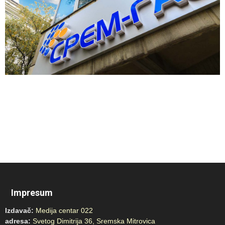
Impresum
Izdavač:
Medija centar 022
adresa:
Svetog Dimitrija 36, Sremska Mitrovica