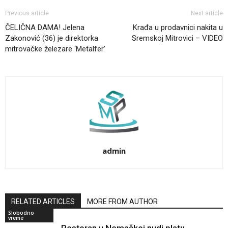
Previous article
Next article
ČELIČNA DAMA! Jelena
Krađa u prodavnici nakita u
Zakonović (36) je direktorka
Sremskoj Mitrovici – VIDEO
mitrovačke železare ‘Metalfer’
admin
RELATED ARTICLES
MORE FROM AUTHOR
Slobodno
vreme
Restoran u Nemačkoj nudi platu