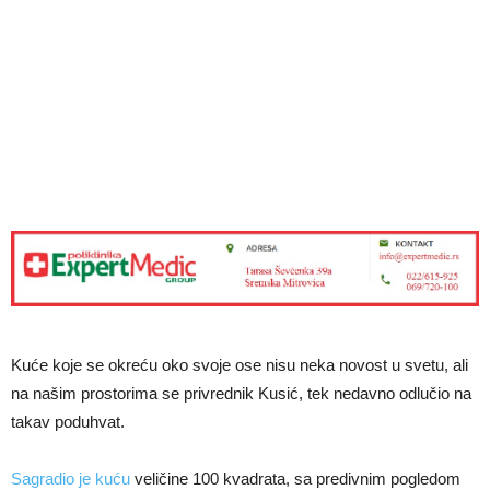
Kuće koje se okreću oko svoje ose nisu neka novost u svetu, ali
na našim prostorima se privrednik Kusić, tek nedavno odlučio na
takav poduhvat.
Sagradio je kuću
veličine 100 kvadrata, sa predivnim pogledom