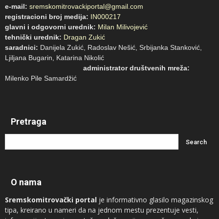
e-mail:
sremskomitrovackiportal@gmail.com
registracioni broj medija:
IN000217
glavni i odgovorni urednik:
Milan Milivojević
tehnički urednik:
Dragan Zukić
saradnici:
Danijela Zukić, Radoslav Nešić, Srbijanka Stanković,
Ljiljana Bugarin, Katarina Nikolić
administrator društvenih mreža:
Milenko Pile Samardžić
Pretraga
O nama
Sremskomitrovački portal
je informativno glasilo magazinskog
tipa, kreirano u nameri da na jednom mestu prezentuje vesti,