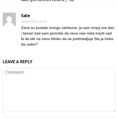
Sale
26/09/2022 at 10:40
Zene su postale mnogo zahtevne, ja sam mojoj sve dao
i taman kad sam pomislio da nece vise nista traziti sad
bi da ide na nano kliniku da se podmladjuje.Sta ja treba
da radim?
LEAVE A REPLY