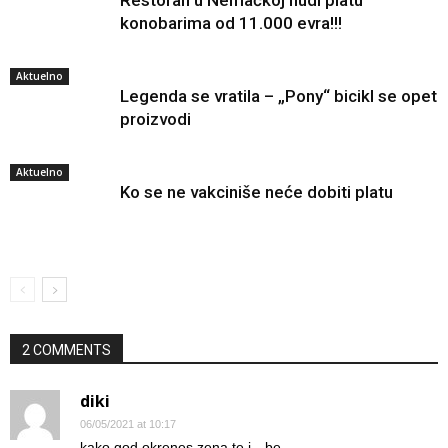
konobarima od 11.000 evra!!!
Aktuelno
Legenda se vratila – „Pony“ bicikl se opet
proizvodi
Aktuelno
Ko se ne vakciniše neće dobiti platu
2 COMMENTS
diki
06/05/2021 at 10:17
kako god okrenes zena te j…be