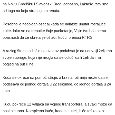
na Novu Gradišku i Slavonski Brod, odnosno, Laktaše, zavisno
od toga na koju stranu je okrenuta.
Posebno je neobičan osećaj kada se nalazite unutar rotirajuće
kuće. Iako se na trenutke čuje pucketanje, Vojin tvrdi da nema
opasnosti da će okretanje oštetiti kuću, prenosi RTRS.
A razlog što se odlučio na ovakav poduhvat je da udovolji željama
svoje supruge, koja nije mogla da se odluči da li želi da ima
pogled na put ili ne.
Kuća se okreće uz pomoć struje, a brzina rotiranja može da se
podešava od jednog obrtaja u 22 sekunde, do jednog obrtaja u 24
sata.
Kuću pokreće 12 valjaka sa vojnog transportera, a svaki može da
nosi pet tona. Kompletna kuća, kada se useli, biće teška oko