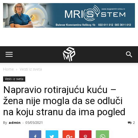
Home
Vesti iz sveta
Vesti iz sveta
Napravio rotirajuću kuću –
žena nije mogla da se odluči
na koju stranu da ima pogled
By
admin
-
05/05/2021
2