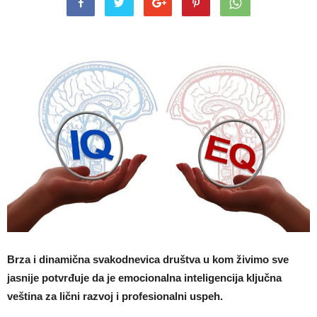
Brza i dinamična svakodnevica društva u kom živimo sve
jasnije potvrđuje da je emocionalna inteligencija ključna
veština za lični razvoj i profesionalni uspeh.