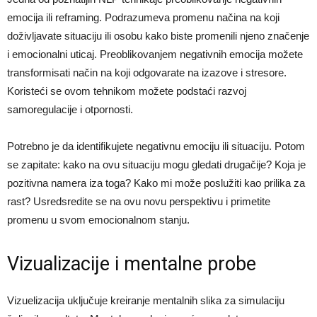
emocija ili reframing. Podrazumeva promenu načina na koji
doživljavate situaciju ili osobu kako biste promenili njeno značenje
i emocionalni uticaj. Preoblikovanjem negativnih emocija možete
transformisati način na koji odgovarate na izazove i stresore.
Koristeći se ovom tehnikom možete podstaći razvoj
samoregulacije i otpornosti.
Potrebno je da identifikujete negativnu emociju ili situaciju. Potom
se zapitate: kako na ovu situaciju mogu gledati drugačije? Koja je
pozitivna namera iza toga? Kako mi može poslužiti kao prilika za
rast? Usredsredite se na ovu novu perspektivu i primetite
promenu u svom emocionalnom stanju.
Vizualizacije i mentalne probe
Vizuelizacija uključuje kreiranje mentalnih slika za simulaciju