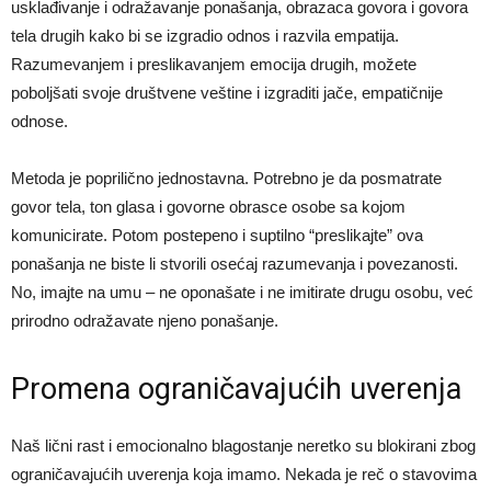
usklađivanje i odražavanje ponašanja, obrazaca govora i govora
tela drugih kako bi se izgradio odnos i razvila empatija.
Razumevanjem i preslikavanjem emocija drugih, možete
poboljšati svoje društvene veštine i izgraditi jače, empatičnije
odnose.
Metoda je poprilično jednostavna. Potrebno je da posmatrate
govor tela, ton glasa i govorne obrasce osobe sa kojom
komunicirate. Potom postepeno i suptilno “preslikajte” ova
ponašanja ne biste li stvorili osećaj razumevanja i povezanosti.
No, imajte na umu – ne oponašate i ne imitirate drugu osobu, već
prirodno odražavate njeno ponašanje.
Promena ograničavajućih uverenja
Naš lični rast i emocionalno blagostanje neretko su blokirani zbog
ograničavajućih uverenja koja imamo. Nekada je reč o stavovima