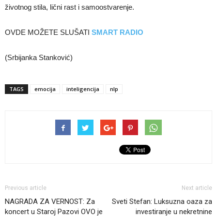
životnog stila, lični rast i samoostvarenje.
OVDE MOŽETE SLUŠATI
SMART RADIO
(Srbijanka Stanković)
TAGS
emocija
inteligencija
nlp
Previous article
Next article
NAGRADA ZA VERNOST: Za
Sveti Stefan: Luksuzna oaza za
koncert u Staroj Pazovi OVO je
investiranje u nekretnine