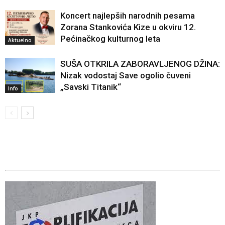
Koncert najlepših narodnih pesama
Zorana Stankovića Kize u okviru 12.
Pećinačkog kulturnog leta
Aktuelno
SUŠA OTKRILA ZABORAVLJENOG DŽINA:
Nizak vodostaj Save ogolio čuveni
„Savski Titanik“
Info