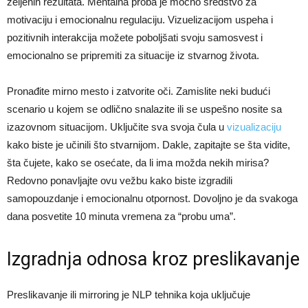
željenih rezultata. Mentalna proba je moćno sredstvo za
motivaciju i emocionalnu regulaciju. Vizuelizacijom uspeha i
pozitivnih interakcija možete poboljšati svoju samosvest i
emocionalno se pripremiti za situacije iz stvarnog života.
Pronađite mirno mesto i zatvorite oči. Zamislite neki budući
scenario u kojem se odlično snalazite ili se uspešno nosite sa
izazovnom situacijom. Uključite sva svoja čula u
vizualizaciju
kako biste je učinili što stvarnijom. Dakle, zapitajte se šta vidite,
šta čujete, kako se osećate, da li ima možda nekih mirisa?
Redovno ponavljajte ovu vežbu kako biste izgradili
samopouzdanje i emocionalnu otpornost. Dovoljno je da svakoga
dana posvetite 10 minuta vremena za “probu uma”.
Izgradnja odnosa kroz preslikavanje
Preslikavanje ili mirroring je NLP tehnika koja uključuje