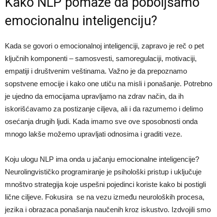
Kako NLP pomaže da poboljšamo
emocionalnu inteligenciju?
Kada se govori o emocionalnoj inteligenciji, zapravo je reč o pet
ključnih komponenti – samosvesti, samoregulaciji, motivaciji,
empatiji i društvenim veštinama. Važno je da prepoznamo
sopstvene emocije i kako one utiču na misli i ponašanje. Potrebno
je ujedno da emocijama upravljamo na zdrav način, da ih
iskorišćavamo za postizanje ciljeva, ali i da razumemo i delimo
osećanja drugih ljudi. Kada imamo sve ove sposobnosti onda
mnogo lakše možemo upravljati odnosima i graditi veze.
Koju ulogu NLP ima onda u jačanju emocionalne inteligencije?
Neurolingvističko programiranje je psihološki pristup i uključuje
mnoštvo strategija koje uspešni pojedinci koriste kako bi postigli
lične ciljeve. Fokusira se na vezu između neuroloških procesa,
jezika i obrazaca ponašanja naučenih kroz iskustvo. Izdvojili smo