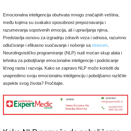
Emocionalna inteligencija obuhvata mnogo značajnih veština,
među kojima su svakako sposobnost prepoznavanja i
razumevanja sopstvenih emocija, ali i upravljanja njima.
Predstavlja osnovu za izgradnju zdravih veza i odnosa, razumno
odlučivanje i efikasno suočavanje i nošenje sa
stresom
.
Neurolingvističko programiranje (NLP) nudi moćan skup alata i
tehnika za poboljšanje emocionalne inteligencije i podsticanje
ličnog rasta i razvoja. Kako se zapravo NLP može koristiti da
unapredimo svoju emocionalnu inteligenciju i poboljšamo različite
aspekte svog života? Pročitajte.