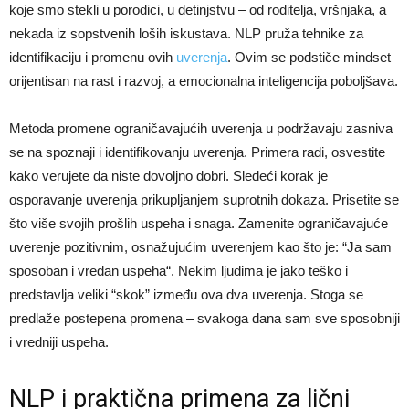
koje smo stekli u porodici, u detinjstvu – od roditelja, vršnjaka, a
nekada iz sopstvenih loših iskustava. NLP pruža tehnike za
identifikaciju i promenu ovih
uverenja
. Ovim se podstiče mindset
orijentisan na rast i razvoj, a emocionalna inteligencija poboljšava.
Metoda promene ograničavajućih uverenja u podržavaju zasniva
se na spoznaji i identifikovanju uverenja. Primera radi, osvestite
kako verujete da niste dovoljno dobri. Sledeći korak je
osporavanje uverenja prikupljanjem suprotnih dokaza. Prisetite se
što više svojih prošlih uspeha i snaga. Zamenite ograničavajuće
uverenje pozitivnim, osnažujućim uverenjem kao što je: “Ja sam
sposoban i vredan uspeha“. Nekim ljudima je jako teško i
predstavlja veliki “skok” između ova dva uverenja. Stoga se
predlaže postepena promena – svakoga dana sam sve sposobniji
i vredniji uspeha.
NLP i praktična primena za lični