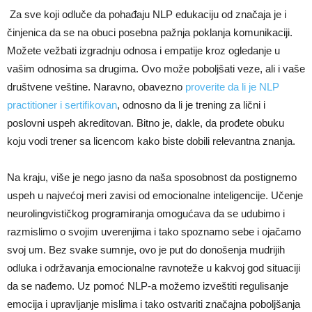
Za sve koji odluče da pohađaju NLP edukaciju od značaja je i
činjenica da se na obuci posebna pažnja poklanja komunikaciji.
Možete vežbati izgradnju odnosa i empatije kroz ogledanje u
vašim odnosima sa drugima. Ovo može poboljšati veze, ali i vaše
društvene veštine. Naravno, obavezno
proverite da li je NLP
practitioner i sertifikovan
, odnosno da li je trening za lični i
poslovni uspeh akreditovan. Bitno je, dakle, da prođete obuku
koju vodi trener sa licencom kako biste dobili relevantna znanja.
Na kraju, više je nego jasno da naša sposobnost da postignemo
uspeh u najvećoj meri zavisi od emocionalne inteligencije. Učenje
neurolingvističkog programiranja omogućava da se udubimo i
razmislimo o svojim uverenjima i tako spoznamo sebe i ojačamo
svoj um. Bez svake sumnje, ovo je put do donošenja mudrijih
odluka i održavanja emocionalne ravnoteže u kakvoj god situaciji
da se nađemo. Uz pomoć NLP-a možemo izveštiti regulisanje
emocija i upravljanje mislima i tako ostvariti značajna poboljšanja