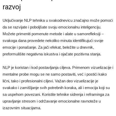
razvoj
Uključivanje NLP tehnika u svakodnevicu značajno može pomoći
da se razvijate i poboljšate svoju emocionalnu inteligenciju.
Možete primeniti pomenute metode i alate u samorefleksiji –
svakoga dana provedete nekoliko minuta identifikujući svoje
emocije i ponašanje. Za jači efekat, beležite u dnevnik,
preformulišite negativna iskustva i ojačate pozitivna stanja.
NLP je koristan i kod postavljanja ciljeva. Primenom vizuelizacije i
mentalne probe mogu se ne samo postaviti, već i postići kako
lični, tako i profesionalni ciljevi. Važan deo vizuelizacije je
svakako i zamišljanje svih potrebnih koraka, ali i emocija koji su
sa uspehom povezani. Koristite tehnike sidrenja i reframinga za
upravljanje stresom i održavanje emocionalne ravnoteže u
izazovnim situacijama.