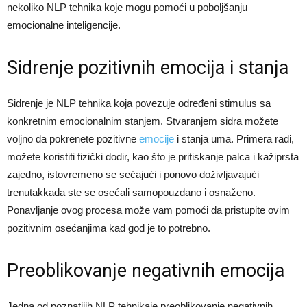
nekoliko NLP tehnika koje mogu pomoći u poboljšanju
emocionalne inteligencije.
Sidrenje pozitivnih emocija i stanja
Sidrenje je NLP tehnika koja povezuje određeni stimulus sa
konkretnim emocionalnim stanjem. Stvaranjem sidra možete
voljno da pokrenete pozitivne
emocije
i stanja uma. Primera radi,
možete koristiti fizički dodir, kao što je pritiskanje palca i kažiprsta
zajedno, istovremeno se sećajući i ponovo doživljavajući
trenutakkada ste se osećali samopouzdano i osnaženo.
Ponavljanje ovog procesa može vam pomoći da pristupite ovim
pozitivnim osećanjima kad god je to potrebno.
Preoblikovanje negativnih emocija
Jedna od poznatijih NLP tehnikaje preoblikovanje negativnih