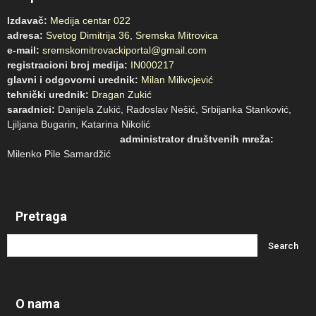
Izdavač:
Medija centar 022
adresa:
Svetog Dimitrija 36, Sremska Mitrovica
e-mail:
sremskomitrovackiportal@gmail.com
registracioni broj medija:
IN000217
glavni i odgovorni urednik:
Milan Milivojević
tehnički urednik:
Dragan Zukić
saradnici:
Danijela Zukić, Radoslav Nešić, Srbijanka Stanković,
Ljiljana Bugarin, Katarina Nikolić
administrator društvenih mreža:
Milenko Pile Samardžić
Pretraga
O nama