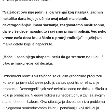
“
Na žalost ovo nije jedini sličaj vršnjačkog nasilja u zadnjih
nekoliko dana koje je učinio ovaj mlađi maloletnik,
devetogodišnjak. Imam saznanja, razgovaramo međusobno,
da je više dece napadnuto i svi smo prijavili policiji. Već neko
vreme naša deca idu u školu u pratnji roditelja
”, objašnjava
majka deteta koje je napadnuto.
„
Hoće li sada njega uhapsiti, neću da ga sretnem na ulici…
“
pitao je majku jedan od dečaka.
Uznemireni roditelji su zajedno sa drugim građanima preduzeli
korake i prijavili slučajeve policiji, zahtevajući hitno rešavanje
problema. Devetogodišnjak već nekoliko dana ne dolazi u školu u
koju je prebačen. Njegovi roditelji su nedostupni, a živi sa svojim
starim dedom i bakom. Ova situacija je dovela do niza problema
u njegovom svakodnevnom životu i ponašanju, koji uključuju