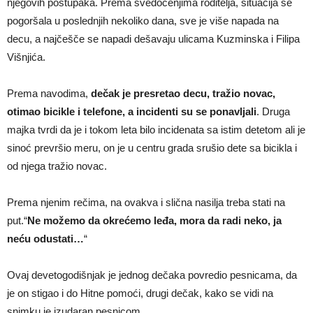
njegovih postupaka. Prema svedočenjima roditelja, situacija se
pogoršala u poslednjih nekoliko dana, sve je više napada na
decu, a najčešče se napadi dešavaju ulicama Kuzminska i Filipa
Višnjića.
Prema navodima,
dečak je presretao decu, tražio novac,
otimao bicikle i telefone, a incidenti su se ponavljali
. Druga
majka tvrdi da je i tokom leta bilo incidenata sa istim detetom ali je
sinoć prevršio meru, on je u centru grada srušio dete sa bicikla i
od njega tražio novac.
Prema njenim rečima, na ovakva i slična nasilja treba stati na
put.“
Ne možemo da okrećemo leđa, mora da radi neko, ja
neću odustati…
“
Ovaj devetogodišnjak je jednog dečaka povredio pesnicama, da
je on stigao i do Hitne pomoći, drugi dečak, kako se vidi na
snimku je izudaran pesnicom.