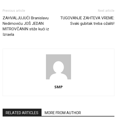
Previous article
Next article
ZAHVALJUJUĆI Branislavu
TUGOVANJE ZAHTEVA VREME:
Nedimoviću JOŠ JEDAN
Svaki gubitak treba ožaliti!
MITROVČANIN stiže kući iz
Izraela
SMP
RELATED ARTICLES
MORE FROM AUTHOR