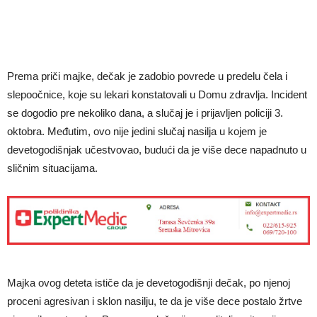
Prema priči majke, dečak je zadobio povrede u predelu čela i
slepoočnice, koje su lekari konstatovali u Domu zdravlja. Incident
se dogodio pre nekoliko dana, a slučaj je i prijavljen policiji 3.
oktobra. Međutim, ovo nije jedini slučaj nasilja u kojem je
devetogodišnjak učestvovao, budući da je više dece napadnuto u
sličnim situacijama.
Majka ovog deteta ističe da je devetogodišnji dečak, po njenoj
proceni agresivan i sklon nasilju, te da je više dece postalo žrtve