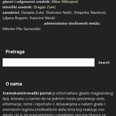
glavni i odgovorni urednik:
Milan Milivojević
tehnički urednik:
Dragan Zukić
saradnici:
Danijela Zukić, Radoslav Nešić, Srbijanka Stanković,
Ljiljana Bugarin, Katarina Nikolić
administrator društvenih mreža:
Milenko Pile Samardžić
Pretraga
O nama
Sremskomitrovački portal
je informativno glasilo magazinskog
tipa, kreirano u nameri da na jednom mestu prezentuje vesti,
informacije, teme i reportaže o dešavanjima u našem gradu i
sremskom regionu.Uređivačkom duhu tima koji realizuje ovo
glasilo cilj je da pravovremeno i objektivno upozna čitaoce sa