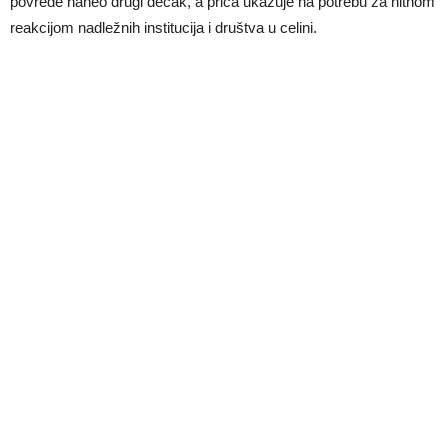
povrede naneo drugi dečak, a priča ukazuje na potrebu za hitnom
reakcijom nadležnih institucija i društva u celini.