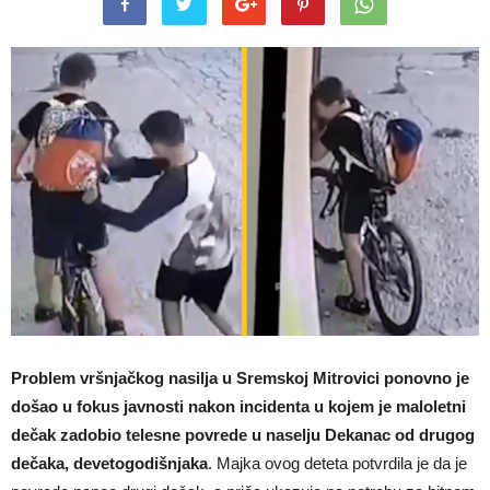
Problem vršnjačkog nasilja u Sremskoj Mitrovici ponovno je
došao u fokus javnosti nakon incidenta u kojem je maloletni
dečak zadobio telesne povrede u naselju Dekanac od drugog
dečaka, devetogodišnjaka
. Majka ovog deteta potvrdila je da je