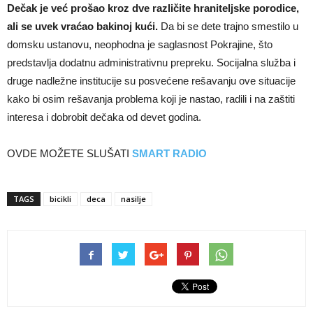
Dečak je već prošao kroz dve različite hraniteljske porodice,
ali se uvek vraćao bakinoj kući.
Da bi se dete trajno smestilo u
domsku ustanovu, neophodna je saglasnost Pokrajine, što
predstavlja dodatnu administrativnu prepreku. Socijalna služba i
druge nadležne institucije su posvećene rešavanju ove situacije
kako bi osim rešavanja problema koji je nastao, radili i na zaštiti
interesa i dobrobit dečaka od devet godina.
OVDE MOŽETE SLUŠATI
SMART RADIO
TAGS
bicikli
deca
nasilje