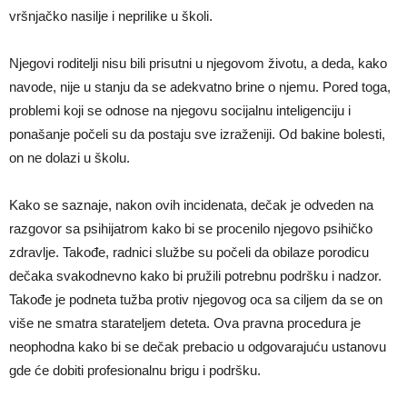
vršnjačko nasilje i neprilike u školi.
Njegovi roditelji nisu bili prisutni u njegovom životu, a deda, kako
navode, nije u stanju da se adekvatno brine o njemu. Pored toga,
problemi koji se odnose na njegovu socijalnu inteligenciju i
ponašanje počeli su da postaju sve izraženiji. Od bakine bolesti,
on ne dolazi u školu.
Kako se saznaje, nakon ovih incidenata, dečak je odveden na
razgovor sa psihijatrom kako bi se procenilo njegovo psihičko
zdravlje. Takođe, radnici službe su počeli da obilaze porodicu
dečaka svakodnevno kako bi pružili potrebnu podršku i nadzor.
Takođe je podneta tužba protiv njegovog oca sa ciljem da se on
više ne smatra starateljem deteta. Ova pravna procedura je
neophodna kako bi se dečak prebacio u odgovarajuću ustanovu
gde će dobiti profesionalnu brigu i podršku.