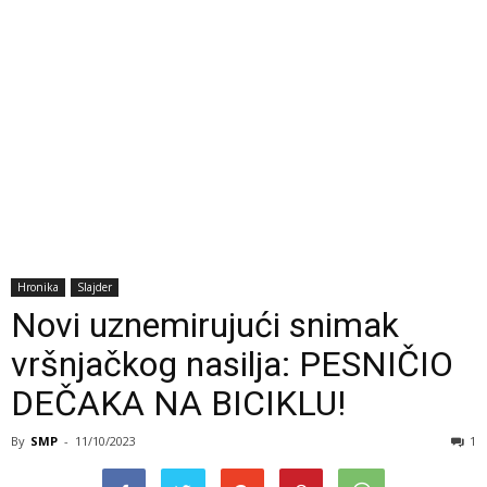
Hronika
Slajder
Novi uznemirujući snimak
vršnjačkog nasilja: PESNIČIO
DEČAKA NA BICIKLU!
By
SMP
-
11/10/2023
1