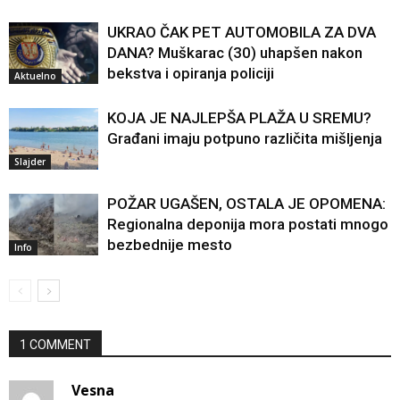
UKRAO ČAK PET AUTOMOBILA ZA DVA
DANA? Muškarac (30) uhapšen nakon
bekstva i opiranja policiji
Aktuelno
KOJA JE NAJLEPŠA PLAŽA U SREMU?
Građani imaju potpuno različita mišljenja
Slajder
POŽAR UGAŠEN, OSTALA JE OPOMENA:
Regionalna deponija mora postati mnogo
bezbednije mesto
Info
1 COMMENT
Vesna