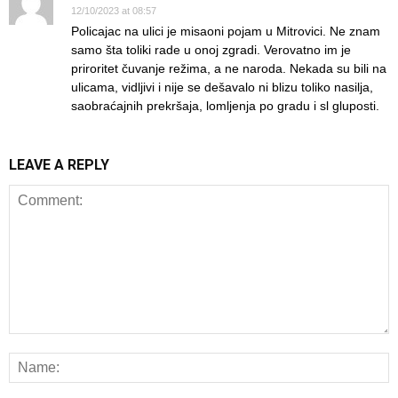
12/10/2023 at 08:57
Policajac na ulici je misaoni pojam u Mitrovici. Ne znam
samo šta toliki rade u onoj zgradi. Verovatno im je
priroritet čuvanje režima, a ne naroda. Nekada su bili na
ulicama, vidljivi i nije se dešavalo ni blizu toliko nasilja,
saobraćajnih prekršaja, lomljenja po gradu i sl gluposti.
LEAVE A REPLY