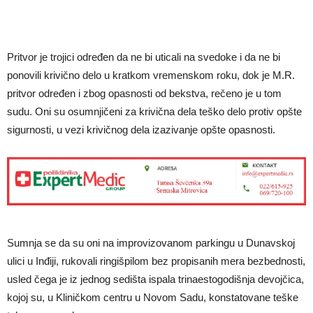
Pritvor je trojici određen da ne bi uticali na svedoke i da ne bi
ponovili krivično delo u kratkom vremenskom roku, dok je M.R.
pritvor određen i zbog opasnosti od bekstva, rečeno je u tom
sudu. Oni su osumnjičeni za krivična dela teško delo protiv opšte
sigurnosti, u vezi krivičnog dela izazivanje opšte opasnosti.
Sumnja se da su oni na improvizovanom parkingu u Dunavskoj
ulici u Inđiji, rukovali ringišpilom bez propisanih mera bezbednosti,
usled čega je iz jednog sedišta ispala trinaestogodišnja devojčica,
kojoj su, u Kliničkom centru u Novom Sadu, konstatovane teške