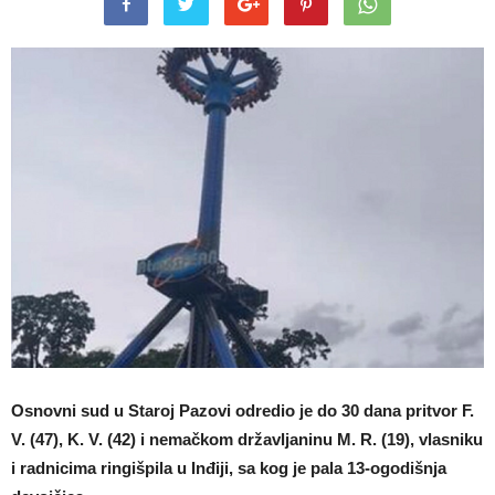
Osnovni sud u Staroj Pazovi odredio je do 30 dana pritvor F.
V. (47), K. V. (42) i nemačkom državljaninu M. R. (19), vlasniku
i radnicima ringišpila u Inđiji, sa kog je pala 13-ogodišnja