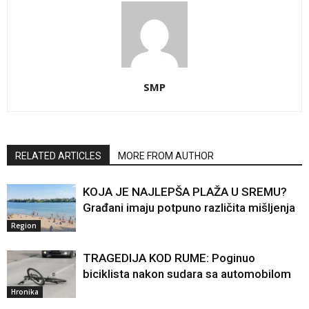
SMP
RELATED ARTICLES
MORE FROM AUTHOR
KOJA JE NAJLEPŠA PLAŽA U SREMU?
Građani imaju potpuno različita mišljenja
Region
TRAGEDIJA KOD RUME: Poginuo
biciklista nakon sudara sa automobilom
Hronika