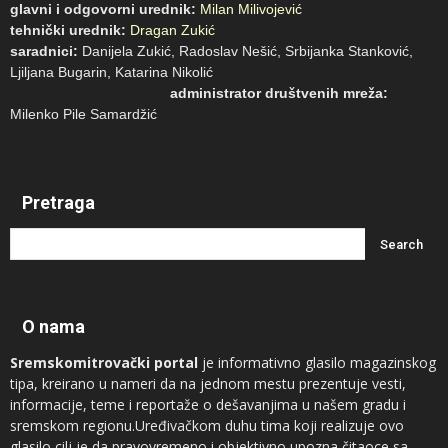
glavni i odgovorni urednik:
Milan Milivojević
tehnički urednik:
Dragan Zukić
saradnici:
Danijela Zukić, Radoslav Nešić, Srbijanka Stanković,
Ljiljana Bugarin, Katarina Nikolić
administrator društvenih mreža:
Milenko Pile Samardžić
Pretraga
O nama
Sremskomitrovački portal
je informativno glasilo magazinskog
tipa, kreirano u nameri da na jednom mestu prezentuje vesti,
informacije, teme i reportaže o dešavanjima u našem gradu i
sremskom regionu.Uređivačkom duhu tima koji realizuje ovo
glasilo cilj je da pravovremeno i objektivno upozna čitaoce sa