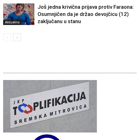
Još jedna krivična prijava protiv Faraona:
Osumnjičen da je držao devojčicu (12)
zaključanu u stanu
Aktuelno