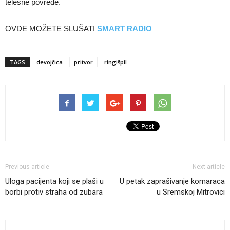
telesne povrede.
OVDE MOŽETE SLUŠATI
SMART RADIO
TAGS
devojčica
pritvor
ringišpil
Previous article
Next article
Uloga pacijenta koji se plaši u
U petak zaprašivanje komaraca
borbi protiv straha od zubara
u Sremskoj Mitrovici