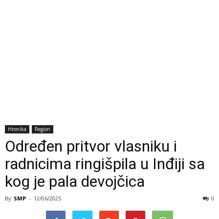
Hronika
Region
Određen pritvor vlasniku i
radnicima ringišpila u Inđiji sa
kog je pala devojčica
By
SMP
-
12/06/2025
0