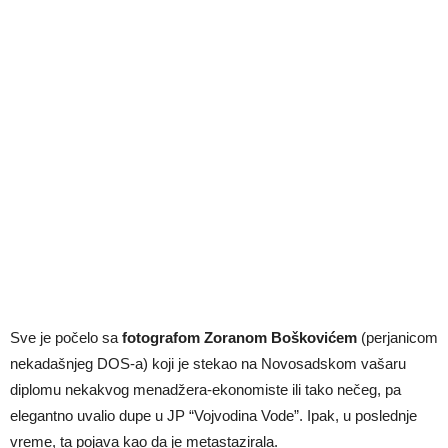
Sve je počelo sa
fotografom Zoranom Boškovićem
(perjanicom
nekadašnjeg DOS-a) koji je stekao na Novosadskom vašaru
diplomu nekakvog menadžera-ekonomiste ili tako nečeg, pa
elegantno uvalio dupe u JP “Vojvodina Vode”. Ipak, u poslednje
vreme, ta pojava kao da je metastazirala.