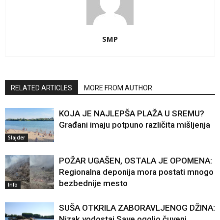
SMP
RELATED ARTICLES
MORE FROM AUTHOR
KOJA JE NAJLEPŠA PLAŽA U SREMU?
Građani imaju potpuno različita mišljenja
Slajder
POŽAR UGAŠEN, OSTALA JE OPOMENA:
Regionalna deponija mora postati mnogo
bezbednije mesto
Info
SUŠA OTKRILA ZABORAVLJENOG DŽINA:
Nizak vodostaj Save ogolio čuveni