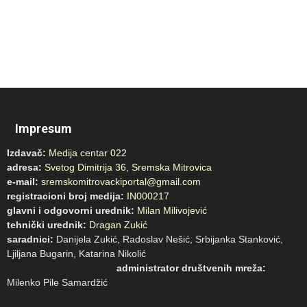
Impresum
Izdavač:
Medija centar 022
adresa:
Svetog Dimitrija 36, Sremska Mitrovica
e-mail:
sremskomitrovackiportal@gmail.com
registracioni broj medija:
IN000217
glavni i odgovorni urednik:
Milan Milivojević
tehnički urednik:
Dragan Zukić
saradnici:
Danijela Zukić, Radoslav Nešić, Srbijanka Stanković,
Ljiljana Bugarin, Katarina Nikolić
administrator društvenih mreža:
Milenko Pile Samardžić