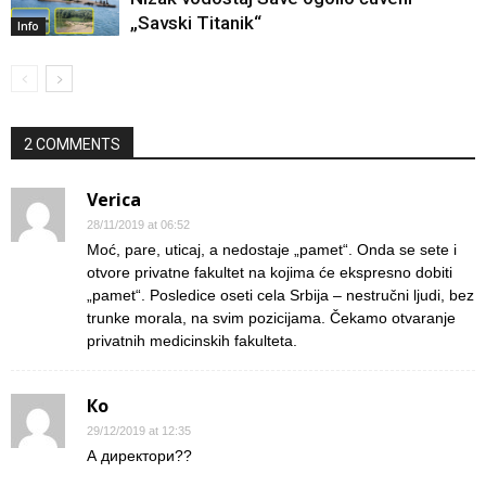
„Savski Titanik“
Info
2 COMMENTS
Verica
28/11/2019 at 06:52
Moć, pare, uticaj, a nedostaje „pamet“. Onda se sete i
otvore privatne fakultet na kojima će ekspresno dobiti
„pamet“. Posledice oseti cela Srbija – nestručni ljudi, bez
trunke morala, na svim pozicijama. Čekamo otvaranje
privatnih medicinskih fakulteta.
Ко
29/12/2019 at 12:35
А директори??