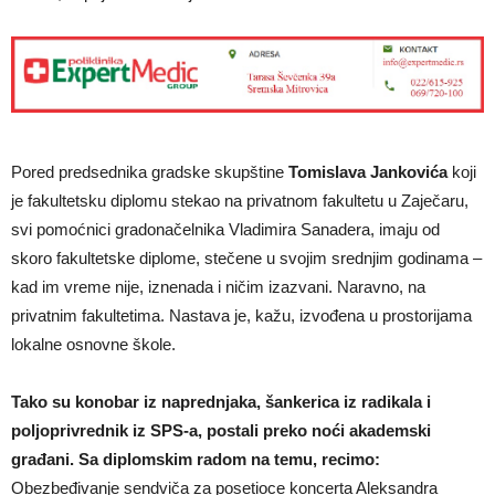
Pored predsednika gradske skupštine
Tomislava Jankovića
koji
je fakultetsku diplomu stekao na privatnom fakultetu u Zaječaru,
svi pomoćnici gradonačelnika Vladimira Sanadera, imaju od
skoro fakultetske diplome, stečene u svojim srednjim godinama –
kad im vreme nije, iznenada i ničim izazvani. Naravno, na
privatnim fakultetima. Nastava je, kažu, izvođena u prostorijama
lokalne osnovne škole.
Tako su konobar iz naprednjaka, šankerica iz radikala i
poljoprivrednik iz SPS-a, postali preko noći akademski
građani. Sa diplomskim radom na temu, recimo:
Obezbeđivanje sendviča za posetioce koncerta Aleksandra