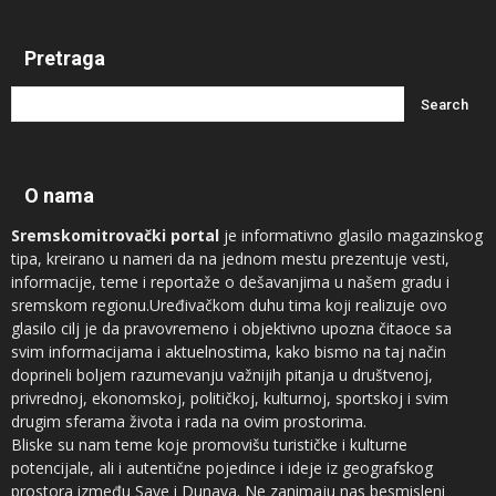
Pretraga
O nama
Sremskomitrovački portal
je informativno glasilo magazinskog
tipa, kreirano u nameri da na jednom mestu prezentuje vesti,
informacije, teme i reportaže o dešavanjima u našem gradu i
sremskom regionu.Uređivačkom duhu tima koji realizuje ovo
glasilo cilj je da pravovremeno i objektivno upozna čitaoce sa
svim informacijama i aktuelnostima, kako bismo na taj način
doprineli boljem razumevanju važnijih pitanja u društvenoj,
privrednoj, ekonomskoj, političkoj, kulturnoj, sportskoj i svim
drugim sferama života i rada na ovim prostorima.
Bliske su nam teme koje promovišu turističke i kulturne
potencijale, ali i autentične pojedince i ideje iz geografskog
prostora između Save i Dunava. Ne zanimaju nas besmisleni