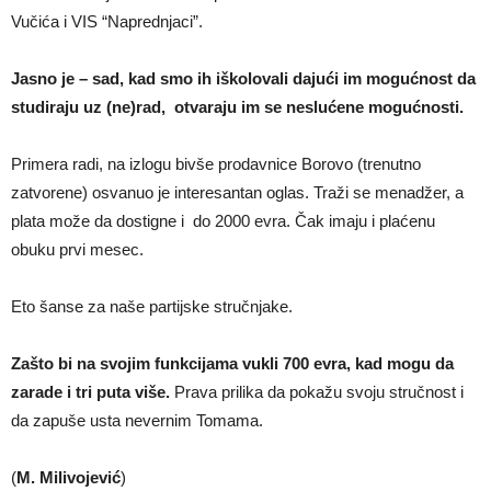
Vučića i VIS “Naprednjaci”.
Jasno je – sad, kad smo ih iškolovali dajući im mogućnost da
studiraju uz (ne)rad, otvaraju im se neslućene mogućnosti.
Primera radi, na izlogu bivše prodavnice Borovo (trenutno
zatvorene) osvanuo je interesantan oglas. Traži se menadžer, a
plata može da dostigne i do 2000 evra. Čak imaju i plaćenu
obuku prvi mesec.
Eto šanse za naše partijske stručnjake.
Zašto bi na svojim funkcijama vukli 700 evra, kad mogu da
zarade i tri puta više.
Prava prilika da pokažu svoju stručnost i
da zapuše usta nevernim Tomama.
(
M. Milivojević
)