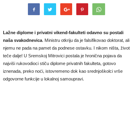
Lažne diplome i privatni vikend-fakulteti odavno su postali
naša svakodnevica
. Ministru otkriju da je falsifikovao doktorat, ali
njemu ne pada na pamet da podnese ostavku. I nikom ništa, život
teče dalje! U Sremskoj Mitrovici postala je hronična pojava da
najviši rukovodioci stiču diplome privatnih fakulteta, gotovo
iznenada, preko noći, istovremeno dok kao srednjoškolci vrše
odgovorne funkcije u lokalnoj samoupravi.