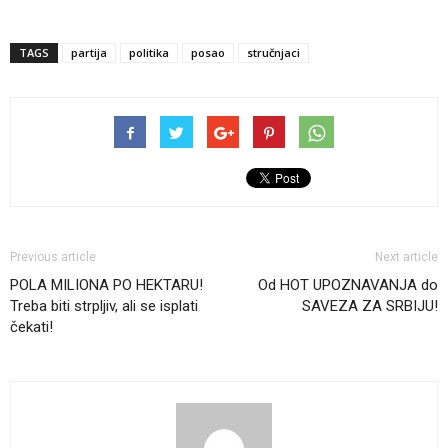
TAGS
partija
politika
posao
stručnjaci
Previous article
Next article
POLA MILIONA PO HEKTARU!
Od HOT UPOZNAVANJA do
Treba biti strpljiv, ali se isplati
SAVEZA ZA SRBIJU!
čekati!