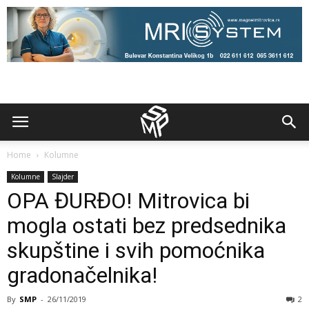
Home
Kolumne
Kolumne
Slajder
OPA ĐURĐO! Mitrovica bi
mogla ostati bez predsednika
skupštine i svih pomoćnika
gradonačelnika!
By
SMP
-
26/11/2019
2