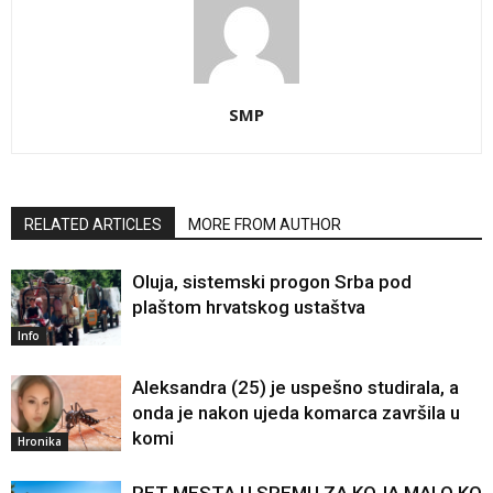
SMP
RELATED ARTICLES
MORE FROM AUTHOR
Oluja, sistemski progon Srba pod
plaštom hrvatskog ustaštva
Info
Aleksandra (25) je uspešno studirala, a
onda je nakon ujeda komarca završila u
komi
Hronika