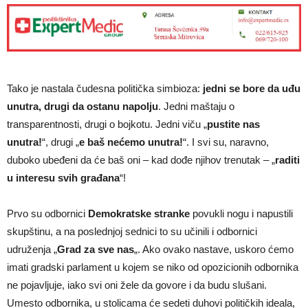
Tako je nastala čudesna politička simbioza:
jedni se bore da uđu
unutra, drugi da ostanu napolju
. Jedni maštaju o
transparentnosti, drugi o bojkotu. Jedni viču „
pustite nas
unutra!
“, drugi „
e baš nećemo unutra!
“. I svi su, naravno,
duboko ubeđeni da će baš oni – kad dođe njihov trenutak – „
raditi
u interesu svih građana
“!
Prvo su odbornici
Demokratske stranke
povukli nogu i napustili
skupštinu, a na poslednjoj sednici to su učinili i odbornici
udruženja „
Grad za sve nas
„. Ako ovako nastave, uskoro ćemo
imati gradski parlament u kojem se niko od opozicionih odbornika
ne pojavljuje, iako svi oni žele da govore i da budu slušani.
Umesto odbornika, u stolicama će sedeti duhovi političkih ideala,