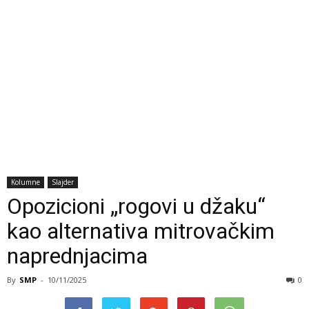
Kolumne
Slajder
Opozicioni „rogovi u džaku“
kao alternativa mitrovačkim
naprednjacima
By
SMP
-
10/11/2025
0