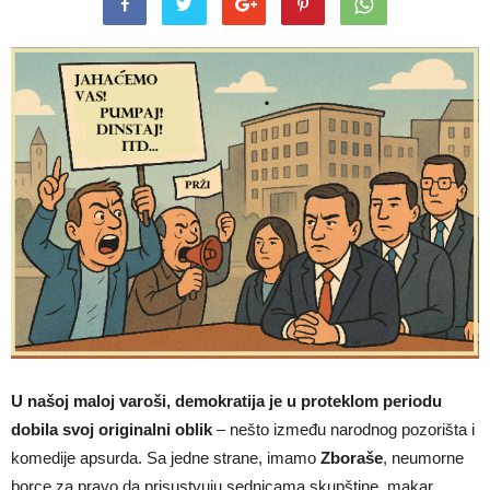
U našoj maloj varoši, demokratija je u proteklom periodu
dobila svoj originalni oblik
– nešto između narodnog pozorišta i
komedije apsurda. Sa jedne strane, imamo
Zboraše
, neumorne
borce za pravo da prisustvuju sednicama skupštine, makar