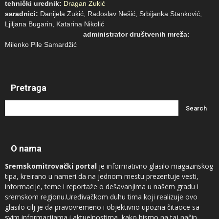
tehnički urednik:
Dragan Zukić
saradnici:
Danijela Zukić, Radoslav Nešić, Srbijanka Stanković,
Ljiljana Bugarin, Katarina Nikolić
administrator društvenih mreža:
Milenko Pile Samardžić
Pretraga
O nama
Sremskomitrovački portal
je informativno glasilo magazinskog
tipa, kreirano u nameri da na jednom mestu prezentuje vesti,
informacije, teme i reportaže o dešavanjima u našem gradu i
sremskom regionu.Uređivačkom duhu tima koji realizuje ovo
glasilo cilj je da pravovremeno i objektivno upozna čitaoce sa
svim informacijama i aktuelnostima, kako bismo na taj način