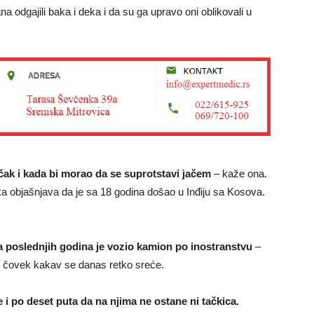
 odgajili baka i deka i da su ga upravo oni oblikovali u
, čak i kada bi morao da se suprotstavi jačem
– kaže ona.
a objašnjava da je sa 18 godina došao u Inđiju sa Kosova.
 a poslednjih godina je vozio kamion po inostranstvu
–
 čovek kakav se danas retko sreće.
e i po deset puta da na njima ne ostane ni tačkica.