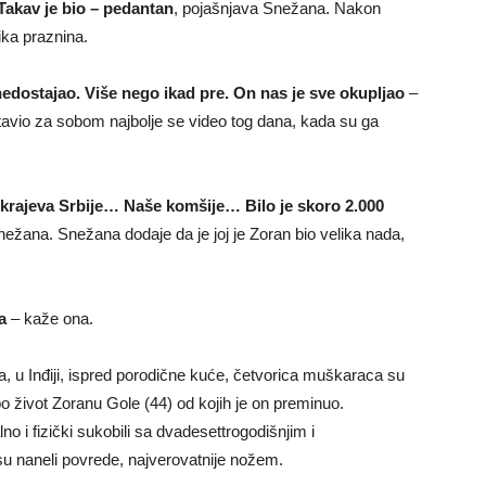
Takav je bio – pedantan
, pojašnjava Snežana. Nakon
ika praznina.
nedostajao. Više nego ikad pre. On nas je sve okupljao
–
tavio za sobom najbolje se video tog dana, kada su ga
vih krajeva Srbije… Naše komšije… Bilo je skoro 2.000
ežana. Snežana dodaje da je joj je Zoran bio velika nada,
a
– kaže ona.
a, u Inđiji, ispred porodične kuće, četvorica muškaraca su
 život Zoranu Gole (44) od kojih je on preminuo.
 i fizički sukobili sa dvadesettrogodišnjim i
 naneli povrede, najverovatnije nožem.