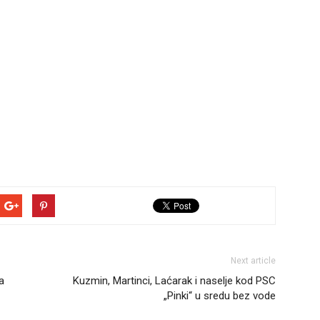
Next article
a
Kuzmin, Martinci, Laćarak i naselje kod PSC
„Pinki“ u sredu bez vode