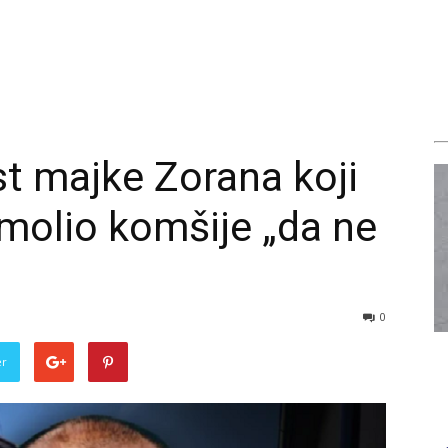
t majke Zorana koji
zamolio komšije „da ne
0
er