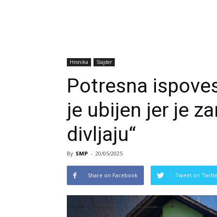
Hronika
Slajder
Potresna ispoves
je ubijen jer je 
divljaju“
By
SMP
-
20/05/2025
Share on Facebook
Tweet on Twitt