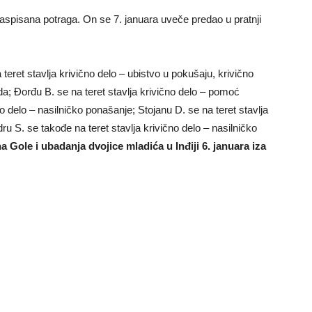
aspisana potraga. On se 7. januara uveče predao u pratnji
teret stavlja krivično delo – ubistvo u pokušaju, krivično
eda; Đorđu B. se na teret stavlja krivično delo – pomoć
o delo – nasilničko ponašanje; Stojanu D. se na teret stavlja
ru S. se takođe na teret stavlja krivično delo – nasilničko
 Gole i ubadanja dvojice mladića u Inđiji 6. januara iza