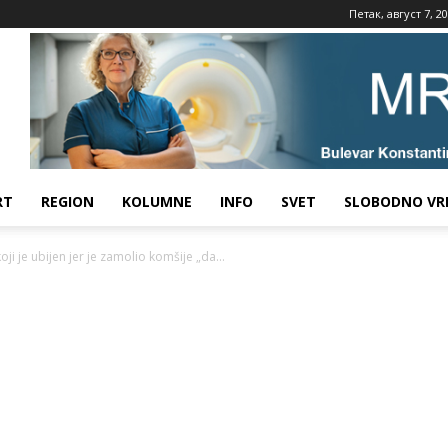
Петак, август 7, 2
RT
REGION
KOLUMNE
INFO
SVET
SLOBODNO VR
i je ubijen jer je zamolio komšije „da...