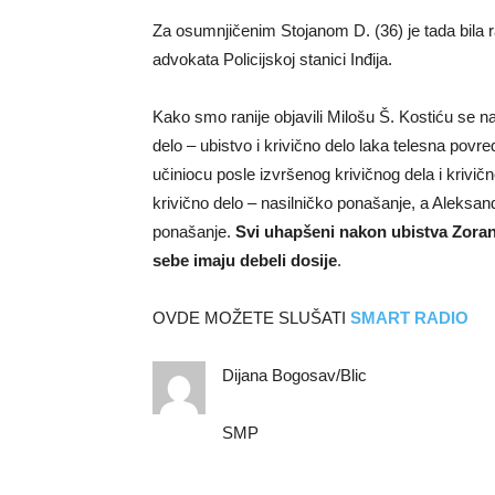
Za osumnjičenim Stojanom D. (36) je tada bila r
advokata Policijskoj stanici Inđija.
Kako smo ranije objavili Milošu Š. Kostiću se na 
delo – ubistvo i krivično delo laka telesna povr
učiniocu posle izvršenog krivičnog dela i krivičn
krivično delo – nasilničko ponašanje, a Aleksand
ponašanje.
Svi uhapšeni nakon ubistva Zorana
sebe imaju debeli dosije
.
OVDE MOŽETE SLUŠATI
SMART RADIO
Dijana Bogosav/Blic
SMP