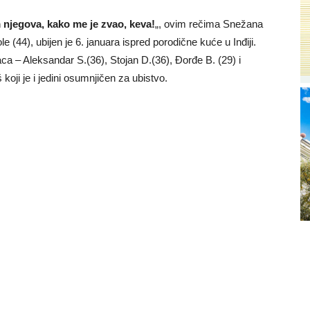
jegova, kako me je zvao, keva!
„, ovim rečima Snežana
 (44), ubijen je 6. januara ispred porodične kuće u Inđiji.
 – Aleksandar S.(36), Stojan D.(36), Đorđe B. (29) i
 koji je i jedini osumnjičen za ubistvo.