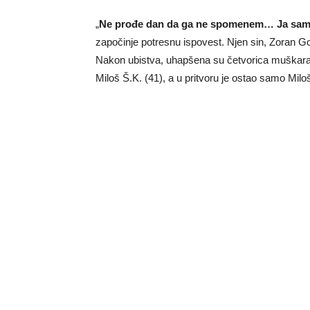
„
Ne prođe dan da ga ne spomenem… Ja sam n
započinje potresnu ispovest. Njen sin, Zoran Gole
Nakon ubistva, uhapšena su četvorica muškaraca
Miloš Š.K. (41), a u pritvoru je ostao samo Miloš