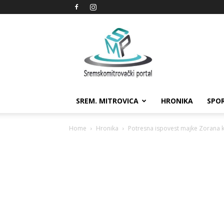
Sremskomitrovački
portal
SREM. MITROVICA
HRONIKA
SPO
Home
Hronika
Potresna ispovest majke Zorana koj