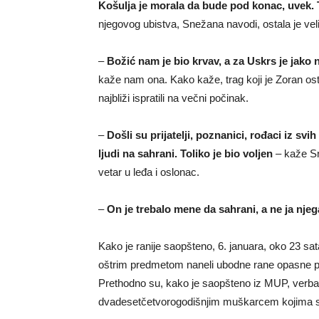
Košulja je morala da bude pod konac, uvek. 
njegovog ubistva, Snežana navodi, ostala je vel
–
Božić nam je bio krvav, a za Uskrs je jako 
kaže nam ona. Kako kaže, trag koji je Zoran os
najbliži ispratili na večni počinak.
–
Došli su prijatelji, poznanici, rođaci iz s
ljudi na sahrani. Toliko je bio voljen
– kaže Sn
vetar u leđa i oslonac.
–
On je trebalo mene da sahrani, a ne ja njeg
Kako je ranije saopšteno, 6. januara, oko 23 sat
oštrim predmetom naneli ubodne rane opasne po
Prethodno su, kako je saopšteno iz MUP, verbalno
dvadesetčetvorogodišnjim muškarcem kojima su