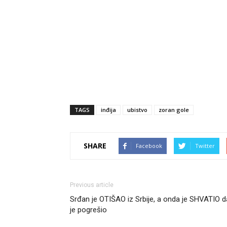
TAGS
inđija
ubistvo
zoran gole
SHARE
Facebook
Twitter
Previous article
Srđan je OTIŠAO iz Srbije, a onda je SHVATIO d
je pogrešio