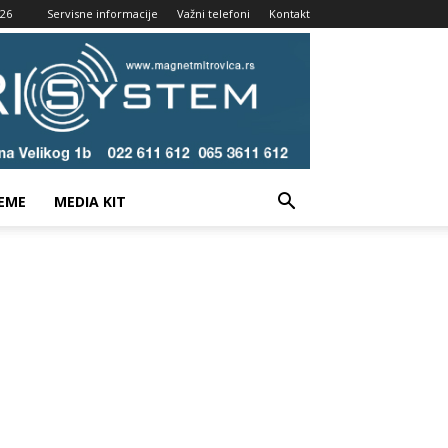
026
Servisne informacije
Važni telefoni
Kontakt
EME
MEDIA KIT