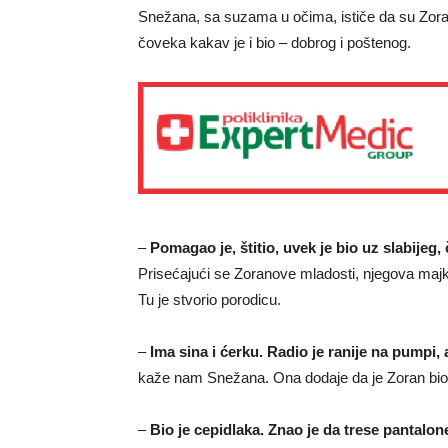
Snežana, sa suzama u očima, ističe da su Zorana
čoveka kakav je i bio – dobrog i poštenog.
–
Pomagao je, štitio, uvek je bio uz slabijeg
Prisećajući se Zoranove mladosti, njegova majk
Tu je stvorio porodicu.
–
Ima sina i ćerku. Radio je ranije na pumpi,
kaže nam Snežana. Ona dodaje da je Zoran bio
–
Bio je cepidlaka. Znao je da trese pantalon