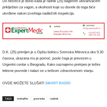
Do nesreće je došlo kada je radnik (25) bagerom utovarivačem
priklješten za vagon, a okolnosti koje su dovele do toga biće
utvrđene nakon izveštaja nadležnih inspekcija.
D.K. (25) primljen je u Opštu bolnicu Sremska Mitrovica oko 9.30
časova, ukazana mu je pomoć, posle čega je prevezen u
Urgentni centar u Beogradu. Kako saznajemo pretrpeo je teške
telesne povrede i nalazi se u teškom zdravstvenom stanju.
OVDE MOŽETE SLUŠATI
SMART RADIO
TAGS
metalfer
povreda
radnik