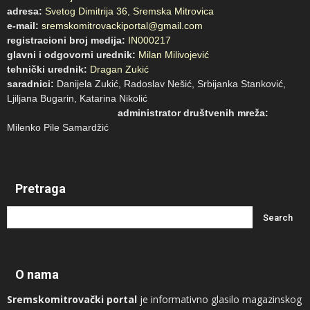
adresa:
Svetog Dimitrija 36, Sremska Mitrovica
e-mail:
sremskomitrovackiportal@gmail.com
registracioni broj medija:
IN000217
glavni i odgovorni urednik:
Milan Milivojević
tehnički urednik:
Dragan Zukić
saradnici:
Danijela Zukić, Radoslav Nešić, Srbijanka Stanković,
Ljiljana Bugarin, Katarina Nikolić
administrator društvenih mreža:
Milenko Pile Samardžić
Pretraga
O nama
Sremskomitrovački portal
je informativno glasilo magazinskog