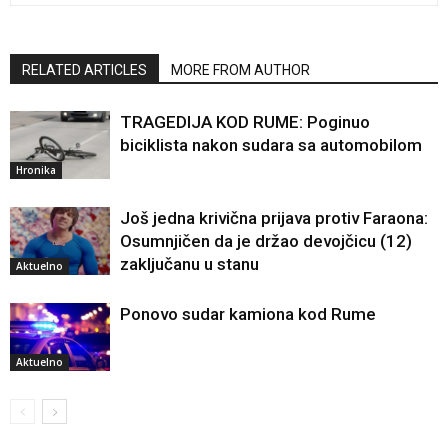
RELATED ARTICLES
MORE FROM AUTHOR
TRAGEDIJA KOD RUME: Poginuo
biciklista nakon sudara sa automobilom
Hronika
Još jedna krivična prijava protiv Faraona:
Osumnjičen da je držao devojčicu (12)
zaključanu u stanu
Aktuelno
Ponovo sudar kamiona kod Rume
Aktuelno