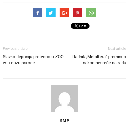
Previous article
Next article
Slavko deponiju pretvorio u ZOO
Radnik „Metalfera“ preminuo
vrt i oazu prirode
nakon nesreće na radu
SMP