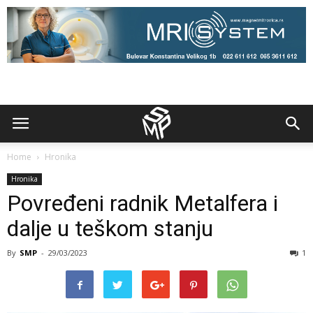
Home
Hronika
Hronika
Povređeni radnik Metalfera i
dalje u teškom stanju
By
SMP
-
29/03/2023
1