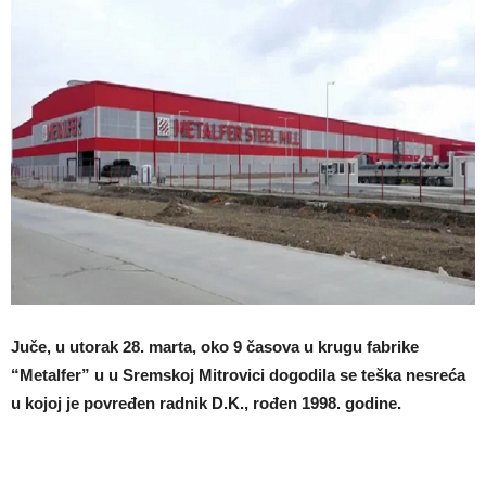
Juče, u utorak 28. marta, oko 9 časova u krugu fabrike
“Metalfer” u u Sremskoj Mitrovici dogodila se teška nesreća
u kojoj je povređen radnik D.K., rođen 1998. godine.