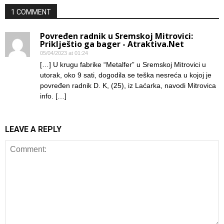
1 COMMENT
Povređen radnik u Sremskoj Mitrovici:
Priklještio ga bager - Atraktiva.Net
05/04/2023 at 01:24
[…] U krugu fabrike “Metalfer” u Sremskoj Mitrovici u
utorak, oko 9 sati, dogodila se teška nesreća u kojoj je
povređen radnik D. K, (25), iz Laćarka, navodi Mitrovica
info. […]
LEAVE A REPLY