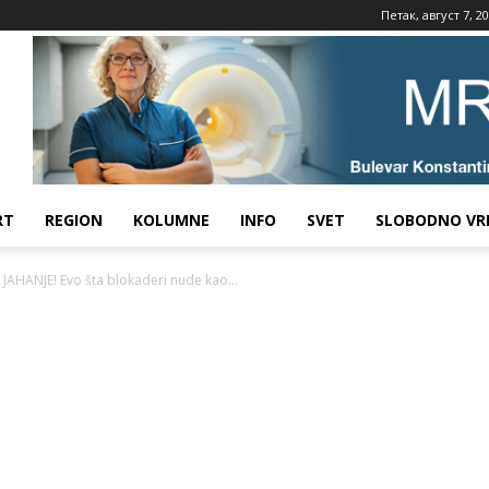
Петак, август 7, 2
RT
REGION
KOLUMNE
INFO
SVET
SLOBODNO VR
 JAHANJE! Evo šta blokaderi nude kao...