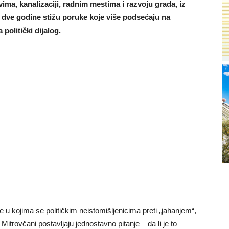
ma, kanalizaciji, radnim mestima i razvoju grada, iz
 dve godine stižu poruke koje više podsećaju na
olitički dijalog.
ve u kojima se političkim neistomišljenicima preti „jahanjem“,
 Mitrovčani postavljaju jednostavno pitanje – da li je to