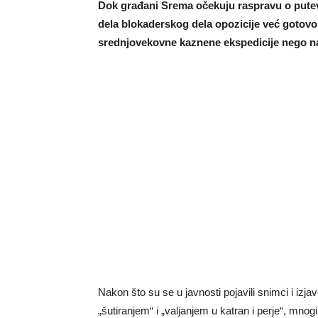
Dok građani Srema očekuju raspravu o putevi
dela blokaderskog dela opozicije već gotovo
srednjovekovne kaznene ekspedicije nego na p
Nakon što su se u javnosti pojavili snimci i izja
„šutiranjem“ i „valjanjem u katran i perje“, mnogi