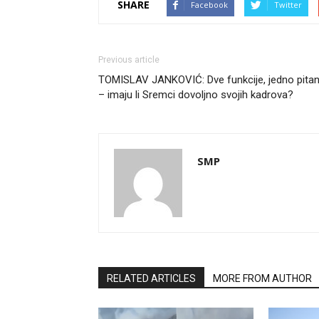
SHARE
Facebook
Twitter
Previous article
TOMISLAV JANKOVIĆ: Dve funkcije, jedno pitan
– imaju li Sremci dovoljno svojih kadrova?
SMP
RELATED ARTICLES
MORE FROM AUTHOR