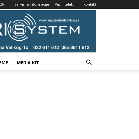
026
Servisne informacije
Važni telefoni
Kontakt
EME
MEDIA KIT