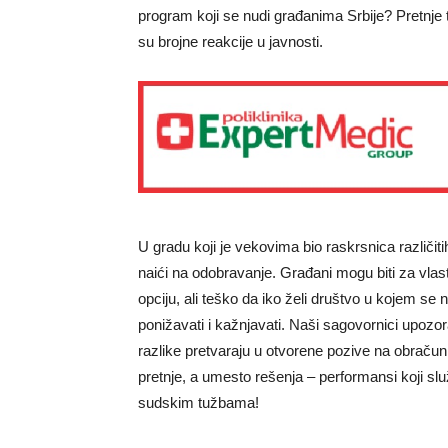
program koji se nudi građanima Srbije? Pretnje
su brojne reakcije u javnosti.
U gradu koji je vekovima bio raskrsnica različiti
naići na odobravanje. Građani mogu biti za vlast i
opciju, ali teško da iko želi društvo u kojem se 
ponižavati i kažnjavati. Naši sagovornici upozo
razlike pretvaraju u otvorene pozive na obra
pretnje, a umesto rešenja – performansi koji sl
sudskim tužbama!