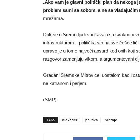
„
Ako vam je glavni politički plan da nekoga ja
problem sami sa sobom, a ne sa vladajućim
mrežama.
Dok se u Sremu ljudi suočavaju sa svakodnevn
infrastrukturom – politička scena sve češće liči
upravo je u tome najveći apsurd kod onih koji s
razgovor zamenjuju vikom, a argumentovani dij
Građani Sremske Mitrovice, uostalom kao i ostat
ne katranom i perjem.
(SMP)
TAGS
blokaderi
politika
pretnje