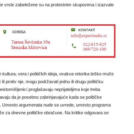
 te vrste zabeležene su na protestnim skupovima i izazvale
h kultura, vera i političkih ideja, ovakva retorika teško može
li protiv nje, mogu podržavati jednu ili drugu političku
neistomišljenici proglašavaju neprijateljima koje treba
ravaju da je posebno zabrinjavajuće kada se političke
čun. Umesto argumenata nude se uvrede, umesto programa
uže za dnevne političke obračune. Na kritike odgovara se