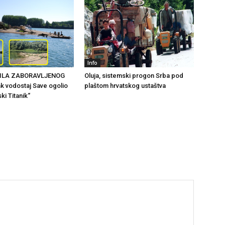
Info
ILA ZABORAVLJENOG
Oluja, sistemski progon Srba pod
k vodostaj Save ogolio
plaštom hrvatskog ustaštva
ki Titanik“