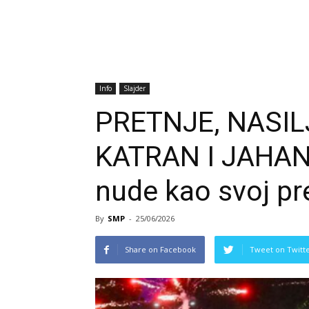
Info
Slajder
PRETNJE, NASIL
KATRAN I JAHANJ
nude kao svoj pr
By
SMP
-
25/06/2026
Share on Facebook
Tweet on Twitt