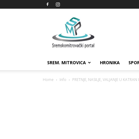
Sremskomitrovački
portal
SREM. MITROVICA
HRONIKA
SPO
Home
Info
PRETNJE, NASILJE, VALJANJE U KATRAN I