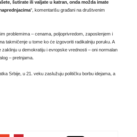
šete, šutirate ili valjate u katran, onda možda imate
 naprednjacima
“, komentarišu građani na društvenim
im problemima – cenama, poljoprivredom, zaposlenjem i
 na takmičenje u tome ko će izgovoriti radikalniju poruku. A
e zaklinju u demokratiju i evropske vrednosti – oni normalan
alog – pretnjama.
ka Srbije, u 21. veku zaslužuju političku borbu idejama, a