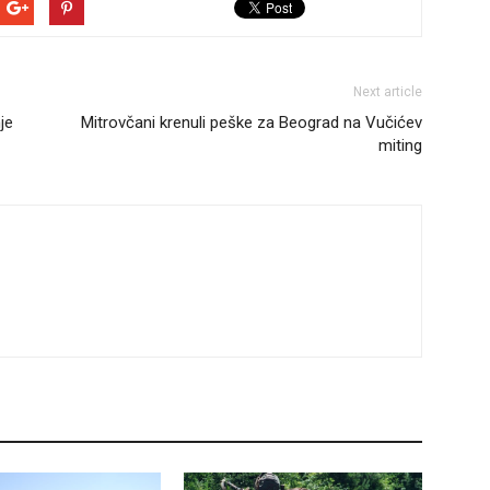
Next article
je
Mitrovčani krenuli peške za Beograd na Vučićev
miting