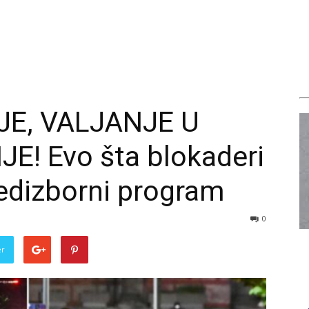
JE, VALJANJE U
E! Evo šta blokaderi
edizborni program
0
er