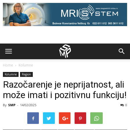
Home
Kolumne
Kolumne
Region
Razočarenje je neprijatnost, ali
može imati i pozitivnu funkciju!
By
SMP
-
14/02/2025
0