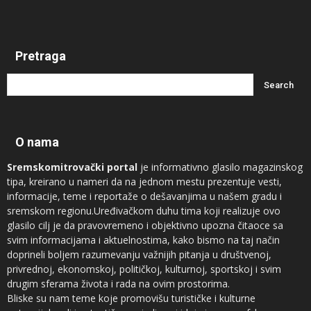
Pretraga
O nama
Sremskomitrovački portal
je informativno glasilo magazinskog
tipa, kreirano u nameri da na jednom mestu prezentuje vesti,
informacije, teme i reportaže o dešavanjima u našem gradu i
sremskom regionu.Uređivačkom duhu tima koji realizuje ovo
glasilo cilj je da pravovremeno i objektivno upozna čitaoce sa
svim informacijama i aktuelnostima, kako bismo na taj način
doprineli boljem razumevanju važnijih pitanja u društvenoj,
privrednoj, ekonomskoj, političkoj, kulturnoj, sportskoj i svim
drugim sferama života i rada na ovim prostorima.
Bliske su nam teme koje promovišu turističke i kulturne