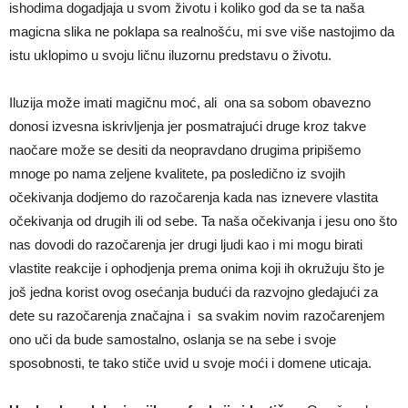
ishodima dogadjaja u svom životu i koliko god da se ta naša
magicna slika ne poklapa sa realnošću, mi sve više nastojimo da
istu uklopimo u svoju ličnu iluzornu predstavu o životu.
Iluzija može imati magičnu moć, ali ona sa sobom obavezno
donosi izvesna iskrivljenja jer posmatrajući druge kroz takve
naočare može se desiti da neopravdano drugima pripišemo
mnoge po nama zeljene kvalitete, pa posledično iz svojih
očekivanja dodjemo do razočarenja kada nas iznevere vlastita
očekivanja od drugih ili od sebe. Ta naša očekivanja i jesu ono što
nas dovodi do razočarenja jer drugi ljudi kao i mi mogu birati
vlastite reakcije i ophodjenja prema onima koji ih okružuju što je
još jedna korist ovog osećanja budući da razvojno gledajući za
dete su razočarenja značajna i sa svakim novim razočarenjem
ono uči da bude samostalno, oslanja se na sebe i svoje
sposobnosti, te tako stiče uvid u svoje moći i domene uticaja.