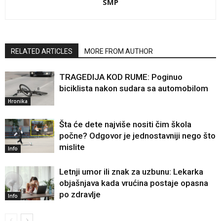
SMP
RELATED ARTICLES
MORE FROM AUTHOR
TRAGEDIJA KOD RUME: Poginuo
biciklista nakon sudara sa automobilom
Hronika
Šta će dete najviše nositi čim škola
počne? Odgovor je jednostavniji nego što
mislite
Info
Letnji umor ili znak za uzbunu: Lekarka
objašnjava kada vrućina postaje opasna
po zdravlje
Info