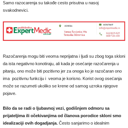
Samo razocarenja su takođe cesto prisutna u nasoj
svakodnevici.
Razočarenja mogu biti veoma neprijatna i ljudi su zbog toga skloni
da ista negativno konotiraju, ali kada je osećanje razočarenja u
pitanju, ono može biti pozitivno jer za onoga ko je razočaran ono
ima pozitivnu funkciju i veoma je korisno. Korist ovog osećanja
može se razumeti ukoliko se krene od samog uzroka njegove
pojave.
Bilo da se radi o ljubavnoj vezi, godišnjem odmoru sa
prijateljima ili očekivanjima od članova porodice skloni smo
idealizaciji ovih dogadjanja.
Često sanjarimo o idealnim