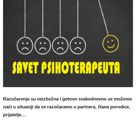
Razočarenja su neizbežna i gotovo svakodnevno se možemo
naći u situaciji da se razočaramo u partnera, člana porodice,
prijatelje…