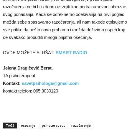
razočarenja ne bi bilo dobro usvojiti kao podrazumevani obrazac
svog ponašanja. Kada se odreknemo očekivanja na prvi pogled
možda sebe spasavamo razočarenja, ali nam takođe otpisujemo
sve prilike da nešto novo probamo i možda doživimo uspeh koji
će svakako probuditi mnoga prijatna osećanja.
OVDE MOŽETE SLUŠATI
SMART RADIO
Jelena Dragičević Berat
,
TA psihoterapeut
Kontakt:
savetpsihologa@gmail.com
kontakt telefon: 065 3030120
TAGS
osećanje
psihoterapeut
razočarenje