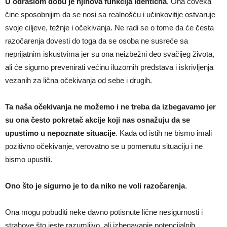
U odraslom dobu je njihova funkcija identična
. Ona čoveka
čine sposobnijim da se nosi sa realnošću i učinkovitije ostvaruje
svoje ciljeve, težnje i očekivanja. Ne radi se o tome da će česta
razočarenja dovesti do toga da se osoba ne susreće sa
neprijatnim iskustvima jer su ona neizbežni deo svačijeg života,
ali će sigurno prevenirati većinu iluzornih predstava i iskrivljenja
vezanih za lična očekivanja od sebe i drugih.
Ta naša očekivanja ne možemo i ne treba da izbegavamo jer
su ona često pokretač akcije koji nas osnažuju da se
upustimo u nepoznate situacije
. Kada od istih ne bismo imali
pozitivno očekivanje, verovatno se u pomenutu situaciju i ne
bismo upustili.
Ono što je sigurno je to da niko ne voli razočarenja
.
Ona mogu pobuditi neke davno potisnute lične nesigurnosti i
strahove što jeste razumljivo, ali izbegavanje potencijalnih