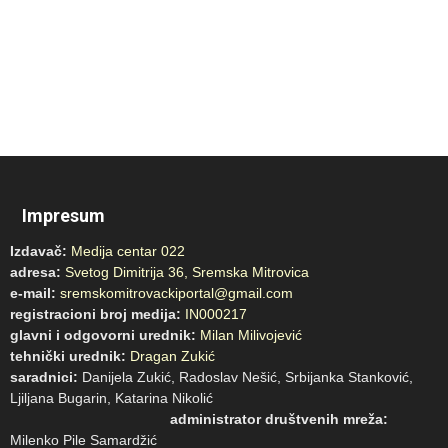
Impresum
Izdavač:
Medija centar 022
adresa:
Svetog Dimitrija 36, Sremska Mitrovica
e-mail:
sremskomitrovackiportal@gmail.com
registracioni broj medija:
IN000217
glavni i odgovorni urednik:
Milan Milivojević
tehnički urednik:
Dragan Zukić
saradnici:
Danijela Zukić, Radoslav Nešić, Srbijanka Stanković,
Ljiljana Bugarin, Katarina Nikolić
administrator društvenih mreža:
Milenko Pile Samardžić