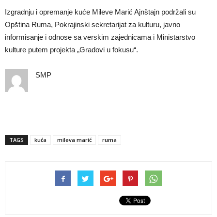
Izgradnju i opremanje kuće Mileve Marić Ajnštajn podržali su
Opština Ruma, Pokrajinski sekretarijat za kulturu, javno
informisanje i odnose sa verskim zajednicama i Ministarstvo
kulture putem projekta „Gradovi u fokusu“.
SMP
TAGS
kuća
mileva marić
ruma