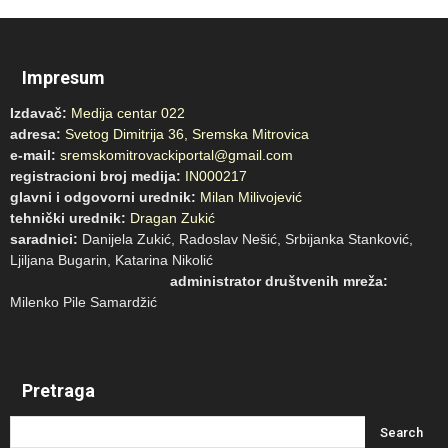
Impresum
Izdavač:
Medija centar 022
adresa:
Svetog Dimitrija 36, Sremska Mitrovica
e-mail:
sremskomitrovackiportal@gmail.com
registracioni broj medija:
IN000217
glavni i odgovorni urednik:
Milan Milivojević
tehnički urednik:
Dragan Zukić
saradnici:
Danijela Zukić, Radoslav Nešić, Srbijanka Stanković,
Ljiljana Bugarin, Katarina Nikolić
administrator društvenih mreža:
Milenko Pile Samardžić
Pretraga