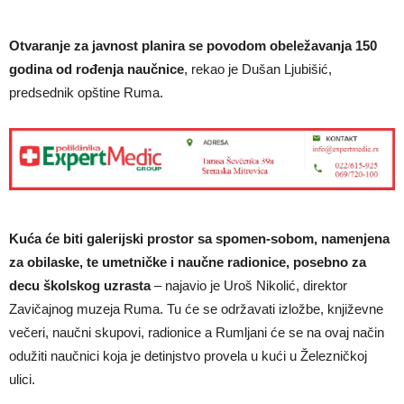
Otvaranje za javnost planira se povodom obeležavanja 150
godina od rođenja naučnice
, rekao je Dušan Ljubišić,
predsednik opštine Ruma.
Kuća će biti galerijski prostor sa spomen-sobom, namenjena
za obilaske, te umetničke i naučne radionice, posebno za
decu školskog uzrasta
– najavio je Uroš Nikolić, direktor
Zavičajnog muzeja Ruma. Tu će se održavati izložbe, književne
večeri, naučni skupovi, radionice a Rumljani će se na ovaj način
odužiti naučnici koja je detinjstvo provela u kući u Železničkoj
ulici.