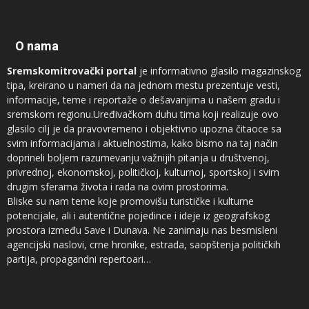
O nama
Sremskomitrovački portal
je informativno glasilo magazinskog
tipa, kreirano u nameri da na jednom mestu prezentuje vesti,
informacije, teme i reportaže o dešavanjima u našem gradu i
sremskom regionu.Uređivačkom duhu tima koji realizuje ovo
glasilo cilj je da pravovremeno i objektivno upozna čitaoce sa
svim informacijama i aktuelnostima, kako bismo na taj način
doprineli boljem razumevanju važnijih pitanja u društvenoj,
privrednoj, ekonomskoj, političkoj, kulturnoj, sportskoj i svim
drugim sferama života i rada na ovim prostorima.
Bliske su nam teme koje promovišu turističke i kulturne
potencijale, ali i autentične pojedince i ideje iz geografskog
prostora između Save i Dunava. Ne zanimaju nas besmisleni
agencijski naslovi, crne hronike, estrada, saopštenja političkih
partija, propagandni repertoari…
Novinari koji sarađuju sa
Sremskomitrovačkim portalom
sam su
vrh regionalnog sremskog novinarstva, ali ne prezamo ni od