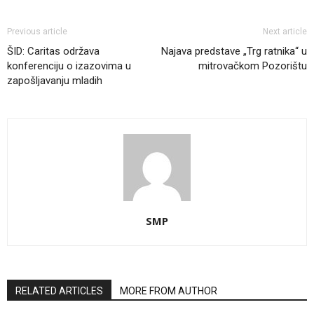
Previous article
Next article
ŠID: Caritas održava
Najava predstave „Trg ratnika“ u
konferenciju o izazovima u
mitrovačkom Pozorištu
zapošljavanju mladih
SMP
RELATED ARTICLES
MORE FROM AUTHOR