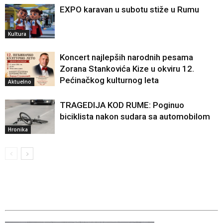
EXPO karavan u subotu stiže u Rumu
Kultura
Koncert najlepših narodnih pesama
Zorana Stankovića Kize u okviru 12.
Pećinačkog kulturnog leta
Aktuelno
TRAGEDIJA KOD RUME: Poginuo
biciklista nakon sudara sa automobilom
Hronika