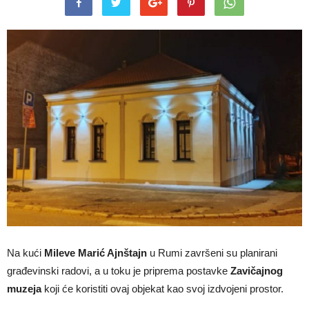
Na kući
Mileve Marić Ajnštajn
u Rumi završeni su planirani
građevinski radovi, a u toku je priprema postavke
Zavičajnog
muzeja
koji će koristiti ovaj objekat kao svoj izdvojeni prostor.