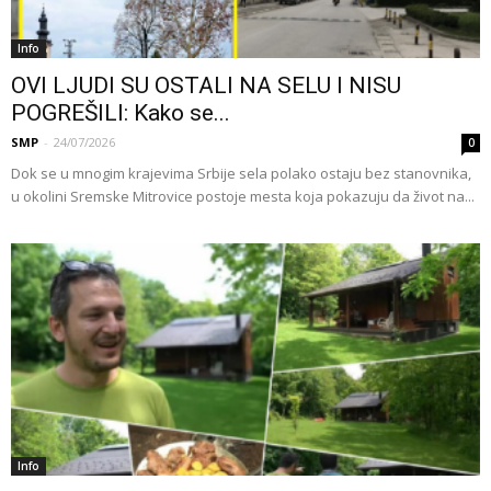
Info
OVI LJUDI SU OSTALI NA SELU I NISU
POGREŠILI: Kako se...
SMP
-
24/07/2026
0
Dok se u mnogim krajevima Srbije sela polako ostaju bez stanovnika,
u okolini Sremske Mitrovice postoje mesta koja pokazuju da život na...
Info