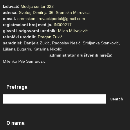
Izdavač:
Medija centar 022
adresa:
Svetog Dimitrija 36, Sremska Mitrovica
e-mail:
sremskomitrovackiportal@gmail.com
registracioni broj medija:
IN000217
glavni i odgovorni urednik:
Milan Milivojević
tehnički urednik:
Dragan Zukić
saradnici:
Danijela Zukić, Radoslav Nešić, Srbijanka Stanković,
Ljiljana Bugarin, Katarina Nikolić
administrator društvenih mreža:
Milenko Pile Samardžić
Pretraga
O nama