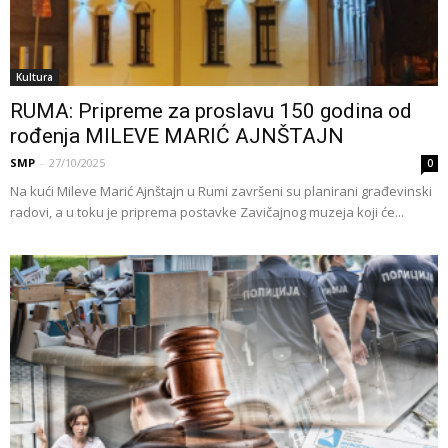
Kultura
RUMA: Pripreme za proslavu 150 godina od
rođenja MILEVE MARIĆ AJNŠTAJN
SMP
-
27/10/2025
0
Na kući Mileve Marić Ajnštajn u Rumi završeni su planirani građevinski
radovi, a u toku je priprema postavke Zavičajnog muzeja koji će...