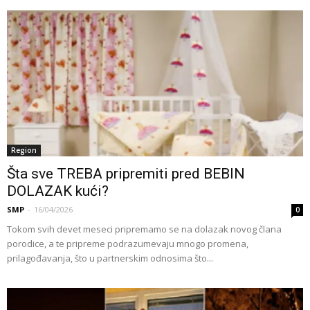
Region
Šta sve TREBA pripremiti pred BEBIN
DOLAZAK kući?
SMP
-
16/04/2026
0
Tokom svih devet meseci pripremamo se na dolazak novog člana
porodice, a te pripreme podrazumevaju mnogo promena,
prilagođavanja, što u partnerskim odnosima što...