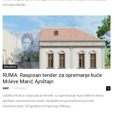
od najvrednijih...
Aktuelno
RUMA: Raspisan tender za opremanje kuće
Mileve Marić Ajnštajn
SMP
-
11/05/2026
0
Opština Ruma raspisala je tender za opremanje kuće Mileve Marić
Ajnštajn savremenom multi- medijalnom postavkom povodo
obeležavanja 150 godina od njenog rođenja....