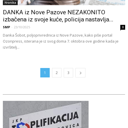
Hronika
DANKA iz Nove Pazove NEZAKONITO
izbačena iz svoje kuće, policija nastavlja...
SMP
-
23/10/2025
0
Danka Šobot, poljoprivrednica iz Nove Pazove, kako piše portal
Ozonpress, isterana je iz svog doma 7. oktobra ove godine kada je
izvršitelj...
1
2
3