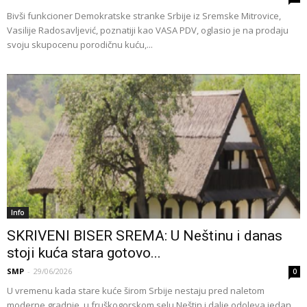
Bivši funkcioner Demokratske stranke Srbije iz Sremske Mitrovice,
Vasilije Radosavljević, poznatiji kao VASA PDV, oglasio je na prodaju
svoju skupocenu porodičnu kuću,...
Info
SKRIVENI BISER SREMA: U Neštinu i danas
stoji kuća stara gotovo...
SMP
-
29/06/2026
0
U vremenu kada stare kuće širom Srbije nestaju pred naletom
moderne gradnje, u fruškogorskom selu Neštin i dalje odoleva jedan