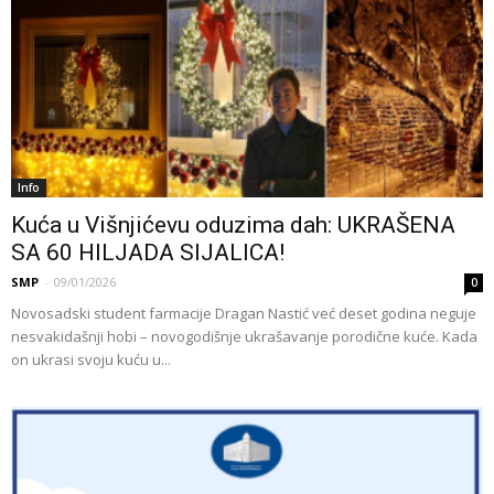
Info
Kuća u Višnjićevu oduzima dah: UKRAŠENA
SA 60 HILJADA SIJALICA!
SMP
-
09/01/2026
0
Novosadski student farmacije Dragan Nastić već deset godina neguje
nesvakidašnji hobi – novogodišnje ukrašavanje porodične kuće. Kada
on ukrasi svoju kuću u...