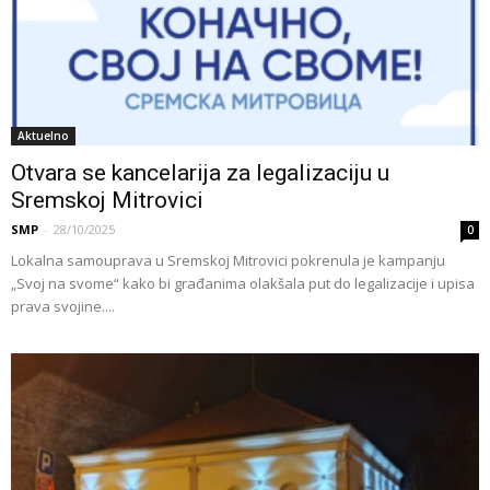
Aktuelno
Otvara se kancelarija za legalizaciju u
Sremskoj Mitrovici
SMP
-
28/10/2025
0
Lokalna samouprava u Sremskoj Mitrovici pokrenula je kampanju
„Svoj na svome“ kako bi građanima olakšala put do legalizacije i upisa
prava svojine....