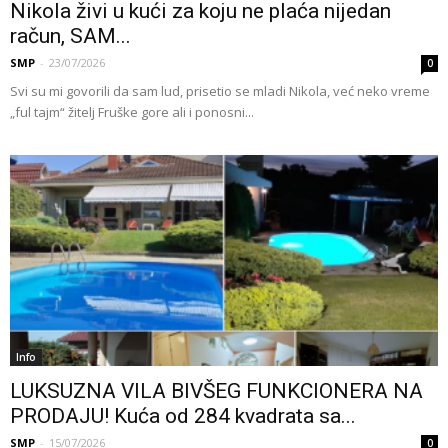
Nikola živi u kući za koju ne plaća nijedan
račun, SAM...
SMP
-
23/07/2026
0
Svi su mi govorili da sam lud, prisetio se mladi Nikola, već neko vreme
„ful tajm“ žitelj Fruške gore ali i ponosni...
Info
LUKSUZNA VILA BIVŠEG FUNKCIONERA NA
PRODAJU! Kuća od 284 kvadrata sa...
SMP
-
15/07/2026
0