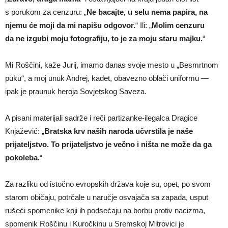
s porukom za cenzuru: „
Ne bacajte, u selu nema papira, na
njemu će moji da mi napišu odgovor.
“ Ili: „
Molim cenzuru
da ne izgubi moju fotografiju, to je za moju staru majku.
“
Mi Roščini, kaže Jurij, imamo danas svoje mesto u „Besmrtnom
puku“, a moj unuk Andrej, kadet, obavezno oblači uniformu —
ipak je praunuk heroja Sovjetskog Saveza.
A pisani materijali sadrže i reči partizanke-ilegalca Dragice
Knjažević: „
Bratska krv naših naroda učvrstila je naše
prijateljstvo. To prijateljstvo je večno i ništa ne može da ga
pokoleba.
“
Za razliku od istočno evropskih država koje su, opet, po svom
starom običaju, potrčale u naručje osvajača sa zapada, usput
rušeći spomenike koji ih podsećaju na borbu protiv nacizma,
spomenik Roščinu i Kuročkinu u Sremskoj Mitrovici je