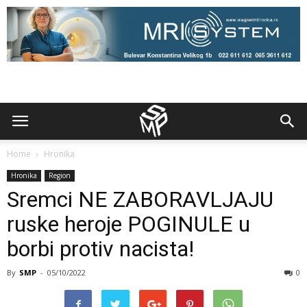
Home
Hronika
Hronika
Region
Sremci NE ZABORAVLJAJU
ruske heroje POGINULE u
borbi protiv nacista!
By
SMP
-
05/10/2022
0