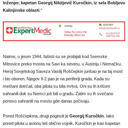
Inženjer, kapetan Georgij Nikitjevič Kuročkin, iz sela Bobljevo
Kalinjinske oblasti
.“
Naime, u jesen 1944. fašisti su se probijali kod Sremske
Mitrovice preko mosta na Savi ka severu, u Austriju i Nemačku.
Heroj Sovjetskog Saveza Vasilij Roščepkin jurišao je na taj most
i bio oboren. Njegov Il-2 pao je na periferiji grada. Kada su
meštani dotrčali, oba pilota su bila mrtva. Oni su ih krišom
sahranili dok su Nemci još bili u gradu. Zatim su ih svečano
ponovo sahranili na mestu gde danas počivaju.
Pored Roščepkina, drugi poginuli je
Georgij Kuročkin
. Iako
pored pilota u avionu leti obično vojnik, Kuročkin je kao kapetan