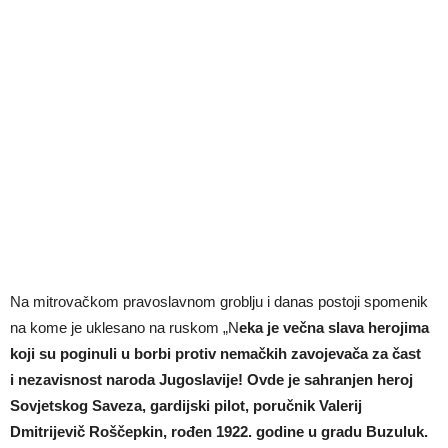
Na mitrovačkom pravoslavnom groblju i danas postoji spomenik
na kome je uklesano na ruskom „N
eka je večna slava herojima
koji su poginuli u borbi protiv nemačkih zavojevača za čast
i nezavisnost naroda Jugoslavije! Ovde je sahranjen heroj
Sovjetskog Saveza, gardijski pilot, poručnik Valerij
Dmitrijevič Roščepkin, rođen 1922. godine u gradu Buzuluk.