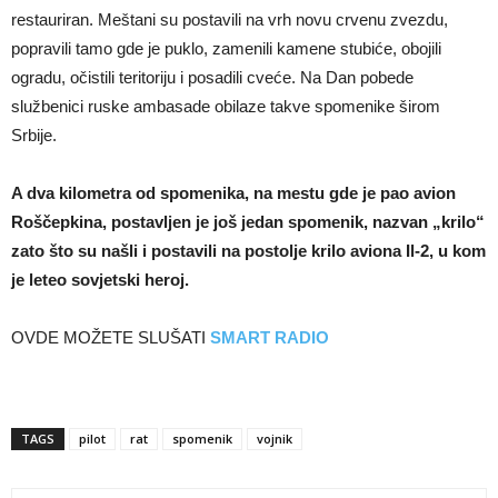
restauriran. Meštani su postavili na vrh novu crvenu zvezdu,
popravili tamo gde je puklo, zamenili kamene stubiće, obojili
ogradu, očistili teritoriju i posadili cveće. Na Dan pobede
službenici ruske ambasade obilaze takve spomenike širom
Srbije.
A dva kilometra od spomenika, na mestu gde je pao avion
Roščepkina, postavljen je još jedan spomenik, nazvan „krilo“
zato što su našli i postavili na postolje krilo aviona Il-2, u kom
je leteo sovjetski heroj.
OVDE MOŽETE SLUŠATI
SMART RADIO
TAGS
pilot
rat
spomenik
vojnik