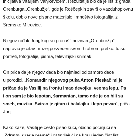
inicijativa Vitalijem Vanjkevičem. Rezultat je bio da je list iz grada
Orenburga „Orenbužje“, gde je Roščepkin završio vazduhoplovnu
školu, dobio nove pisane materijale i mnoštvo fotografija iz
Sremske Mitrovice.
Njegov rođak Jurij, kog su pronašli novinari „Orenburžja“,
napravio je čitav muzej posvećen svom hrabrom pretku: tu su
portreti, fotografije, pisma, televizijski snimak.
On priča da je njegov deda bio najmlađi od osmoro dece
u porodici. „
Komandir njegovog puka Anton Pleskač mi je
pričao da je Vasilij na frontu imao devojku, veoma lepu. Pa
i on sam je bio lepotan, šarmantan, tamo gde je on bili su
smeh, muzika. Svirao je gitaru i balalajku i lepo pevao
“, priča
Jurij.
Kako kaže, Vasilij je često pisao kući, obično počinjući sa
„
Zdravo, draga mama
“ i ostavljajući na kraju jedan čist list