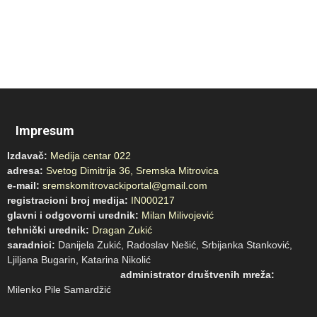
Impresum
Izdavač:
Medija centar 022
adresa:
Svetog Dimitrija 36, Sremska Mitrovica
e-mail:
sremskomitrovackiportal@gmail.com
registracioni broj medija:
IN000217
glavni i odgovorni urednik:
Milan Milivojević
tehnički urednik:
Dragan Zukić
saradnici:
Danijela Zukić, Radoslav Nešić, Srbijanka Stanković,
Ljiljana Bugarin, Katarina Nikolić
administrator društvenih mreža:
Milenko Pile Samardžić