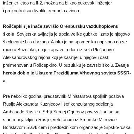
inženjer leteo na Il-2, možda da bi kao pukovski inženjer
i prekontrolisao kvalitet remonta aviona.
Roščepkin je inače završio Orenbursku vazduhoplovnu
školu
. Sovjetska avijacija je trpela velike gubitke i zato je njegovo
školovanje bilo ubrzano. A iako je na spomeniku napisano da se
rodio u Buzuluku, on je zapravo rodom iz sela Plešanovo
Aleksandrovskog rejona koji je kasnije, u njegovu čast,
preimenovan u Roščepkino. U buzuluku je završio školu.
Zvanje
heroja dobio je Ukazom Prezidijuma Vrhovnog sovjeta SSSR-
a.
Pre nekoliko godina, predstavnik Ministarstva spoljnih poslova
Rusije Aleksandar Kuznjecov i šef konzularnog odeljenja
Ambasade Rusije u Srbiji Sergej Ogurcov povezali su se sa
starim prijateljima Rusije, veteranom iz Sremske Mitrovice
Borislavom Slavkićem i predsednikom organizacije Srpsko-ruska