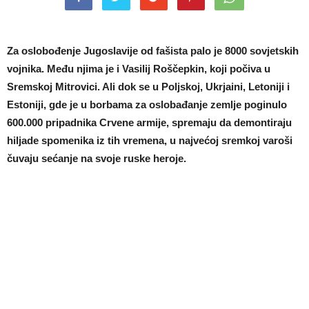
Za oslobođenje Jugoslavije od fašista palo je 8000 sovjetskih
vojnika. Među njima je i Vasilij Roščepkin, koji počiva u
Sremskoj Mitrovici. Ali dok se u Poljskoj, Ukrjaini, Letoniji i
Estoniji, gde je u borbama za oslobađanje zemlje poginulo
600.000 pripadnika Crvene armije, spremaju da demontiraju
hiljade spomenika iz tih vremena, u najvećoj sremkoj varoši
čuvaju sećanje na svoje ruske heroje.