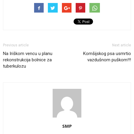
Previous article
Next article
Na Iriškom vencu u planu
Komšijskog psa usmrtio
rekonstrukcija bolnice za
vazdušnom puškom!!!
tuberkulozu
SMP