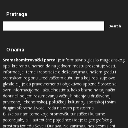
Pretraga
O nama
Sremskomitrovački portal
je informativno glasilo magazinskog
tipa, kreirano u nameri da na jednom mestu prezentuje vesti,
informacije, teme i reportaže o dešavanjima u našem gradu i
sremskom regionu.Uređivačkom duhu tima koji realizuje ovo
glasilo cilj je da pravovremeno i objektivno upozna čitaoce sa
svim informacijama i aktuelnostima, kako bismo na taj način
doprineli boljem razumevanju važnijih pitanja u društvenoj,
privrednoj, ekonomskoj, političkoj, kulturnoj, sportskoj i svim
drugim sferama života i rada na ovim prostorima.
Bliske su nam teme koje promovišu turističke i kulturne
potencijale, ali i autentične pojedince i ideje iz geografskog
prostora između Save i Dunava. Ne zanimaju nas besmisleni