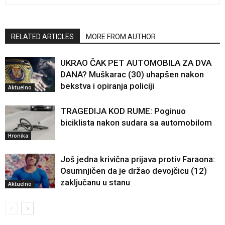
RELATED ARTICLES
MORE FROM AUTHOR
UKRAO ČAK PET AUTOMOBILA ZA DVA
DANA? Muškarac (30) uhapšen nakon
bekstva i opiranja policiji
Aktuelno
TRAGEDIJA KOD RUME: Poginuo
biciklista nakon sudara sa automobilom
Hronika
Još jedna krivična prijava protiv Faraona:
Osumnjičen da je držao devojčicu (12)
zaključanu u stanu
Aktuelno